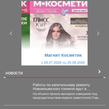
П
С
р
л
е
е
д
д
ы
у
д
ю
у
щ
щ
и
Магнит Косметик
и
й
c 29.07.2026 по 25.08.2026
й
НОВОСТИ
Работы по капитальному ремонту
Новоильинского тоннеля идут в
соответствии с графиком
На объекте прошло выездное совещание под
председательством первого заместителя Главы
Новокузнецка Евгения Бедарева. В настоящее...