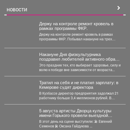
НОВОСТИ
Держу на контроле ремонт кровель в
рамках программы ФКР.
Держу на контроле ремонт кровель в рамках
программы ФКР. Побывал накануне на трех
адресах: ...
Накануне Дня физкультурника
поздравил любителей активного образа
жизни!
Это праздник тех, кто выбирает здоровье, силу и
волю к победе вне зависимости от возраста...
Тратил на себя и не платил зарплату: в
Кемерове судят директора
В Кузбассе директор предприятия задолжал 21
работнику больше 3,4 миллионов рублей. В
Кузбассе прокуратура...
5 августа артисты Дворца культуры
имени Горького провели выездной
концерт в реабилитационном центре
В этот день на сцене выступили: 🎤 Евгений
«Топаз».
Семенов 🎤 Оксана Гайдукова ...