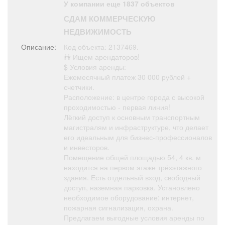
У компании еще 1837 объектов
Афиша
Обучение
Проекты
СДАМ КОММЕРЧЕСКУЮ
НЕДВИЖИМОСТЬ
Описание:
Код объекта: 2137469.
👫 Ищем арендаторов!
Товары
Поздравления
Погода
$ Условия аренды:
Ежемесячный платеж 30 000 рублей +
счетчики.
Расположение: в центре города с высокой
проходимостью - первая линия!
Лёгкий доступ к основным транспортным
ТВ программа
Я - пенсионер
магистралям и инфраструктуре, что делает
его идеальным для бизнес-профессионалов
и инвесторов.
Помещение общей площадью 54, 4 кв. м
находится на первом этаже трёхэтажного
здания. Есть отдельный вход, свободный
доступ, наземная парковка. Установлено
необходимое оборудование: интернет,
пожарная сигнализация, охрана.
Предлагаем выгодные условия аренды по