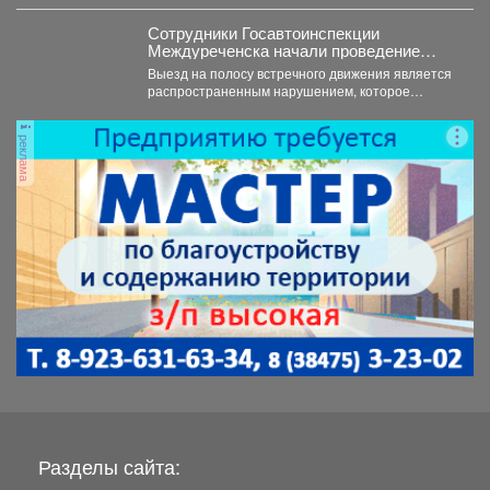
Сотрудники Госавтоинспекции
Междуреченска начали проведение
профилактической операции
Выезд на полосу встречного движения является
«Встречная полоса»
распространенным нарушением, которое
довольно часто становится причиной дорожно-
транспортного происшествия...
реклама
Разделы сайта: