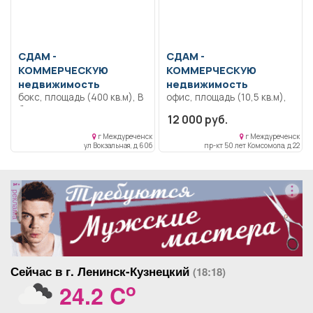
магазинами. Подойдёт под
любой вид деятельности.
Общая Площадь 198 м2 (
свободно 35 м2 +18 м2).
Мощность увеличим
СДАМ -
СДАМ -
согласно Вашему
КОММЕРЧЕСКУЮ
КОММЕРЧЕСКУЮ
потреблению. Цена 800
недвижимость
недвижимость
руб.- 1 м2+ коммунальные
бокс, площадь (400 кв.м), В
офис, площадь (10,5 кв.м),
услуги. Рассмотрим аренду
боксе по адресу
все контакты и вопросы по
всей площади на
12 000 руб.
Вокзальная 60Б в наличии
телефону ват сап или
долгосрочный срок.
парковчные места для
звоните.
г Междуреченск
г Междуреченск
ул Вокзальная, д 60б
пр-кт 50 лет Комсомола, д 22
автомобилей.
реклама
Сейчас в г. Ленинск-Кузнецкий
(18:18)
o
24.2 C