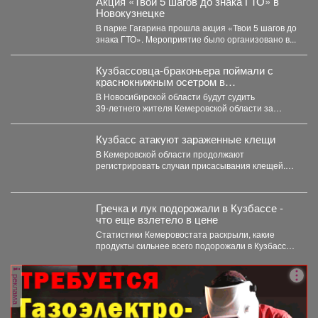
Акция «Твои 5 шагов до знака ГТО» в
Новокузнецке
В парке Гагарина прошла акция «Твои 5 шагов до
знака ГТО». Мероприятие было организовано в...
Кузбассовца-браконьера поймали с
краснокнижным осетром в
Новосибирске
В Новосибирской области будут судить
39‑летнего жителя Кемеровской области за
незаконную добычу рыбы, занесённой в...
Кузбасс атакуют зараженные клещи
В Кемеровской области продолжают
регистрировать случаи присасывания клещей.
Управление Роспотребнадзора по Кемеровской
области опубликовало...
Гречка и лук подорожали в Кузбассе -
что еще взлетело в цене
Статистики Кемеровостата раскрыли, какие
продукты сильнее всего подорожали в Кузбассе
за неделю. Специалисты Кемеровостата...
реклама