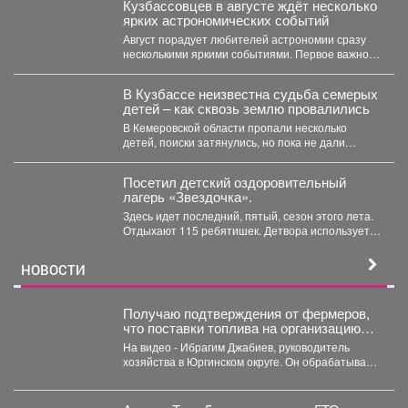
Кузбассовцев в августе ждёт несколько
ярких астрономических событий
Август порадует любителей астрономии сразу
несколькими яркими событиями. Первое важное
явление месяца - частное лунное...
В Кузбассе неизвестна судьба семерых
детей – как сквозь землю провалились
В Кемеровской области пропали несколько
детей, поиски затянулись, но пока не дали
никакого результата. ...
Посетил детский оздоровительный
лагерь «Звездочка».
Здесь идет последний, пятый, сезон этого лета.
Отдыхают 115 ребятишек. Детвора использует
каждый день...
НОВОСТИ
Получаю подтверждения от фермеров,
что поставки топлива на организацию
уборочной кампании уже начались.
На видео - Ибрагим Джабиев, руководитель
хозяйства в Юргинском округе. Он обрабатывает
более пяти тысяч...