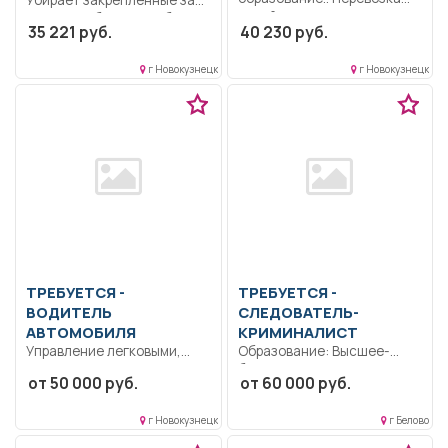
детей на соревнования
ним служебные и учебные
35 221 руб.
40 230 руб.
город/межгород.. Режим...
помещения...
г Новокузнецк
г Новокузнецк
ТРЕБУЕТСЯ -
ТРЕБУЕТСЯ -
ВОДИТЕЛЬ
СЛЕДОВАТЕЛЬ-
АВТОМОБИЛЯ
КРИМИНАЛИСТ
Управление легковыми,
Образование: Высшее-
грузовыми,
бакалавриат..
от 50 000 руб.
от 60 000 руб.
специализированными
Расследование уголовных
автомобилями; заправка
дел.. Полный рабочий день..
г Новокузнецк
г Белово
транспорта топливом,
смазочными...