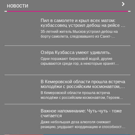
НОВОСТИ
Пил в самолете и крыл всех матом:
кузбассовец устроил дебош на рейсе из
Петербурга
35-летний житель Мысков устроил дебош на
борту самолета, следовавшего из Санкт-
Петербурга в Новокузнецк. Мужчина пил...
Озёра Кузбасса умеют удивлять.
Одни поражают бирюзовой водой, другие
скрываются среди гор, а некоторые хранят
следы древней истории. Но...
В Кемеровской области прошла встреча
молодёжи с российским космонавтом,
Героем Российской Федерации
В Кемеровской области прошла встреча
Александром Лазуткиным
молодёжи с российским космонавтом, Героем
Российской Федерации Александром
Лазуткиным, который...
Важное напоминание: Чуть-чуть - тоже
считается
Даже небольшая доза алкоголя снижает
реакцию, ухудшает координацию и способность
адекватно оценивать дорожную обстановку. Не...