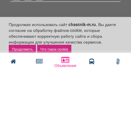
Политика конфиденциальности
Продолжая использовать сайт
chastnik-m.ru
, Вы даете
согласие на обработку файлов cookie, которые
Публикации с пометкой «Реклама», «На правах рекламы»,
обеспечивают корректную работу сайта и сбора
«Партнёрский проект» оплачены рекламодателем.
информации для улучшения качества сервисов.
Редакция сайта не несет ответственности за достоверность
информации, содержащейся в рекламных материалах и
Что такое cookie
объявлениях.
+16
© 2006-2026
ООО "Частник-М"
Объявления