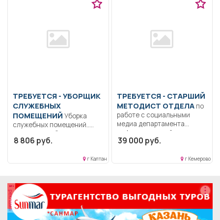
ТРЕБУЕТСЯ - УБОРЩИК
ТРЕБУЕТСЯ - СТАРШИЙ
СЛУЖЕБНЫХ
МЕТОДИСТ ОТДЕЛА
по
ПОМЕЩЕНИЙ
работе с социальными
Уборка
медиа департамента
служебных помещений..
информационной политики
Неполный рабочий день/
8 806 руб.
39 000 руб.
Образование: Высшее-
неполная рабочая неделя..
бакалавриат.....
г Калтан
г Кемерово
реклама