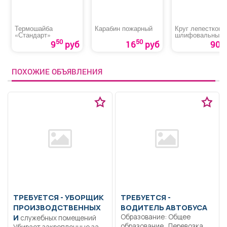
Термошайба
Карабин пожарный
Круг лепестковы
«Стандарт»
шлифовальный 
TARG»
50
50
9
руб
16
руб
90 р
ПОХОЖИЕ ОБЪЯВЛЕНИЯ
ТРЕБУЕТСЯ - УБОРЩИК
ТРЕБУЕТСЯ -
ПРОИЗВОДСТВЕННЫХ
ВОДИТЕЛЬ АВТОБУСА
И
Образование: Общее
служебных помещений
образование.. Перевозка
Убирает закрепленные за