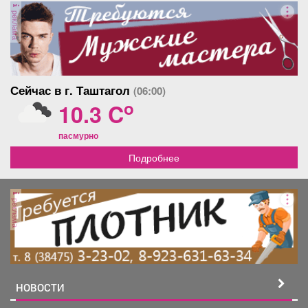
реклама
Сейчас в г. Таштагол
(06:00)
o
10.3 C
пасмурно
Подробнее
реклама
НОВОСТИ