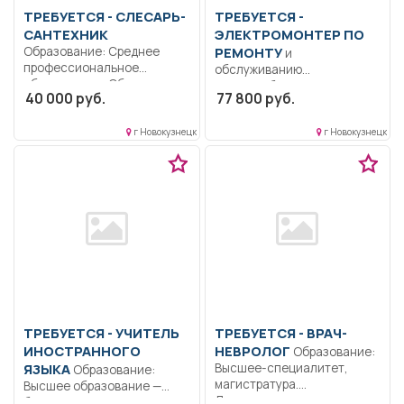
ТРЕБУЕТСЯ - СЛЕСАРЬ-
ТРЕБУЕТСЯ -
САНТЕХНИК
ЭЛЕКТРОМОНТЕР ПО
Образование: Среднее
РЕМОНТУ
и
профессиональное
обслуживанию
образование.. Обеспечение
электрооборудования 5
40 000 руб.
77 800 руб.
исправного состояния,
разряд. Образование:
безаварийной работы...
Среднее
г Новокузнецк
г Новокузнецк
профессиональное
образование.. Ремонт и...
ТРЕБУЕТСЯ - УЧИТЕЛЬ
ТРЕБУЕТСЯ - ВРАЧ-
ИНОСТРАННОГО
НЕВРОЛОГ
Образование:
ЯЗЫКА
Высшее-специалитет,
Образование:
магистратура.
Высшее образование —
Дисциплинированность.
бакалавриат..