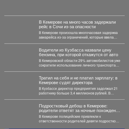
В Кемерове на много часов задержали
рейс в Сочи из-за опасности
В Кемерове произошла многочасовая задержка
авиарейса из-за ограничений, которые ввела
Росавиация. Утром в четверг,...
Водители из Кузбасса назвали цену
бензина, при которой откажутся от авто
В Кемеровской области 29% автомобилистов уже
сократили использование личного транспорта
из‑за стоимости топлива. При этом...
Тратил на себя и не платил зарплату: в
Кемерове судят директора
В Кузбассе директор предприятия задолжал 21
работнику больше 3,4 миллионов рублей. В
Кузбассе прокуратура...
Подростковый дебош в Кемерове:
родители ответят за ночные похождения
детей
В Кемерове полицейские привлекли к
ответственности родителей девяти подростков.
В Кемерове полицейские выявили в...