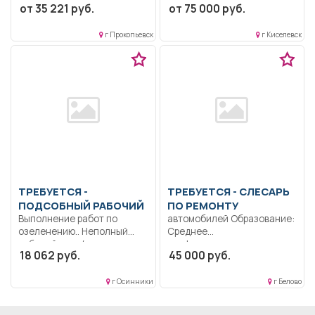
от 35 221 руб.
от 75 000 руб.
Коммуникабельность.
Придерживаться языковой
Ответственность..
нормы иностранного...
Выполнение должностных
г Прокопьевск
г Киселевск
обязанностей согласно...
ТРЕБУЕТСЯ -
ТРЕБУЕТСЯ - СЛЕСАРЬ
ПОДСОБНЫЙ РАБОЧИЙ
ПО РЕМОНТУ
Выполнение работ по
автомобилей Образование:
озеленению.. Неполный
Среднее
рабочий день/неполная
профессиональное
18 062 руб.
45 000 руб.
рабочая неделя..
образование.. Ремонт
грузового автотранспорта..
Полный рабочий...
г Осинники
г Белово