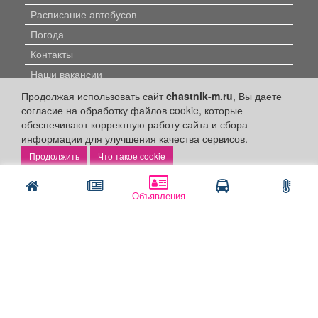
Расписание автобусов
Погода
Контакты
Наши вакансии
Продолжая использовать сайт
chastnik-m.ru
, Вы даете
Быстрые ссылки:
согласие на обработку файлов cookie, которые
обеспечивают корректную работу сайта и сбора
Установить приложение
информации для улучшения качества сервисов.
Что такое cookie
Личный кабинет
Подать объявление
Объявления
Подать объявление в газету
Поздравить
Скачать газету "Частник-М"
Рекламодателям:
Бизнес-кабинет
Заказать рекламу