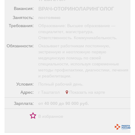
Афиша
Обучение
Проекты
ВРАЧ-ОТОРИНОЛАРИНГОЛОГ
Вакансия:
Занятость:
постоянно
Требования:
Образование: Высшее образование —
специалитет, магистратура.
Ответственность. Коммуникабельность.
Товары
Поздравления
Погода
Обязанности:
Оказывает работникам постоянную,
экстренную и неотложную первую
медицинскую помощь по своей
специальности, используя современные
методы профилактики, диагностики, лечения
ТВ программа
Я - пенсионер
и реабилитации.
Условия:
Полный рабочий день.
Адрес:
г Таштагол
Показать на карте
Зарплата:
от 40 000 до 90 000 руб.
В избранное