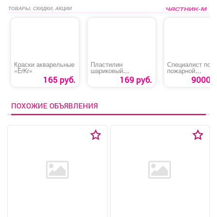
ТОВАРЫ, СКИДКИ, АКЦИИ
Краски акварельные
Пластилин
Специалист по
«ErKr»
шариковый
пожарной
суперлегкий
профилактике
165 руб.
169 руб.
9000 р
«Homecenter»
ПОХОЖИЕ ОБЪЯВЛЕНИЯ