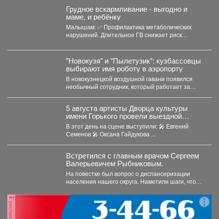
Грудное вскармливание - выгодно и
маме, и ребёнку
Малышам: ✅ Профилактика метаболических
нарушений. Длительное ГВ снижает риск
ожирения в детском...
"Новокузя" и "Пылетузик": кузбассовцы
выбирают имя роботу в аэропорту
В новокузнецкой воздушной гавани появился
необычный сотрудник, который работает за
энергию. В международном аэропорту...
5 августа артисты Дворца культуры
имени Горького провели выездной
концерт в реабилитационном центре
В этот день на сцене выступили: 🎤 Евгений
«Топаз».
Семенов 🎤 Оксана Гайдукова ...
Встретился с главным врачом Сергеем
Валерьевичем Рыбниковым.
На повестке был вопрос о диспансеризации
населения нашего округа. Наметили шаги, чтобы
увеличить охват жителей:...
реклама