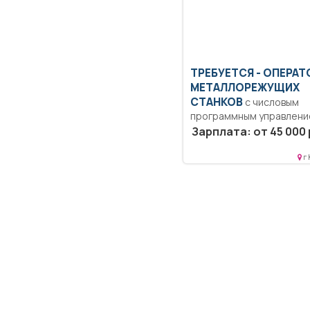
ТРЕБУЕТСЯ - ОПЕРАТ
МЕТАЛЛОРЕЖУЩИХ
СТАНКОВ
с числовым
программным управлен
Образование: Среднее
Зарплата: от 45 000 
профессиональное.
Ответственность,
г
дисциплинированность..
Изготовление деталей...