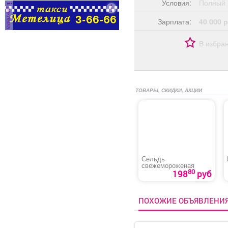
Условия:
Полный 
администраторов.
реклама
Условия: График:
Зарплата:
40 000 р
Сменный Занятость:
Постоянная Способ
В избра
оформления: Трудовой
договор Количество
рабочих часов в день: 8
Частота выплат:
Дважды в месяц Сфера
ТОВАРЫ, СКИДКИ, АКЦИИ
деятельности
компании: Гостиничный
бизнес и туризм Смены:
2/2 Рабочее место:
Гостиница
Сельдь
свежемороженая
80
198
руб
ПОХОЖИЕ ОБЪЯВЛЕНИ