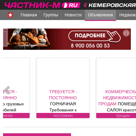
КЕМЕРОВСКАЯ 
Главная
Группы
Новости
Объявления
Недвиж
реклама
ТРЕБУЕТСЯ -
КОММЕРЧЕСКАЯ
ПОСТОЯННО
НЕДВИЖИМОСТЬ -
ГОРНИЧНАЯ
ПРОДАМ
ПОМЕЩЕНИЕ,
АВ
Требования к
САЛОН красоты
кандидату: без опыта
«Оазис», площадь 88, 8
постоянно
продам
работы Обязанности:
кв. м, по адресу ул.
ав
-Влажная и сухая
Юдина, 1, хороший
уборка номеров и
ремонт, полностью с
сиг