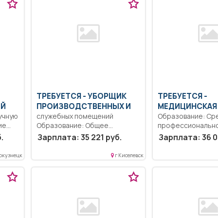
ТРЕБУЕТСЯ - УБОРЩИК
ТРЕБУЕТСЯ -
ИЙ
ПРОИЗВОДСТВЕННЫХ И
МЕДИЦИНСКАЯ
учную
служебных помещений
Образование: Ср
ие
Образование: Общее
профессиональн
образование.. Уборка
образование.. Вы
.
Зарплата: 35 221 руб.
Зарплата: 36 0
служебных помещений..
назначений врача
Неполный рабочий...
Полный рабочий...
окузнецк
г Киселевск