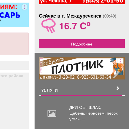
ворота; все
чных работ;
Сейчас в г. Междуреченск
нструкции;
(09:49)
е работы
o
16.7 C
ложности.
рам скидка
0%.
Подробнее
реклама
ого района
УСЛУГИ
ДРУГОЕ - ШЛАК,
щебень,
чернозем, песок,
уголь, ...