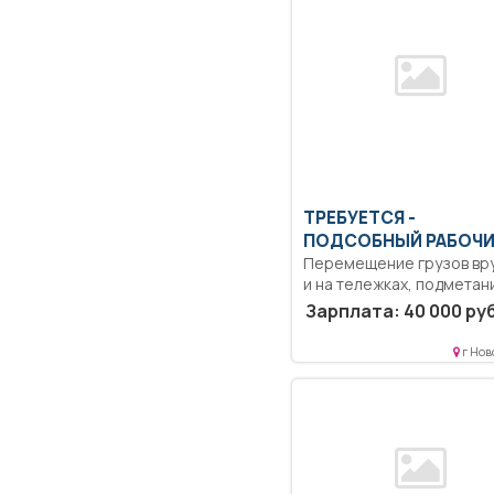
ТРЕБУЕТСЯ -
ПОДСОБНЫЙ РАБОЧ
Перемещение грузов вр
и на тележках, подметан
листвы, уборка...
Зарплата: 40 000 руб
г Нов