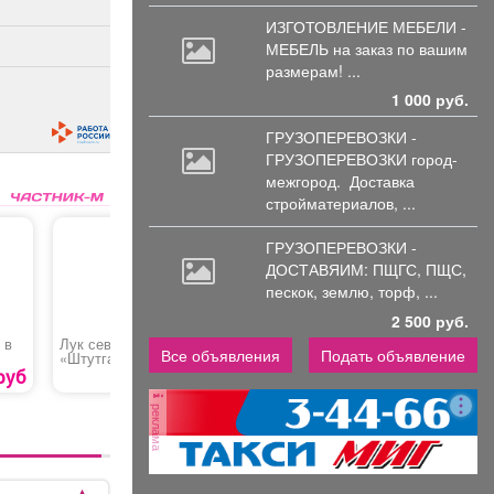
ИЗГОТОВЛЕНИЕ МЕБЕЛИ -
МЕБЕЛЬ на
заказ по вашим
размерам! ...
1 000 руб.
ГРУЗОПЕРЕВОЗКИ -
ГРУЗОПЕРЕВОЗКИ город-
межгород.
Доставка
стройматериалов, ...
ГРУЗОПЕРЕВОЗКИ -
ДОСТАВЯИМ: ПЩГС,
ПЩС,
пескок, землю, торф, ...
2 500 руб.
 в
Лук севок
Креветки очищенные,
Молоко «Томское»,
Все объявления
Подать объявление
«Штутгартен»
крупные
отборное
70
руб
148
руб
1350 руб.
реклама