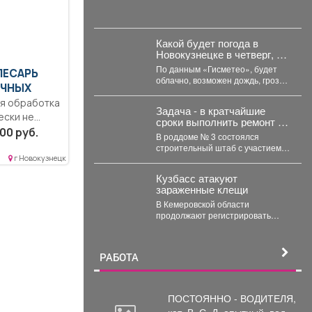
Какой будет погода в
Новокузнецке в четверг, 6
августа?
По данным «Гисметео», будет
ЛЕСАРЬ
облачно, возможен дождь, гроза,
ЧНЫХ
температура воздуха ночью...
Задача - в кратчайшие
ески не
сроки выполнить ремонт и
талей,
00 руб.
создать комфортные и
В роддоме № 3 состоялся
безопасные условия для
строительный штаб с участием
будущих мам и
первого заместителя министра
г Новокузнецк
новорождённых.
здравоохранения Кузбасса,
Кузбасс атакуют
руководства...
зараженные клещи
В Кемеровской области
продолжают регистрировать
случаи присасывания клещей.
Управление Роспотребнадзора
по Кемеровской области
РАБОТА
опубликовало...
ПОСТОЯННО - ВОДИТЕЛЯ,