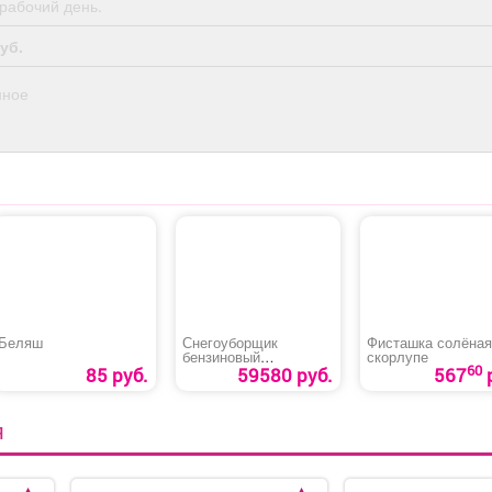
рабочий день.
уб.
нное
Беляш
Снегоуборщик
Фисташка солёная
бензиновый
скорлупе
60
«MAXPILER MST-
85 руб.
59580 руб.
567
4050B»
Я