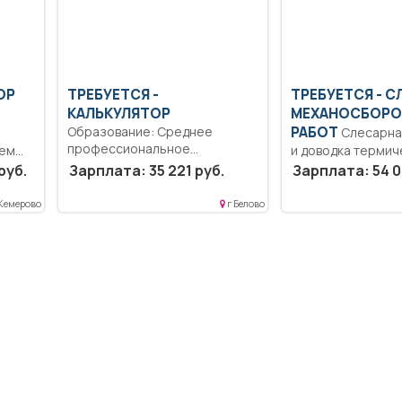
ОР
ТРЕБУЕТСЯ -
ТРЕБУЕТСЯ - С
КАЛЬКУЛЯТОР
МЕХАНОСБОРО
Образование: Среднее
РАБОТ
Слесарная обработка
профессиональное
ием
и доводка термич
образование.. Выполняет на
обработанных де
руб.
Зарплата: 35 221 руб.
Зарплата: 54 0
основе действующих
изделий...
рецептур,...
 Кемерово
г Белово