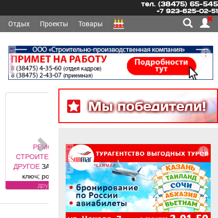
тел. (38475) 65-545
+7 923-625-02-51
Отдых
Проекты
Товары
реклама
Мы победители!
ОНТ,
реклама
ЛЬСТВО -
АБОРЫ под
олетные,
 ворота (от
угое
ального
авителя
 DoorHan);