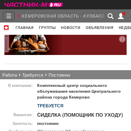
☰
КЕМЕРОВСКАЯ ОБЛАСТЬ - КУЗБАСС
ГЛАВНАЯ
ГРУППЫ
НОВОСТИ
ОБЪЯВЛЕНИЯ
НЕДВ
Главная
Группы
Новости
реклама
Объявления
Недвижимость
Услуги
работа
требуется
постоянно
В компанию:
Комплексный центр социального
обслуживания населения Центрального
района города Кемерово
Работа
Транспорт
Компании
ТРЕБУЕТСЯ
CИДЕЛКА (ПОМОЩНИК ПО УХОДУ)
Вакансия:
Занятость:
постоянно