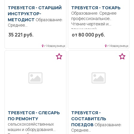
ТРЕБУЕТСЯ - СТАРШИЙ
ТРЕБУЕТСЯ - ТОКАРЬ
ИНСТРУКТОР-
Образование: Среднее
профессиональное..
МЕТОДИСТ
Образование:
Чтение чертежей и
Среднее
технической
профессиональное
35 221 руб.
от 80 000 руб.
документации;
образование..
Изготовление...
Систематически повышать
г Новокузнецк
г Новокузнецк
свой профессиональный
уровень,...
ТРЕБУЕТСЯ - СЛЕСАРЬ
ТРЕБУЕТСЯ -
ПО РЕМОНТУ
СОСТАВИТЕЛЬ
сельскохозяйственных
ПОЕЗДОВ
Образование:
машин и оборудования
Среднее