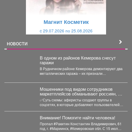
д
ю
у
щ
щ
и
Магнит Косметик
и
й
c 29.07.2026 по 25.08.2026
й
НОВОСТИ
В одном из районов Кемерова снесут
гаражи
В Рудничном районе Кемерова демонтируют два
металлических гаража – их признали
незаконными. В Рудничном...
‍Мошенники под видом сотрудников
маркетплейсов обманывают россиян, у
которых скоро день рождения.
✅Суть схемы: аферисты создают группы в
соцсетях, в которые добавляют пользователей в
преддверии их дня...
Внимание! Помогите найти человека!
Пропал #Ракитин Константин Владимирович, 61
год, г. #Мариинск, #Кемеровская обл. С 15 июля