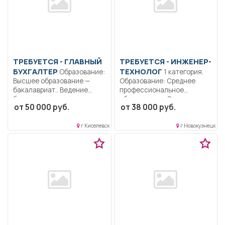
ТРЕБУЕТСЯ - ГЛАВНЫЙ
ТРЕБУЕТСЯ - ИНЖЕНЕР-
БУХГАЛТЕР
ТЕХНОЛОГ
Образование:
1 категория.
Высшее образование —
Образование: Среднее
бакалавриат.. Ведение
профессиональное
бухгалтерского и
образование.. Составление
от 50 000 руб.
от 38 000 руб.
налогового...
расписания движения
пассажирского...
г Киселевск
г Новокузнецк