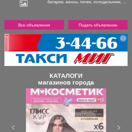
батареи,
ванны, печки, холодильники, ...
Все объявления
Подать объявление
реклама
КАТАЛОГИ
магазинов города
П
С
р
л
е
е
д
д
ы
у