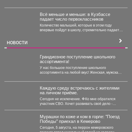
2026...
Всё меньше и меньше: в Кузбассе
падает число первоклассников
Количество малышей, которые в этом году
впервые пойдут в школу, стремительно падает в
Кемеровской области....
НОВОСТИ
Грандиозное поступление школьного
ассортимента!
У нас большое поступление школьного
ассортимента на любой вкус! Женская, мужская и
детская одежда...
Каждую среду встречаюсь с жителями
на личном приёме.
Сегодня не исключение. 🔷Ко мне обратился
участник СВО. Хочет развивать своё дело -
перерабатывать...
Мурашки по коже и ком в горле: "Поезд
Победы" приехал в Кемерово
Сегодня, 5 августа, на перрон кемеровского
вокзала встал уникальный музей на колесах –