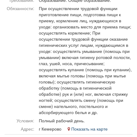
Требования:
Образование: Общее образование.
Афиша
Обучение
Проекты
Обязанности:
При осуществлении трудовой функции
приготовление пищи, подготовка пищи к
приему, кормление лиц, нуждающихся в
уходе: организовать место для приема пищи;
осуществлять кормление; При
Товары
Поздравления
Погода
осуществлении трудовой функции оказание
гигиенических услуг лицам, нуждающимся в
уходе: осуществлять умывание (помощь при
умывании) включая гигиену ротовой полости,
глаз, ушей, носа, причесывание;
осуществлять купание (помощь при купании),
ТВ программа
Я - пенсионер
включая мытье головы (помощь при мытье
головы); осуществлять гигиеническую
обработку (помощь в гигиенической
обработке) рук и (или) ног, включая стрижку
ногтей; осуществлять смену (помощь при
смене) нательного, постельного и
абсорбирующего белья и др.
Условия:
Полный рабочий день.
Адрес:
г Кемерово
Показать на карте