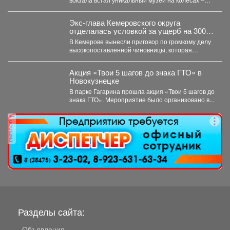
"Поезд Победы"....
Экс-глава Кемеровского округа
отделалась условкой за ущерб на 300
млн рублей
В Кемерове вынесли приговор по громкому делу
высокопоставленной чиновницы, которая
попалась на злоупотреблении властью. ...
Акция «Твои 5 шагов до знака ГТО» в
Новокузнецке
В парке Гагарина прошла акция «Твои 5 шагов до
знака ГТО». Мероприятие было организовано в...
реклама
Разделы сайта:
Объявления