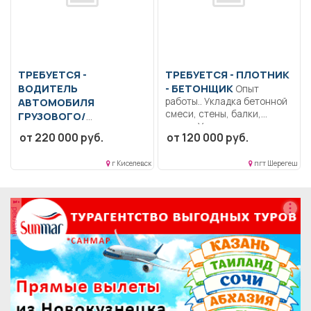
ТРЕБУЕТСЯ -
ТРЕБУЕТСЯ - ПЛОТНИК
ВОДИТЕЛЬ
- БЕТОНЩИК
Опыт
АВТОМОБИЛЯ
работы.. Укладка бетонной
смеси, стены, балки,
ГРУЗОВОГО/
плиты; Укладка...
СПЕЦИАЛЬНОГО
от 220 000 руб.
от 120 000 руб.
Перевозка угля. Контроль
технического состояния
г Киселевск
пгт Шерегеш
автомобиля. Мелкосрочный
ремонт.. Вахтовый...
реклама