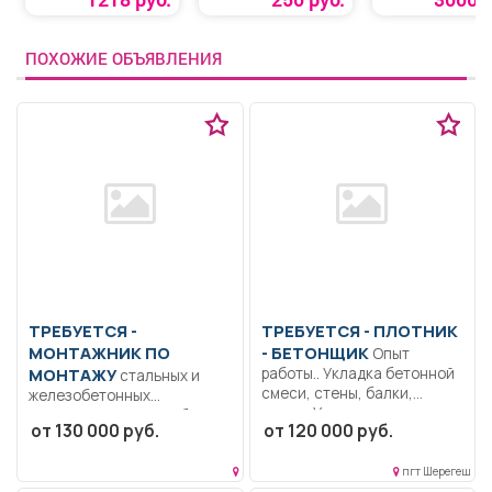
ПОХОЖИЕ ОБЪЯВЛЕНИЯ
ТРЕБУЕТСЯ -
ТРЕБУЕТСЯ - ПЛОТНИК
МОНТАЖНИК ПО
- БЕТОНЩИК
Опыт
МОНТАЖУ
работы.. Укладка бетонной
стальных и
смеси, стены, балки,
железобетонных
плиты; Укладка...
конструкций Опыт работы
от 130 000 руб.
от 120 000 руб.
по специальности от 2-х...
пгт Шерегеш