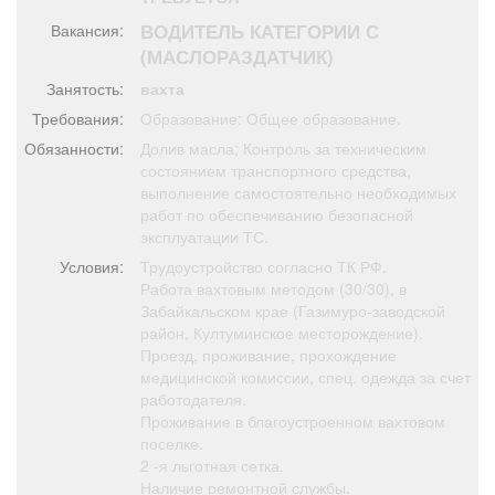
Афиша
Обучение
Проекты
ВОДИТЕЛЬ КАТЕГОРИИ С
Вакансия:
(МАСЛОРАЗДАТЧИК)
Занятость:
вахта
Требования:
Образование: Общее образование.
Товары
Поздравления
Погода
Обязанности:
Долив масла; Контроль за техническим
состоянием транспортного средства,
выполнение самостоятельно необходимых
работ по обеспечиванию безопасной
эксплуатации ТС.
ТВ программа
Я - пенсионер
Условия:
Трудоустройство согласно ТК РФ.
Работа вахтовым методом (30/30), в
Забайкальском крае (Газимуро-заводской
район, Култуминское месторождение).
Проезд, проживание, прохождение
медицинской комиссии, спец. одежда за счет
работодателя.
Проживание в благоустроенном вахтовом
поселке.
2 -я льготная сетка.
Наличие ремонтной службы.