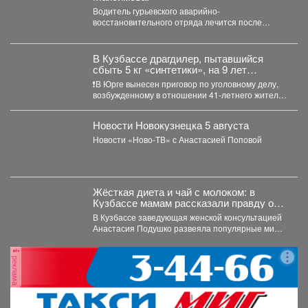
Водитель гурьевского аварийно-
восстановительного отряда лечится после
тяжелого ранения. Во время командировки в
Горловку он...
В Кузбассе драгдилер, пытавшийся
сбыть 5 кг «синтетики», на 9 лет
отправится в колонию строгого режима
❗В Юрге вынесен приговор по уголовному делу,
возбужденному в отношении 41-летнего жителя
Кемерова. Он обвинялся...
Новости Новокузнецка 5 августа
Новости «Ново-ТВ» с Анастасией Поповой
Жёсткая диета и чай с молоком: в
Кузбассе мамам рассказали правду о
грудном вскармливании
В Кузбассе заведующая женской консультацией
Анастасия Подушко развеяла популярные мифы
о питании кормящих мам. ...
реклама