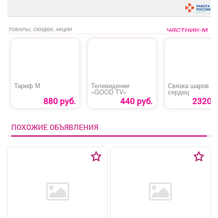
ТОВАРЫ, СКИДКИ, АКЦИИ
Тариф М
Телевидение
Связка шаров и
«GOOD TV»
сердец
880 руб.
440 руб.
2320 р
ПОХОЖИЕ ОБЪЯВЛЕНИЯ