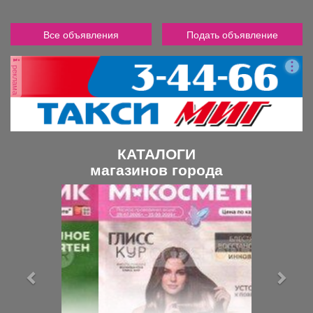
Все объявления
Подать объявление
реклама
КАТАЛОГИ
магазинов города
П
С
р
л
е
е
д
д
ы
у
д
ю
у
щ