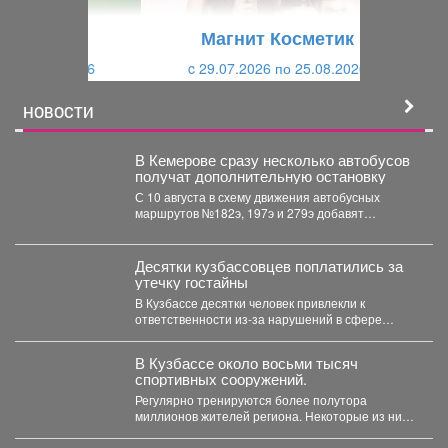
щ
и
Магнит Косметик
и
й
c 29.07.2026 по 25.08.2026
й
НОВОСТИ
В Кемерове сразу несколько автобусов
получат дополнительную остановку
С 10 августа в схему движения автобусных
маршрутов №182э, 197э и 279э добавят
остановку "деревня...
Десятки кузбассовцев поплатились за
утечку гостайны
В Кузбассе десятки человек привлекли к
ответственности из-за нарушений в сфере
защиты гостайны. Как...
В Кузбассе около восьми тысяч
спортивных сооружений.
Регулярно тренируются более полутора
миллионов жителей региона. Некоторые из них
выбирают довольно экзотичные виды спорта....