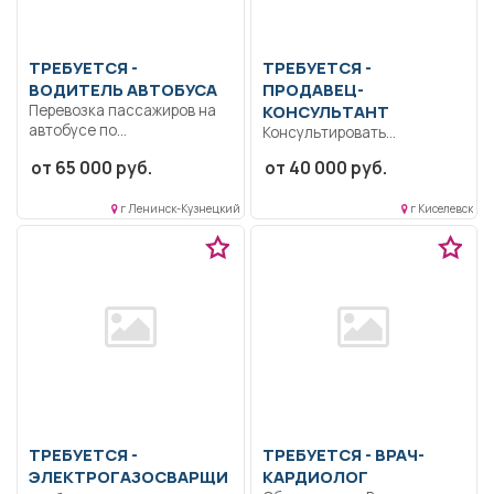
ТРЕБУЕТСЯ -
ТРЕБУЕТСЯ -
ВОДИТЕЛЬ АВТОБУСА
ПРОДАВЕЦ-
Перевозка пассажиров на
КОНСУЛЬТАНТ
автобусе по
Консультировать
городским,пригородным и
покупателей по товарам и
от 65 000 руб.
от 40 000 руб.
междугородним
акциям компании.
маршрутам....
Обслуживать клиентов...
г Ленинск-Кузнецкий
г Киселевск
ТРЕБУЕТСЯ -
ТРЕБУЕТСЯ - ВРАЧ-
ЭЛЕКТРОГАЗОСВАРЩИ
КАРДИОЛОГ