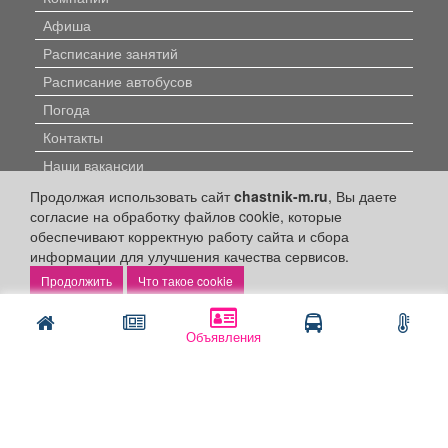
Афиша
Расписание занятий
Расписание автобусов
Погода
Контакты
Наши вакансии
Продолжая использовать сайт
chastnik-m.ru
, Вы даете
Быстрые ссылки:
согласие на обработку файлов cookie, которые
обеспечивают корректную работу сайта и сбора
Установить приложение
информации для улучшения качества сервисов.
Что такое cookie
Личный кабинет
Подать объявление
Объявления
Подать объявление в газету
Поздравить
Скачать газету "Частник-М"
Рекламодателям: