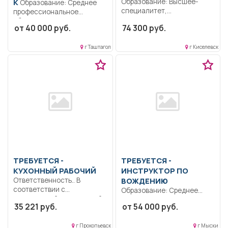
К
Образование: Высшее-
Образование: Среднее
специалитет,
профессиональное
магистратура.
образование.. Выполнять
от 40 000 руб.
74 300 руб.
Ответственность.
ручную дуговую, газовую
Дисциплинированность.
сварку...
Коммуникабельность..
г Таштагол
г Киселевск
Выполнение должностных
обязанностей согласно...
ТРЕБУЕТСЯ -
ТРЕБУЕТСЯ -
КУХОННЫЙ РАБОЧИЙ
ИНСТРУКТОР ПО
Ответственность.. В
ВОЖДЕНИЮ
соответствии с
Образование: Среднее
должностной инструкцией,
профессиональное..
35 221 руб.
от 54 000 руб.
утвержденной в
Обучение учащихся
организации...
первоначальным навыкам
г Прокопьевск
г Мыски
вождения на...