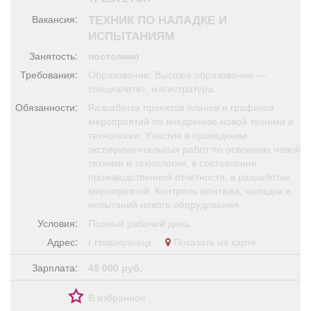
Афиша
Обучение
Проекты
ТЕХНИК ПО НАЛАДКЕ И
Вакансия:
ИСПЫТАНИЯМ
Занятость:
постоянно
Требования:
Образование: Высшее образование —
Товары
Поздравления
Погода
специалитет, магистратура.
Обязанности:
Разработка проектов планов и графиков
мероприятий по внедрению новой техники и
технологии. Участие в проведении
экспериментальных работ по освоению новой
техники и технологии, в составлении
ТВ программа
Я - пенсионер
производственной отчётности, в разработке
мероприятий. Контроль монтажа, наладки и
испытаний нового оборудования.
Условия:
Полный рабочий день.
Адрес:
г Новокузнецк
Показать на карте
Зарплата:
45 000 руб.
В избранное