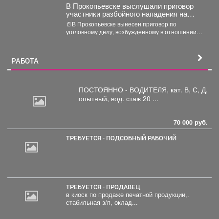
В Прокопьевске выслушали приговор
участники разбойного нападения на
женщину
📄В Прокопьевске вынесен приговор по
уголовному делу, возбужденному в отношении
ранее судимого 43-летнего и 39-летней...
РАБОТА
ПОСТОЯННО - ВОДИТЕЛЯ, кат.
В, С, Д,
опытный, вод. стаж 20 ...
70 000 руб.
ТРЕБУЕТСЯ - ПОДСОБНЫЙ РАБОЧИЙ
ТРЕБУЕТСЯ - ПРОДАВЕЦ
в киоск по продаже печатной продукции,.
стабильная з/п, оклад...