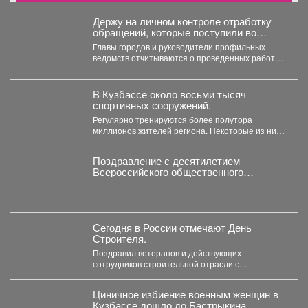
Держу на личном контроле отработку
обращений, которые поступили во
время прямого эфира 28 июля.
Главы городов и руководители профильных
ведомств отчитываются о проведенных работах,
обязательно подтверждают их фото и...
В Кузбассе около восьми тысяч
спортивных сооружений.
Регулярно тренируются более полутора
миллионов жителей региона. Некоторые из них
выбирают довольно экзотичные виды спорта....
Поздравление с десятилетием
Всероссийского общественного
движения «Волонтеры-медики»
Сегодня в России отмечают День
Строителя.
Поздравил ветеранов и действующих
сотрудников строительной отрасли с
профессиональным праздником! Сегодня в
России отмечают День...
Циничное избиение военным женщин в
Кузбассе дошло до Бастрыкина