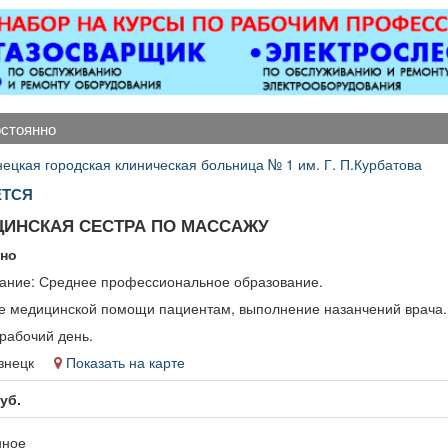
ковер»).
откатные ворота; все
виды сварочных работ;
металлоконструкции;
бетонные работы
любой сложности.
Пенсионерам скидка
остоянно
10%.
нецкая городская клиническая больница № 1 им. Г. П.Курбатова
ЕТСЯ
ИНСКАЯ СЕСТРА ПО МАССАЖУ
нно
ание: Среднее профессиональное образование.
е медицинской помощи пациентам, выполнение назанчений врача.
рабочий день.
кузнецк
Показать на карте
уб.
нное