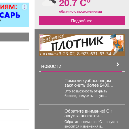
20.7 C
облачно с прояснениями
Подробнее
реклама
НОВОСТИ
Помогли кузбассовцам
заключить более 2400
социальных контрактов с
Это возможность открыть
начала года.
бизнес, получить новую
профессию или просто
преодолеть сложный жизненный
период. Например,...
Обратите внимание! С 1
августа вносятся
изменения в расписание
Обратите внимание! С 1 августа
движения автобусов.
вносятся изменения в