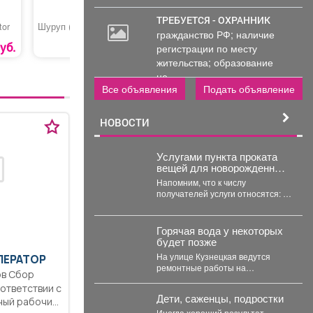
ТРЕБУЕТСЯ - ОХРАННИК
tor
Шуруп (глухарь)
Прокат велосипеда
Рейка ст
гражданство РФ; наличие
20
уб.
8 руб.
260 руб.
регистрации по месту
000
жительства; образование
руб.
не...
Все объявления
Подать объявление
НОВОСТИ
Услугами пункта проката
вещей для новорожденных
теперь могут
Напомним, что к числу
воспользоваться молодые
получателей услуги относятся: 🔹
родители в возрасте до 35
многодетные семьи; 🔹 одинокие
лет включительно.
родители;...
Горячая вода у некоторых
будет позже
На улице Кузнецкая ведутся
ПЕРАТОР
ремонтные работы на
в Сбор
теплосетях, что задержит подачу
ответствии с
горячего водоснабжения.
Дети, саженцы, подростки
ный рабочий
Иногда хороший результат