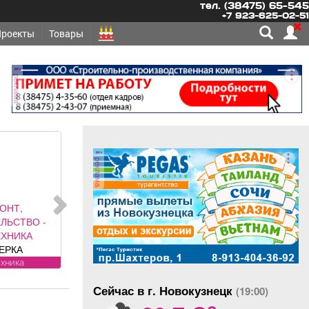
тел. (38475) 65-545
+7 923-625-02-51
Проекты
Товары
реклама
реклама
ОНТ,
ЛЬСТВО -
ЕХНИКА
ЕРКА
ТЧИКОВ на
ехника
становка,
Сейчас в г. Новокузнецк
егистрация.
(19:00)
o
янова, 5.