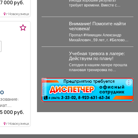
7 000 руб.
требует времени. Вместе с
подростками мы начали
г Новокузнецк
самостоятельно готовить
будущие деревья...
Внимание! Помогите найти
человека!
Пропал #Никищин Александр
Михайлович , 59 лет, г. #Белово ,
#Кемеровская обл. С 4...
Учебная тревога в лагере:
Действуем по плану!
Сегодня в нашем лагере прошла
плановая тренировка по
эвакуации. Сигнал «Внимание
всем!» прозвучал неожиданно,
реклама
но,...
ПО
ат..
упок.
5 000 руб.
ана графика
г Новокузнецк