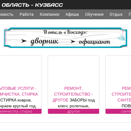
ОБЛАСТЬ - КУЗБАСС
имость
Работа
Компании
Афиша
Обучение
Отдых
реклама
ЫТОВЫЕ УСЛУГИ -
РЕМОНТ,
РЕМ
МЧИСТКА, СТИРКА
СТРОИТЕЛЬСТВО -
СТРОИТЕ
СТИРКА ковров,
ДРУГОЕ
ЗАБОРЫ под
САНТ
ираем круглый год,
ключ; ролетные,
ПОВ
аберем и привезем
секционные ворота (от
ВОДОСЧЕ
химчистка, стирка
другое
сант
бесплатно.
официального
дому. У
енсионерам скидка
представителя
замена, р
. (Фабрика «Чистый
компании DoorHan);
ул. Луки