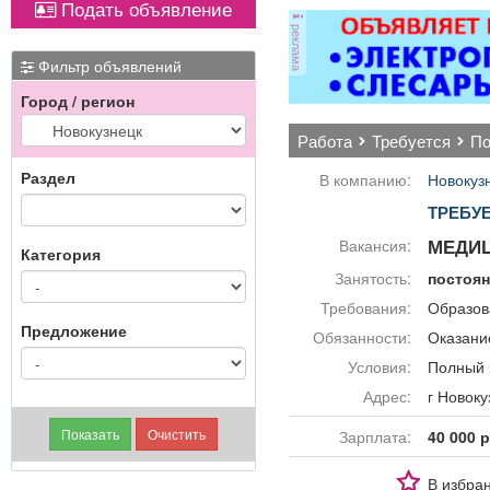
Подать объявление
магнитол,
Вывоз мусора.
реклама
электроусилителей
руля,
Фильтр объявлений
многофункциональных
Город / регион
дисплеев, и многого
другого. Быстро,
работа
требуется
п
качественно, недорого!
Точная стоимость
Раздел
В компанию:
Новокуз
ремонта определяется
ТРЕБУ
после осмотра
МЕДИЦ
Вакансия:
Категория
Занятость:
постоя
Требования:
Образов
Предложение
Обязанности:
Оказани
Условия:
Полный 
Адрес:
г Ново
Зарплата:
40 000 р
В избра