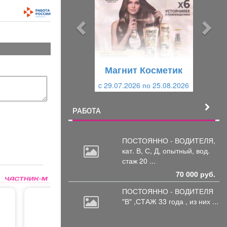
д
д
ы
у
д
ю
у
щ
щ
и
Магнит Косметик
и
й
c 29.07.2026 по 25.08.2026
й
РАБОТА
ПОСТОЯННО - ВОДИТЕЛЯ,
кат.
В, С, Д, опытный, вод.
стаж 20 ...
70 000 руб.
ПОСТОЯННО - ВОДИТЕЛЯ
"В"
,СТАЖ 33 года , из них ...