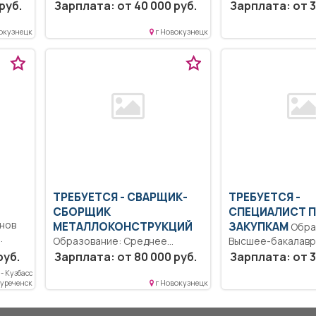
товление...
пациентов со
день..
руб.
Зарплата: от 40 000 руб.
Зарплата: от 3
стоматологическими
заболеваниями, лечение,...
окузнецк
г Новокузнецк
ТРЕБУЕТСЯ - СВАРЩИК-
ТРЕБУЕТСЯ -
СБОРЩИК
СПЕЦИАЛИСТ 
снов
МЕТАЛЛОКОНСТРУКЦИЙ
ЗАКУПКАМ
Образование:
ером ....
Образование: Среднее
Высшее-бакалаври
профессиональное
Планирование зак
руб.
Зарплата: от 80 000 руб.
Зарплата: от 3
образование..
Формировании пл
- Кузбасс
Своевременное и
закупок по...
дуреченск
г Новокузнецк
качественное проведение
сварочных...