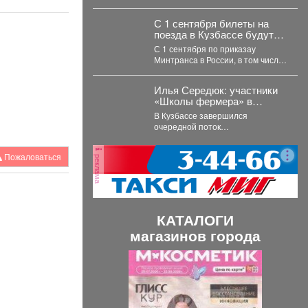
расписание движения автобусов.
С 1 сентября билеты на
поезда в Кузбассе будут
продавать по-новому
С 1 сентября по приказау
Минтранса в России, в том числе
и Кузбассе меняются правила...
Илья Середюк: участники
«Школы фермера» в
Кузбассе впервые освоили
В Кузбассе завершился
работу с агродронами
очередной поток
образовательного проекта
«Школа фермера». Обучение
Пожаловаться
реклама
проходило три месяца, в этом...
КАТАЛОГИ
магазинов города
П
С
р
л
е
е