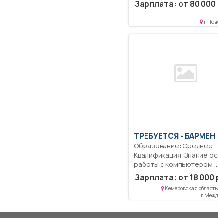
документации; Изго
Зарплата: от 80 000 
г Нов
ТРЕБУЕТСЯ - БАРМЕН
Образование: Среднее
Квалификация: Знание о
работы с компьют
Зарплата: от 18 000 
Кемеровская область 
г Меж