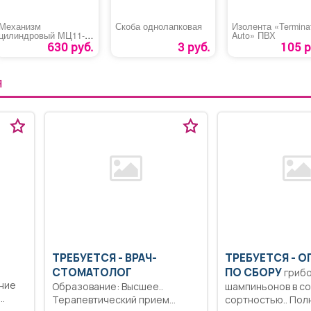
Механизм
Скоба однолапковая
Изолента «Termina
цилиндровый МЦ11-02
Auto» ПВХ
(ЗН1-М1)
630 руб.
3 руб.
105 р
Я
ТРЕБУЕТСЯ - ВРАЧ-
ТРЕБУЕТСЯ - О
СТОМАТОЛОГ
ПО СБОРУ
грибо
ние
Образование: Высшее..
шампиньонов в со
Терапевтический прием
сортностью.. Пол