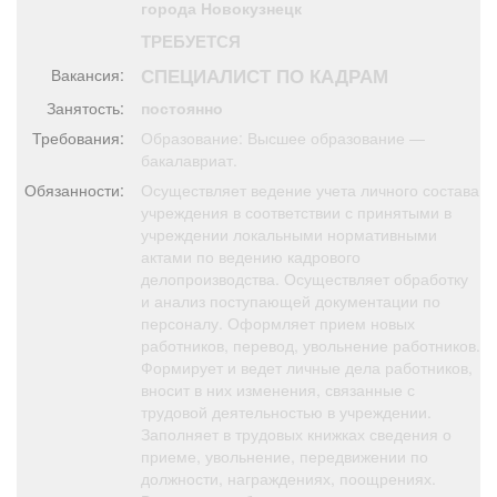
города Новокузнецк
Афиша
Обучение
Проекты
ТРЕБУЕТСЯ
СПЕЦИАЛИСТ ПО КАДРАМ
Вакансия:
Занятость:
постоянно
Требования:
Образование: Высшее образование —
Товары
Поздравления
Погода
бакалавриат.
Обязанности:
Осуществляет ведение учета личного состава
учреждения в соответствии с принятыми в
учреждении локальными нормативными
актами по ведению кадрового
ТВ программа
Я - пенсионер
делопроизводства. Осуществляет обработку
и анализ поступающей документации по
персоналу. Оформляет прием новых
работников, перевод, увольнение работников.
Формирует и ведет личные дела работников,
вносит в них изменения, связанные с
трудовой деятельностью в учреждении.
Заполняет в трудовых книжках сведения о
приеме, увольнение, передвижении по
должности, награждениях, поощрениях.