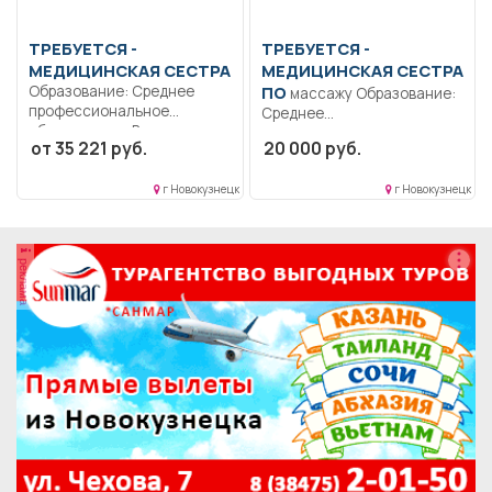
ТРЕБУЕТСЯ -
ТРЕБУЕТСЯ -
МЕДИЦИНСКАЯ СЕСТРА
МЕДИЦИНСКАЯ СЕСТРА
Образование: Среднее
ПО
массажу Образование:
профессиональное
Среднее
образование.. Выполняет
профессиональное
от 35 221 руб.
20 000 руб.
назначения врача
образование..
офтальмолога. Выполняет...
Подготавливать
г Новокузнецк
г Новокузнецк
помещение, массажный
стол и...
реклама