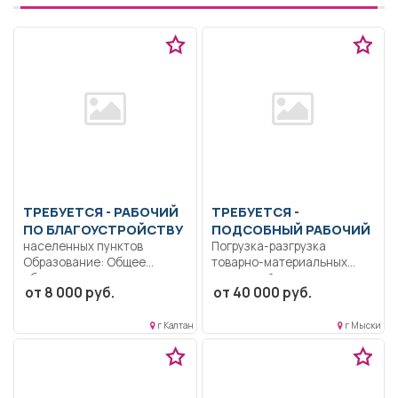
ТРЕБУЕТСЯ - РАБОЧИЙ
ТРЕБУЕТСЯ -
ПО БЛАГОУСТРОЙСТВУ
ПОДСОБНЫЙ РАБОЧИЙ
населенных пунктов
Погрузка-разгрузка
Образование: Общее
товарно-материальных
образование..
ценностей; перемещение
от 8 000 руб.
от 40 000 руб.
Благоустройство и
грузов на хранение в
озеленение территории,
складские...
прополка...
г Калтан
г Мыски