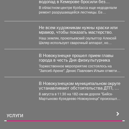
водопад в Кемерове бросили без
ремонта
В областном центре Кузбасса еще недоделали
ремонт разрушающейся лестницы. Ее
состояние беспокоит местных жителей. ...
Не всем художникам нужны краски или
мрамор, чтобы показать мастерство.
Наш земляк, прокопьевский скульптор Алексей
Шкляр использует сварочный аппарат, но
создает настоящие произведения искусства. ...
В Новокузнецке прошел прием главы
города в честь Дня физкультурника
Торжественное мероприятие состоялось на
"Запсиб-Арене". Денис Павлович Ильин отметил
наградами и почетными грамотами сильнейших
спортсменов...
️В Новокузнецком муниципальном округе
устанавливают обстоятельства ДТП, в
котором травмированы пять человек
8 августа в 11:30 на 182-ом км дороги "Бийск-
двое из которых дети
Мартыново-Кузедеево-Новокузнецк" произошло
дорожно-транспортное происшествие. По
предварительным данным,...
УСЛУГИ