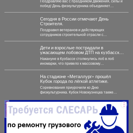
Поздравляю вас с праздником движения, силы и
побед! День физкультурника объединяет
миллионы людей, для...
Сегодня в России отмечают День
Строителя.
Поздравил ветеранов и действующих
сотрудников строительной отрасли с
профессиональным праздником! Сегодня в
России отмечают День...
Дети и взрослые пострадали в
ужасающем лобовом ДТП на кузбасской
трассе
Накануне в Кузбассе столкнулись лоб в лоб
иномарки, что привело к массовому
травмированию людей. ...
На стадионе «Металлург» прошёл
Кубок города по лёгкой атлетике.
Соревнования приурочили ко Дню
физкультурника. Кубок Новокузнецка также
прошел в рамках Всероссийского проекта
«Шахтерское братство....
реклама