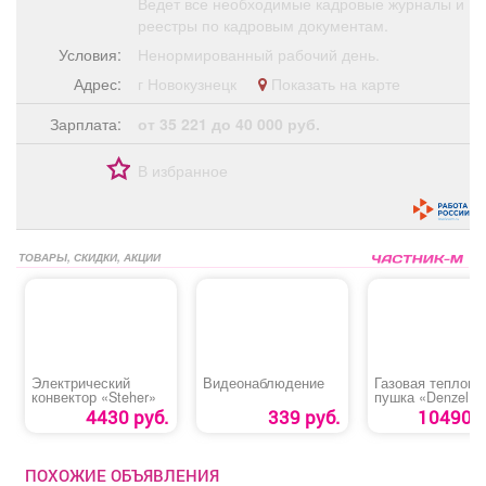
Ведет все необходимые кадровые журналы и
реестры по кадровым документам.
Условия:
Ненормированный рабочий день.
Адрес:
г Новокузнецк
Показать на карте
Зарплата:
от 35 221 до 40 000 руб.
В избранное
ТОВАРЫ, СКИДКИ, АКЦИИ
Электрический
Видеонаблюдение
Газовая теплова
конвектор «Steher»
пушка «Denzel 
30»
4430 руб.
339 руб.
10490 р
ПОХОЖИЕ ОБЪЯВЛЕНИЯ