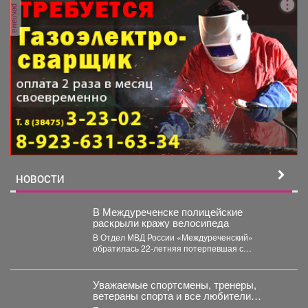
реклама
НОВОСТИ
В Междуреченске полицейские
раскрыли кражу велосипеда
В Отдел МВД России «Междуреченский»
обратилась 22-летняя потерпевшая с
заявлением о том, что неизвестное лицо...
Уважаемые спортсмены, тренеры,
ветераны спорта и все любители
активного образа жизни!