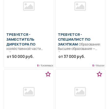
ТРЕБУЕТСЯ -
ТРЕБУЕТСЯ -
ЗАМЕСТИТЕЛЬ
СПЕЦИАЛИСТ ПО
ДИРЕКТОРА ПО
ЗАКУПКАМ
Образование:
хозяйственной части
Высшее образование —
Образование: Высшее
бакалавриат.. Составление
от 50 000 руб.
от 37 000 руб.
образование —
закупочную документацию,
бакалавриат.. Создание и
подготовка...
г Киселевск
г Мыски
обеспечение...