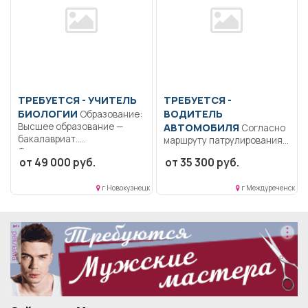
ТРЕБУЕТСЯ - УЧИТЕЛЬ
ТРЕБУЕТСЯ -
БИОЛОГИИ
ВОДИТЕЛЬ
Образование:
Высшее образование —
АВТОМОБИЛЯ
Согласно
бакалавриат..
маршруту патрулирования
Формирование
совместно с лесопожарной
от 49 000 руб.
от 35 300 руб.
общекультурных
бригадой производить
компетенций и...
патрулирование...
г Новокузнецк
г Междуреченск
реклама