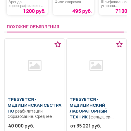
Аренда
Филе окорочка
Шлифовальная
хореографического
угловая
зала
аккумуляторная
1200 руб.
495 руб.
7100 р
машина «MTX-AG
BL-20-125»
ПОХОЖИЕ ОБЪЯВЛЕНИЯ
ТРЕБУЕТСЯ -
ТРЕБУЕТСЯ -
МЕДИЦИНСКАЯ СЕСТРА
МЕДИЦИНСКИЙ
ПО
ЛАБОРАТОРНЫЙ
реабилитации
Образование: Среднее
ТЕХНИК
(фельдшер-
профессиональное
лаборант) Образование:
40 000 руб.
от 35 221 руб.
образование.. Оказание
Среднее