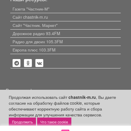
Газета "Частник-М"
Сайт chastnik-m.ru
Сайт "Частник. Маркет"
Дорожное радио 93.4FM
Радио для двоих 105.3FM
Европа плюс 103.3FM
Политика конфиденциальности
Продолжая использовать сайт
chastnik-m.ru
, Вы даете
Публикации с пометкой «Реклама», «На правах рекламы»,
согласие на обработку файлов cookie, которые
«Партнёрский проект» оплачены рекламодателем.
Редакция сайта не несет ответственности за достоверность
обеспечивают корректную работу сайта и сбора
информации, содержащейся в рекламных материалах и
информации для улучшения качества сервисов.
объявлениях.
Что такое cookie
+16
© 2006-2026
ООО "Частник-М"