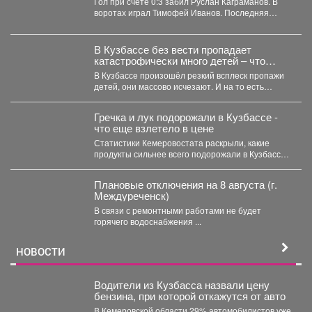
Гол при счёте 0:3 забил Руслан Каграманов. В
воротах играл Тимофей Иванов. Последняя
шайба была...
В Кузбассе без вести пропадает
катастрофически много детей – что
происходит
В Кузбассе произошёл резкий всплеск пропажи
детей, они массово исчезают. И на то есть
причина....
Гречка и лук подорожали в Кузбассе -
что еще взлетело в цене
Статистики Кемеровостата раскрыли, какие
продукты сильнее всего подорожали в Кузбассе
за неделю. Специалисты Кемеровостата...
Плановые отключения на 8 августа (г.
Междуреченск)
В связи с ремонтными работами не будет
горячего водоснабжения ...
НОВОСТИ
Водители из Кузбасса назвали цену
бензина, при которой откажутся от авто
В Кемеровской области 29% автомобилистов уже