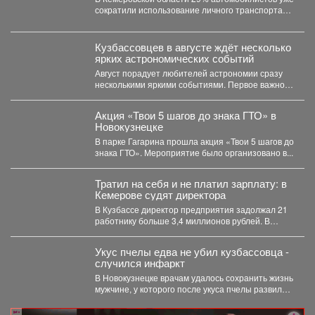
сократили использование личного транспорта
из‑за стоимости топлива. При этом...
Кузбассовцев в августе ждёт несколько
ярких астрономических событий
Август порадует любителей астрономии сразу
несколькими яркими событиями. Первое важное
явление месяца - частное лунное...
Акция «Твои 5 шагов до знака ГТО» в
Новокузнецке
В парке Гагарина прошла акция «Твои 5 шагов до
знака ГТО». Мероприятие было организовано в...
Тратил на себя и не платил зарплату: в
Кемерове судят директора
В Кузбассе директор предприятия задолжал 21
работнику больше 3,4 миллионов рублей. В
Кузбассе прокуратура...
Укус пчелы едва не убил кузбассовца -
случился инфаркт
В Новокузнецке врачам удалось сохранить жизнь
мужчине, у которого после укуса пчелы развился
тяжелейший инфаркт....