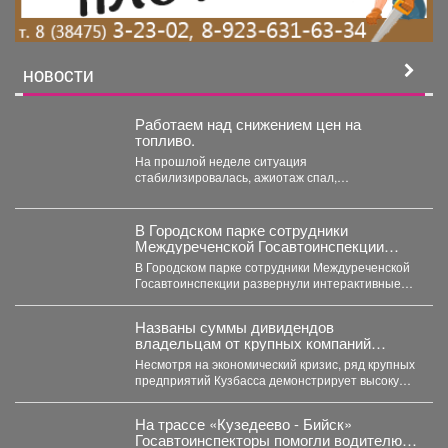
НОВОСТИ
Работаем над снижением цен на
топливо.
На прошлой неделе ситуация
стабилизировалась, ажиотаж спал,
сформировали достаточный запас бензина и
солярки. Удалось...
В Городском парке сотрудники
Междуреченской Госавтоинспекции
развернули интерактивные
В Городском парке сотрудники Междуреченской
профилактические площадки
Госавтоинспекции развернули интерактивные
профилактические площадки по популяризации
Правил дорожного движения...
Названы суммы дивидендов
владельцам от крупных компаний
Кузбасса
Несмотря на экономический кризис, ряд крупных
предприятий Кузбасса демонстрирует высокую
доходность. Многие из них направляют...
На трассе «Кузедеево - Бийск»
Госавтоинспекторы помогли водителю