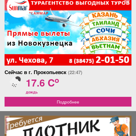
реклама
Сейчас в г. Прокопьевск
(22:47)
o
17.6 C
дождь
Подробнее
реклама