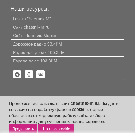
Наши ресурсы:
Газета "Частник-М"
Сайт chastnik-m.ru
Сайт "Частник. Маркет"
Дорожное радио 93.4FM
Радио для двоих 105.3FM
Европа плюс 103.3FM
Политика конфиденциальности
Продолжая использовать сайт
chastnik-m.ru
, Вы даете
согласие на обработку файлов cookie, которые
Публикации с пометкой «Реклама», «На правах рекламы»,
обеспечивают корректную работу сайта и сбора
«Партнёрский проект» оплачены рекламодателем.
Редакция сайта не несет ответственности за достоверность
информации для улучшения качества сервисов.
информации, содержащейся в рекламных материалах и
Что такое cookie
объявлениях.