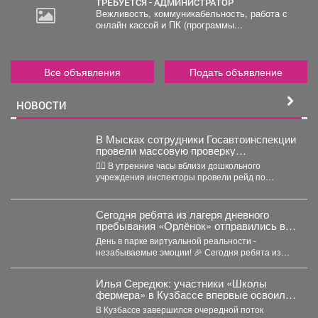
ТРЕБУЕТСЯ - АДМИНИСТРАТОР
Вежливость, коммуникабельность, работа с
онлайн кассой и ПК (программы...
Все объявления
Подать объявление
НОВОСТИ
В Мысках сотрудники Госавтоинспекции
провели массовую проверку
соблюдения правил перевозки юных
👮‍♂ В утренние часы вблизи дошкольного
пассажиров
учреждения инспекторы провели рейд по
выявлению нарушений правил перевозки...
Сегодня ребята из лагеря дневного
пребывания «Орлёнок» отправились в
настоящее цифровое приключение - в
День в парке виртуальной реальности -
парк виртуальной реальности!
незабываемые эмоции! 🎉 Сегодня ребята из
лагеря дневного...
Илья Середюк: участники «Школы
фермера» в Кузбассе впервые освоили
работу с агродронами
В Кузбассе завершился очередной поток