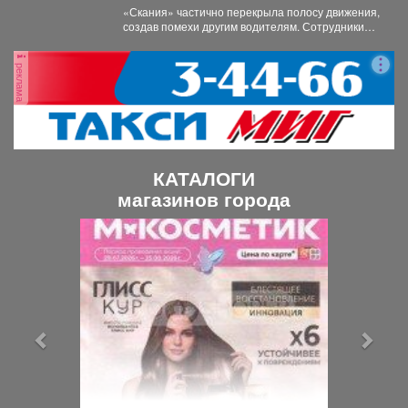
застрявшего в кювете грузовика.
«Скания» частично перекрыла полосу движения,
создав помехи другим водителям. Сотрудники
ГИБДД организовали на месте реверсивное...
реклама
КАТАЛОГИ
магазинов города
П
С
р
л
е
е
д
д
ы
у
д
ю
у
щ