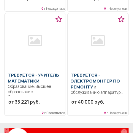
деталей,...
образование.. Обучение
г Новокузнецк
г Новокузнецк
учащихся теоретическим
дисциплинам.. Полный...
ТРЕБУЕТСЯ - УЧИТЕЛЬ
ТРЕБУЕТСЯ -
МАТЕМАТИКИ
ЭЛЕКТРОМОНТЕР ПО
Образование: Высшее
РЕМОНТУ
и
образование —
обслуживанию аппаратуры
бакалавриат..
и устройств связи
от 35 221 руб.
от 40 000 руб.
Формирование
Образование: Среднее
способности к
профессиональное
логическому...
г Прокопьевск
г Новокузнецк
образование.....