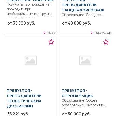
Получать наряд-задание;
ПРЕПОДАВАТЕЛЬ
проходить при
ТАНЦЕВ/ХОРЕОГРАФ
необходимости инструктаж
Образование: Среднее
по охране труда;...
профессиональное
от 35 500 руб.
от 40 000 руб.
образование..
Преподавание брейк-
г Мыски
г Новокузнецк
данса.. Полный рабочий
день..
ТРЕБУЕТСЯ -
ТРЕБУЕТСЯ -
ПРЕПОДАВАТЕЛЬ
СТРОПАЛЬЩИК
ТЕОРЕТИЧЕСКИХ
Образование: Общее
образование.. Выполнять
ДИСЦИПЛИН
обвязку и зацепку
Образование: Среднее
35 221 руб.
от 50 000 руб.
металлоконструкций,
профессиональное