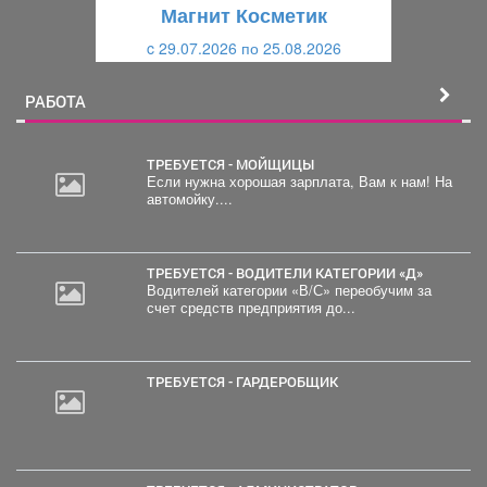
щ
и
Магнит Косметик
и
й
c 29.07.2026 по 25.08.2026
й
РАБОТА
ТРЕБУЕТСЯ - МОЙЩИЦЫ
Если нужна хорошая зарплата, Вам к нам! На
автомойку....
ТРЕБУЕТСЯ - ВОДИТЕЛИ КАТЕГОРИИ «Д»
Водителей категории «В/С» переобучим за
счет средств предприятия до...
ТРЕБУЕТСЯ - ГАРДЕРОБЩИК