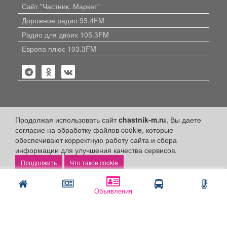
Сайт "Частник. Маркет"
Дорожное радио 93.4FM
Радио для двоих 105.3FM
Европа плюс 103.3FM
Политика конфиденциальности
Продолжая использовать сайт
chastnik-m.ru
, Вы даете
согласие на обработку файлов cookie, которые
Публикации с пометкой «Реклама», «На правах рекламы»,
обеспечивают корректную работу сайта и сбора
«Партнёрский проект» оплачены рекламодателем.
информации для улучшения качества сервисов.
Редакция сайта не несет ответственности за достоверность
информации, содержащейся в рекламных материалах и
Что такое cookie
объявлениях.
+16
© 2006-2026
ООО "Частник-М"
Объявления