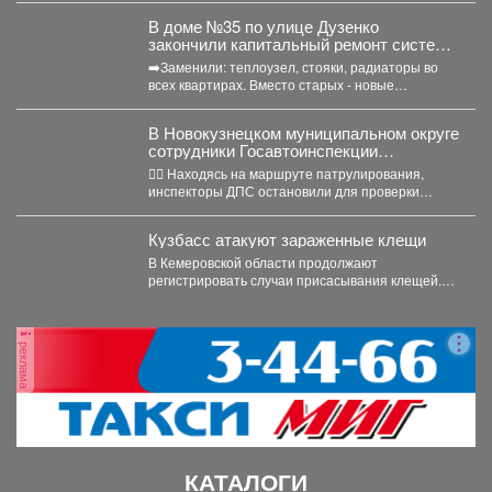
В доме №35 по улице Дузенко
закончили капитальный ремонт системы
отопления.
➡️Заменили: теплоузел, стояки, радиаторы во
всех квартирах. Вместо старых - новые
биметаллические батареи (они сделаны...
В Новокузнецком муниципальном округе
сотрудники Госавтоинспекции
задержали нетрезвого водителя,
👮‍♂ Находясь на маршруте патрулирования,
повторно севшего за руль в состоянии
инспекторы ДПС остановили для проверки
опьянения
документов автомобиль «Рено Логан». За...
Кузбасс атакуют зараженные клещи
В Кемеровской области продолжают
регистрировать случаи присасывания клещей.
Управление Роспотребнадзора по Кемеровской
области опубликовало...
реклама
КАТАЛОГИ