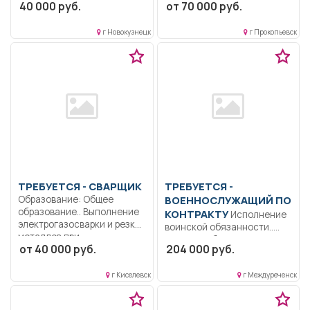
40 000 руб.
от 70 000 руб.
уборка...
соответствии с
должностной инструкцией,
утвержденной в...
г Новокузнецк
г Прокопьевск
ТРЕБУЕТСЯ - СВАРЩИК
ТРЕБУЕТСЯ -
Образование: Общее
ВОЕННОСЛУЖАЩИЙ ПО
образование.. Выполнение
КОНТРАКТУ
Исполнение
электрогазосварки и резки
воинской обязанности..
металлов при...
Полный рабочий день..
от 40 000 руб.
204 000 руб.
г Киселевск
г Междуреченск