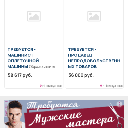
ТРЕБУЕТСЯ -
ТРЕБУЕТСЯ -
МАШИНИСТ
ПРОДАВЕЦ
ОПЛЕТОЧНОЙ
НЕПРОДОВОЛЬСТВЕНН
МАШИНЫ
ЫХ ТОВАРОВ
Образование:
Среднее
Образование: Среднее
58 617 руб.
36 000 руб.
профессиональное
профессиональное
образование.. Работа в
образование. Опыт работы
г Новокузнецк
г Новокузнецк
производственном цехе;
с кассой. Знание
осуществлять...
номенклатуры, знание...
реклама