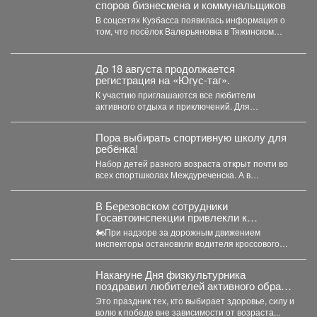
споров бизнесмена и коммунальщиков
В соцсетях Кузбасса появилась информация о
том, что посёлок Валерьяновка в Тяжинском
районе остался без...
До 18 августа продолжается
регистрация на «Югус-таг».
К участию приглашаются все любители
активного отдыха и приключений. Для
иногородних участников доступно размещение
в...
Пора выбирать спортивную школу для
ребёнка!
Набор детей разного возраста открыт почти во
всех спортшколах Междуреченска. А в
ближайший четверг, 6...
В Березовском сотрудники
Госавтоинспекции привлекли к
ответственности водителя мотоцикла,
🏍При надзоре за дорожным движением
не имеющего права управления
инспекторы остановили водителя кроссового
мотоцикла. При проверке документов было
установлено,...
Накануне Дня физкультурника
поздравил любителей активного образа
жизни!
Это праздник тех, кто выбирает здоровье, силу и
волю к победе вне зависимости от возраста...