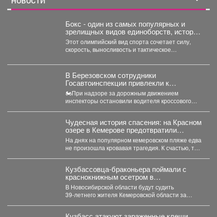
НОВОСТИ
Бокс - один из самых популярных и
зрелищных видов единоборств, история
которого насчитывает не одно столетие.
Этот олимпийский вид спорта сочетает силу,
скорость, выносливость и тактическое
мастерство, а успех на ринге...
В Березовском сотрудники
Госавтоинспекции привлекли к
ответственности водителя мотоцикла,
🏍При надзоре за дорожным движением
не имеющего права управления
инспекторы остановили водителя кроссового
мотоцикла. При проверке документов было
установлено,...
Чудесная история спасения: на Красном
озере в Кемерове предотвратили
трагедию
На днях на популярном кемеровском пляже едва
не произошла кровавая трагедия. К счастью, там
отдыхала...
Кузбассовца-браконьера поймали с
краснокнижным осетром в
Новосибирске
В Новосибирской области будут судить
39‑летнего жителя Кемеровской области за
незаконную добычу рыбы, занесённой в...
Кузбасс атакуют зараженные клещи