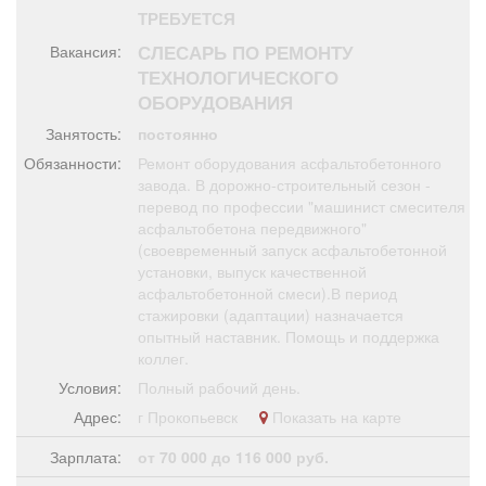
Афиша
Обучение
Проекты
ТРЕБУЕТСЯ
СЛЕСАРЬ ПО РЕМОНТУ
Вакансия:
ТЕХНОЛОГИЧЕСКОГО
ОБОРУДОВАНИЯ
Занятость:
постоянно
Товары
Поздравления
Погода
Обязанности:
Ремонт оборудования асфальтобетонного
завода. В дорожно-строительный сезон -
перевод по профессии "машинист смесителя
асфальтобетона передвижного"
(своевременный запуск асфальтобетонной
ТВ программа
Я - пенсионер
установки, выпуск качественной
асфальтобетонной смеси).В период
стажировки (адаптации) назначается
опытный наставник. Помощь и поддержка
коллег.
Условия:
Полный рабочий день.
Адрес:
г Прокопьевск
Показать на карте
Зарплата:
от 70 000 до 116 000 руб.