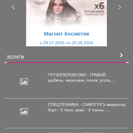
ы
у
д
ю
у
щ
щ
и
Магнит Косметик
и
й
c 29.07.2026 по 25.08.2026
й
УСЛУГИ
ГРУЗОПЕРЕВОЗКИ - ГРАВИЙ,
щебень,
чернозем, песок, уголь, ...
СПЕЦТЕХНИКА - САМОГРУЗ-эвакуатор,
борт
- 5 тонн, кран - 3 тонны. ...