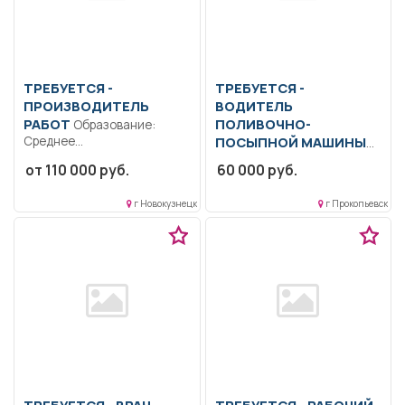
ТРЕБУЕТСЯ -
ТРЕБУЕТСЯ -
ПРОИЗВОДИТЕЛЬ
ВОДИТЕЛЬ
РАБОТ
ПОЛИВОЧНО-
Образование:
Среднее
ПОСЫПНОЙ МАШИНЫ
профессиональное
Полив и мойка дорожных
от 110 000 руб.
60 000 руб.
образование.. Организация
покрытий, обочин, лотков, а
и производство
также...
г Новокузнецк
г Прокопьевск
строительно-монтажных
работ....
ТРЕБУЕТСЯ - ВРАЧ-
ТРЕБУЕТСЯ - РАБОЧИЙ