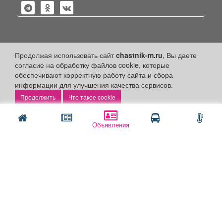
Политика конфиденциальности
Продолжая использовать сайт
chastnik-m.ru
, Вы даете
согласие на обработку файлов cookie, которые
Публикации с пометкой «Реклама», «На правах рекламы»,
обеспечивают корректную работу сайта и сбора
«Партнёрский проект» оплачены рекламодателем.
Редакция сайта не несет ответственности за достоверность
информации для улучшения качества сервисов.
информации, содержащейся в рекламных материалах и
Что такое cookie
объявлениях.
+16
© 2006-2026
ООО "Частник-М"
Объявления