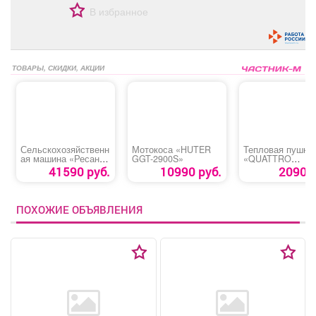
В избранное
ТОВАРЫ, СКИДКИ, АКЦИИ
Сельскохозяйственн
Мотокоса «HUTER
Тепловая пушка
ая машина «Ресанта
GGT-2900S»
«QUATTRO
МБ-7000 Р-10
ELEMENTI QE-
41590 руб.
10990 руб.
2090 р
2000C»
ПОХОЖИЕ ОБЪЯВЛЕНИЯ