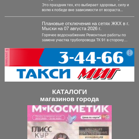
жизни!
Это праздник тех, кто выбирает здоровье, силу и
волю к победе вне зависимости от возраста...
Плановые отключения на сетях ЖКХ в г.
Мыски на 07 августа 2026 г.
Горячее водоснабжение Ремонтные работы по
замене участка трубопровода ТК 91 в сторону
т.37 ул....
реклама
КАТАЛОГИ
магазинов города
П
С
р
л
е
е
д
д