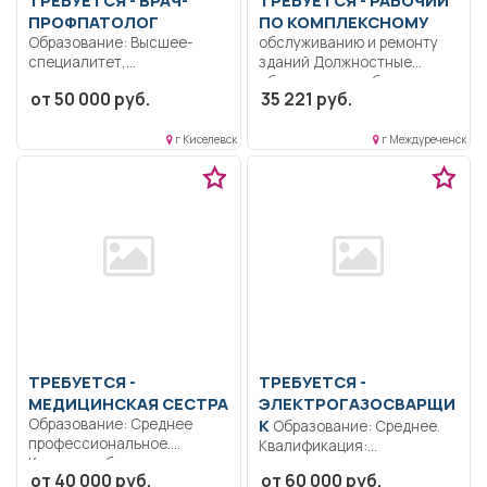
ПРОФПАТОЛОГ
ПО КОМПЛЕКСНОМУ
Образование: Высшее-
обслуживанию и ремонту
специалитет,
зданий Должностные
магистратура.
обязанности рабочего по
от 50 000 руб.
35 221 руб.
Коммуникабельность.
обслуживанию здания...
Ответственность..
Выполнение должностных
г Киселевск
г Междуреченск
обязанностей согласно
должностной...
ТРЕБУЕТСЯ -
ТРЕБУЕТСЯ -
МЕДИЦИНСКАЯ СЕСТРА
ЭЛЕКТРОГАЗОСВАРЩИ
Образование: Среднее
К
Образование: Среднее.
профессиональное.
Квалификация:
Коммуникабельность.
Ответственность..
от 40 000 руб.
от 60 000 руб.
Ответственность.
Плазменная, газовая,