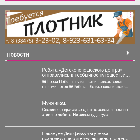
реклама
НОВОСТИ
Ребята «Детско-юношеского центра»
отправились в необычное путешествие -
на борт «Поезда Победы».
🚂 Поезд Победы: путешествие сквозь время
глазами детей 🚂 Ребята «Детско-юношеского
центра» отправились в...
Мужчинам.
Спокойно, к врачам сегодня не зовем, знаем, вы
этого не любите. Но зовем туда, куда...
Накануне Дня физкультурника
поздравил любителей активного образа