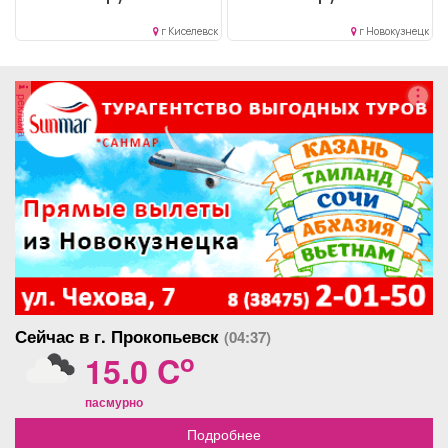
Дисциплинированность..
дуговая и ручная сварка...
Выполнение должностных
г Киселевск
г Новокузнецк
обязанностей согласно...
реклама
Сейчас в г. Прокопьевск
(04:37)
o
15.0 C
пасмурно
Подробнее