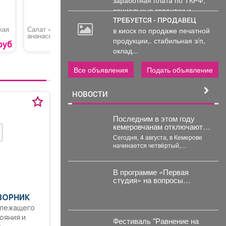
социальные гарантии и
уверенность в...
ТРЕБУЕТСЯ - ПРОДАВЕЦ
кая
Салат «Нежность с
Торт «Шахматный»
Шоколад
в киоск по продаже печатной
ананасом»
продукции,. стабильная з/п,
руб
290 руб.
560 руб.
оклад...
Все объявления
Подать объявление
НОВОСТИ
Последним в этом году
кемеровчанам отключают
горячую воду
Сегодня, 4 августа, в Кемерове
начинается четвёртый,
заключительный этап
гидравлических испытаний
тепловых сетей. Он продлится...
В программе «Первая
студия» на вопросы
жителей ответил
руководитель
ДВОРНИК
администрации
длежащего
Куйбышевского района
ояния и
Сергей Маисеев.
Фестиваль "Равнение на