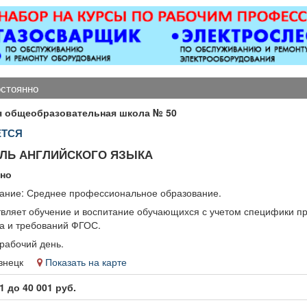
магнитол,
откатные ворота; все
ков
лектроусилителей
виды сварочных работ;
руля,
металлоконструкции;
огофункциональных
бетонные работы
исплеев, и многого
любой сложности.
другого. Быстро,
Пенсионерам скидка
остоянно
ественно, недорого!
10%.
Точная стоимость
я общеобразовательная школа № 50
монта определяется
ЕТСЯ
после осмотра
ЛЬ АНГЛИЙСКОГО ЯЗЫКА
нно
ание: Среднее профессиональное образование.
вляет обучение и воспитание обучающихся с учетом специфики п
а и требований ФГОС.
рабочий день.
кузнецк
Показать на карте
1 до 40 001 руб.