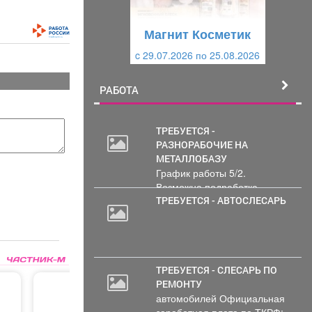
у
щ
щ
и
Магнит Косметик
и
й
c 29.07.2026 по 25.08.2026
й
РАБОТА
ТРЕБУЕТСЯ -
РАЗНОРАБОЧИЕ НА
МЕТАЛЛОБАЗУ
График работы 5/2.
Возможна подработка..
ТРЕБУЕТСЯ - АВТОСЛЕСАРЬ
ТРЕБУЕТСЯ - СЛЕСАРЬ ПО
РЕМОНТУ
автомобилей Официальная
заработная плата по ТКРФ;