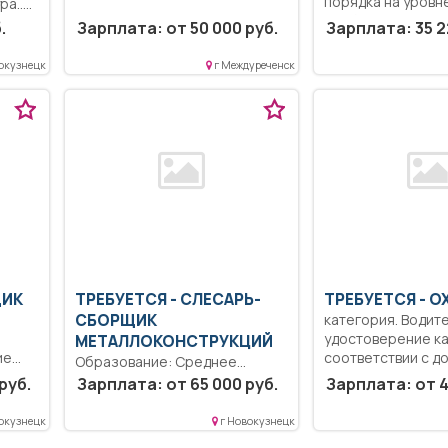
порядка на уровн
ра..
требований...
.
Зарплата: от 50 000 руб.
Зарплата: 35 2
окузнецк
г Междуреченск
ЩИК
ТРЕБУЕТСЯ - СЛЕСАРЬ-
ТРЕБУЕТСЯ - О
СБОРЩИК
категория. Водит
удостоверение кат.
МЕТАЛЛОКОНСТРУКЦИЙ
ие
соответствии с до
Образование: Среднее
профессиональное
руб.
Зарплата: от 65 000 руб.
Зарплата: от 4
...
образование.. Работа в цехе
по сборке...
окузнецк
г Новокузнецк