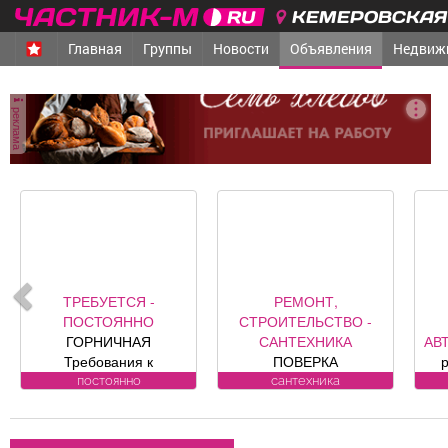
КЕМЕРОВСКАЯ 
Главная
Группы
Новости
Объявления
Недвиж
реклама
ТРЕБУЕТСЯ -
РЕМОНТ,
ПОСТОЯННО
СТРОИТЕЛЬСТВО -
ГОРНИЧНАЯ
САНТЕХНИКА
АВ
Требования к
ПОВЕРКА
кандидату: без опыта
ВОДОСЧЕТЧИКОВ на
постоянно
сантехника
работы Обязанности:
дому. Установка,
ав
-Влажная и сухая
замена, регистрация.
уборка номеров и
ул. Лукиянова, 5.
сиг