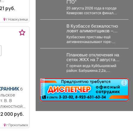
е
ГТО"
21 руб.
20 августа 2026 года в городе
Кемерово состоится финал
Проекта Профилактический
г Новокузнецк
физкультурно-патриотический
В Кузбассе безжалостно
фестиваль «Равнение на...
ловят алиментщиков –
суммы взысканий
Кузбасские приставы ещё
невероятно растут
активнеенаказывают горе-
родителей, которые нагло не
платят деньги на содержание
Плановые отключения на
детей. С...
сетях ЖКХ на 7 августа
2026 г. (г. Новокузнецк)
Г орячая вода Куйбышевский
район: Бабушкина 2,2а,
Спортивная...
реклама
ХРАННИК
6
ельское
 B.. В
лжностной...
2 000 руб.
г Прокопьевск