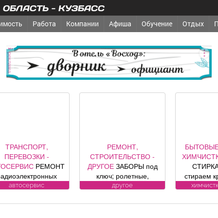
ОБЛАСТЬ - КУЗБАСС
имость
Работа
Компании
Афиша
Обучение
Отдых
реклама
ТРАНСПОРТ,
РЕМОНТ,
БЫТОВЫЕ
ПЕРЕВОЗКИ -
СТРОИТЕЛЬСТВО -
ХИМЧИСТК
ТОСЕРВИС
РЕМОНТ
ДРУГОЕ
ЗАБОРЫ под
СТИРКА
радиоэлектронных
ключ; ролетные,
стираем к
компонентов
секционные ворота (от
заберем 
автосервис
другое
химчистк
томобилей: климат
официального
бесп
контроля, ЭБУ,
представителя
Пенсионе
нализации, брелков,
компании DoorHan);
10%. (Фабр