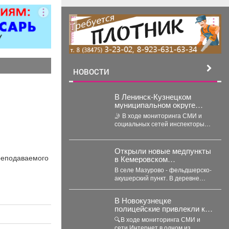
ер»).
реклама
НОВОСТИ
В Ленинск-Кузнецком
муниципальном округе
полицейские привлекли к
🤳 В ходе мониторинга СМИ и
ответственности
социальных сетей инспекторы
автомобилистку за
обнаружили на страницах одного
нарушение правил проезда
из интернет-сообществ...
перекрестка
Открыли новые медпункты
реподаваемого
в Кемеровском
муниципальном округе.
В селе Мазурово - фельдшерско-
акушерский пункт. В деревне
Мозжуха - фельдшерский
здравпункт. В модульных...
В Новокузнецке
полицейские привлекли к
ответственности родителей
🔍В ходе мониторинга СМИ и
двоих зацеперов
сети Интернет в одном из