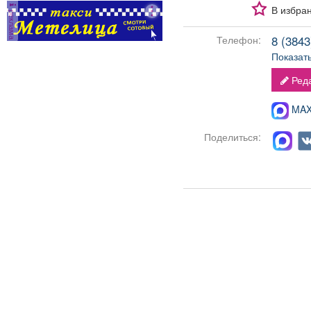
администраторов.
В избра
реклама
Условия: График:
Сменный Занятость:
8 (3843)
Телефон:
Постоянная Способ
Показат
оформления: Трудовой
договор Количество
Реда
рабочих часов в день: 8
Частота выплат:
MAX-
Дважды в месяц Сфера
деятельности
Поделиться:
компании: Гостиничный
бизнес и туризм Смены:
2/2 Рабочее место:
Гостиница