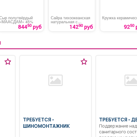
Сыр полутвёрдый
Сайра тихоокеанская
Кружка керамичес
«МААСДАМ» 45%
натуральная с
50
90
50
добавлением масла
844
руб
142
руб
92
Я
ТРЕБУЕТСЯ -
ТРЕБУЕТСЯ - 
ШИНОМОНТАЖНИК
Поддержание на
санитарного сост