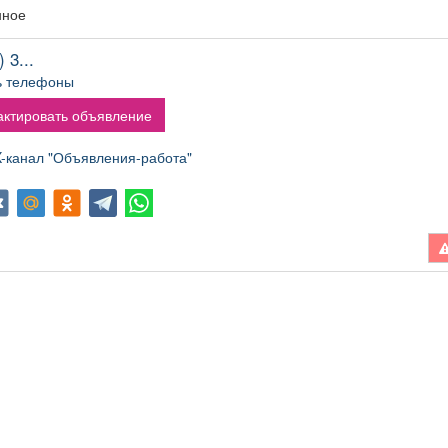
нное
 3...
ь телефоны
ктировать объявление
канал "Объявления-работа"