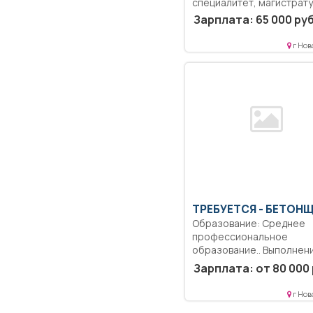
специалитет, магистрату
Проводит медицинские
Зарплата: 65 000 руб
осмотры.....
г Нов
ТРЕБУЕТСЯ - БЕТОН
Образование: Среднее
профессиональное
образование.. Выполнен
бетонных и
Зарплата: от 80 000 
общестроительных работ;
г Нов