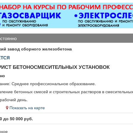
Вывоз мусора.
апарта
-Комплекта
всем не
перед з
постояльц
постельно
остоянно
полотенец
глажка.
ий завод сборного железобетона
растений.
ЕТСЯ
сост
электричес
РИСТ БЕТОНОСМЕСИТЕЛЬНЫХ УСТАНОВОК
— теле
кондиц
нно
холодиль
ание: Среднее профессиональное образование.
-Пополне
вление бетонных смесей и строительных растворов в смесительных
предмет
гигиены, а
рабочий день.
бара. -У
во
Показать на карте
отдыха, к
служебных
0 до 50 000 руб.
-Выпо
отдельных
нное