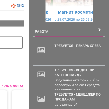
у
щ
щ
и
Магнит Косметик
и
й
c 29.07.2026 по 25.08.2026
й
РАБОТА
ТРЕБУЕТСЯ - ПЕКАРЬ ХЛЕБА
2
000
руб.
ТРЕБУЕТСЯ - ВОДИТЕЛИ
КАТЕГОРИИ «Д»
Водителей категории «В/С»
переобучим за счет средств
предприятия до...
ТРЕБУЕТСЯ - МЕНЕДЖЕР ПО
ПРОДАЖАМ
автозапчастей