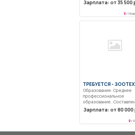
Непосредственная пом
Зарплата: от 35 500 
получателям социальны
услуг,организационные,
г Нов
координационные...
ТРЕБУЕТСЯ - ЗООТЕ
Образование: Среднее
профессиональное
образование.. Составлен
контроль рационов.
Зарплата: от 80 000 
Контроль...
г 