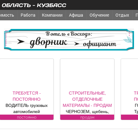
ОБЛАСТЬ - КУЗБАСС
имость
Работа
Компании
Афиша
Обучение
Отдых
реклама
ТРЕБУЕТСЯ -
СТРОИТЕЛЬНЫЕ,
ТРЕБУ
ПОСТОЯННО
ОТДЕЛОЧНЫЕ
ПОСТ
ОДИТЕЛЬ грузовых
МАТЕРИАЛЫ - ПРОДАМ
ГОРН
автомобилей
ЧЕРНОЗЕМ, щебень,
Требо
Требования к
песок, уголь, торф,
кандидату
постоянно
продам
пост
андидату: Условия:
гравий, шлак, отсыпка и
работы Об
Подробности по
другие под заказ,
-Влажна
телефону.
возможна доставка.
уборка 