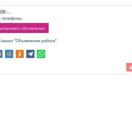
админис
Условия
08-...
Сменный 
ь телефоны
Постоянн
оформлени
ктировать объявление
договор 
рабочих час
канал "Объявления-работа"
Частота
Дважды в 
деяте
компании: 
бизнес и т
2/2 Рабо
Гост