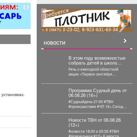
ментов.
ция номеров
реклама
обходимым
аселением
ев. -Смена
го белья и
. -Стирка и
НОВОСТИ
 -Поливка
 -Проверка
В этом году возможностью
ояния
собрать детей в школу
ких приборов
воспользовались 163
Речь о ежегодной областной
визора,
малообеспеченные семьи
акции «Первое сентября
Междуреченска.
ионера,
каждому школьнику».
ника и др.
ние запаса
Программа Судный день от
 установках.
06.08.26 (16+)
ов личной
 также мини-
#Судныйдень 21:00 #ТВН
#происшествия #ЧП 16+ Сегодня
борка зон
в программе "Судный день": 🚨
оридоров и
Профилактическое...
Новости ТВН от 06.08.26
 помещений.
(12+)
лнение
#новости 18:00 и 20:30 #ТВН
 поручений
#Новокузнецк #12+ 6 августа