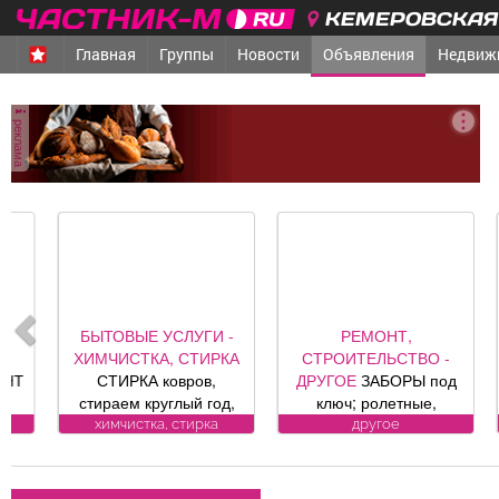
КЕМЕРОВСКАЯ 
Главная
Группы
Новости
Объявления
Недвиж
реклама
БЫТОВЫЕ УСЛУГИ -
РЕМОНТ,
ХИМЧИСТКА, СТИРКА
СТРОИТЕЛЬСТВО -
СТИРКА ковров,
ДРУГОЕ
ЗАБОРЫ под
В
стираем круглый год,
ключ; ролетные,
заберем и привезем
секционные ворота (от
химчистка, стирка
другое
бесплатно.
официального
к
Пенсионерам скидка
представителя
10%. (Фабрика «Чистый
компании DoorHan);