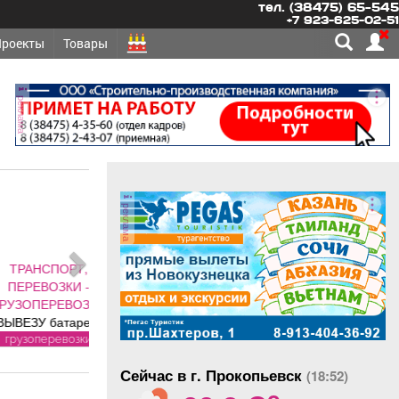
тел. (38475) 65-545
+7 923-625-02-51
Проекты
Товары
реклама
реклама
СПОРТ,
ОЗКИ -
ЕРЕВОЗКИ
батареи,
 печки,
еревозки
ики, трубы.
Сейчас в г. Прокопьевск
ЛАТНО.
(18:52)
o