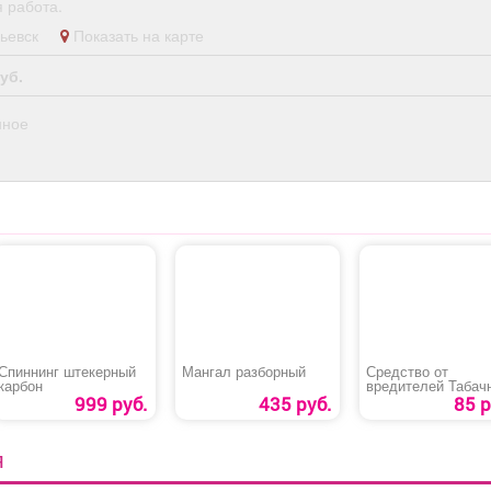
 работа.
опьевск
Показать на карте
уб.
нное
Спиннинг штекерный
Мангал разборный
Средство от
карбон
вредителей Табач
мыло
999 руб.
435 руб.
85 р
Я