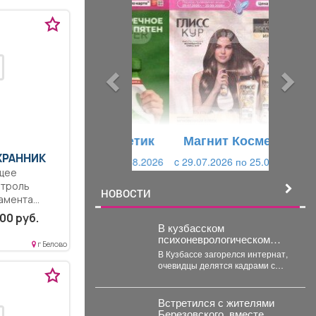
р
л
е
е
д
д
ы
у
д
ю
у
щ
щ
и
Магнит Косметик
и
й
ХРАННИК
c 29.07.2026 по 25.08.2026
й
щее
нтроль
НОВОСТИ
амента
ускного и
00 руб.
...
В кузбасском
психоневрологическом
г Белово
интернате возник пожар
В Кузбассе загорелся интернат,
очевидцы делятся кадрами с
места происшествия. В
Междуреченске произошёл
пожар...
Встретился с жителями
Березовского, вместе