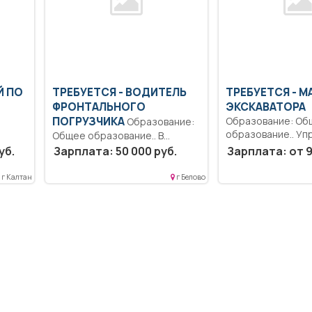
Й ПО
ТРЕБУЕТСЯ - ВОДИТЕЛЬ
ТРЕБУЕТСЯ - 
ФРОНТАЛЬНОГО
ЭКСКАВАТОРА
ПОГРУЗЧИКА
Образование: Об
Образование:
образование.. Уп
Общее образование.. В
экскаваторами JC
соответствии с должностной
уб.
Зарплата: 50 000 руб.
Зарплата: от 9
(КОЛЕСНЫЙ) (кат В,
инструкцией и...
,
г Калтан
г Белово