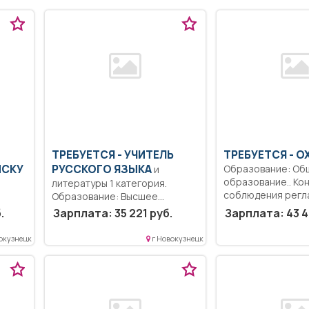
ТРЕБУЕТСЯ - УЧИТЕЛЬ
ТРЕБУЕТСЯ - О
ИСКУ
РУССКОГО ЯЗЫКА
Образование: Об
и
образование.. Ко
литературы 1 категория.
соблюдения регл
Образование: Высшее
контрольно-проп
ат..
образование — бакалавриат.
.
Зарплата: 35 221 руб.
Зарплата: 43 4
внутриобъектового
Знание основ работы...
окузнецк
г Новокузнецк