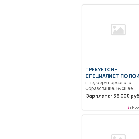
ТРЕБУЕТСЯ -
СПЕЦИАЛИСТ ПО ПО
и подбору персонала
Образование: Высшее
образование — бакалаври
Зарплата: 58 000 руб
Работа по...
г Нов