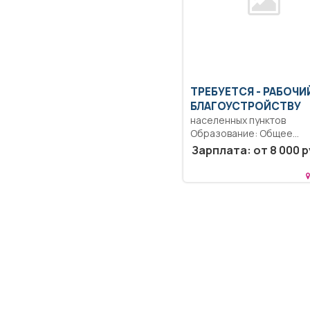
ТРЕБУЕТСЯ - РАБОЧИ
БЛАГОУСТРОЙСТВУ
населенных пунктов
Образование: Общее
образование..
Зарплата: от 8 000 р
Благоустройство и
озеленение территории
прополка...