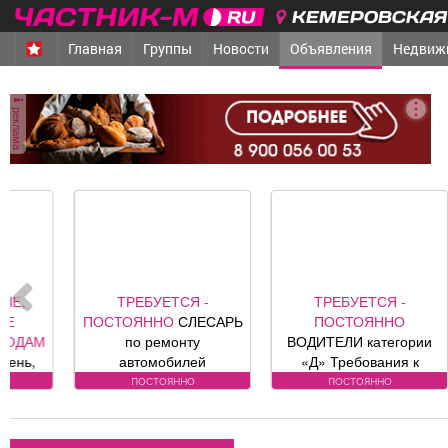
КЕМЕРОВСКАЯ 
Главная
Группы
Новости
Объявления
Недвиж
реклама
ТРЕБУЕТСЯ -
ТРЕБУЕТСЯ -
ПОСТОЯННО
СЛЕСАРЬ
ПОСТОЯННО
С
по ремонту
ВОДИТЕЛИ категории
автомобилей
«Д» Требования к
Требования к
кандидату: Водителей
В
постоянно
постоянно
кандидату: Условия:
категории «В/С»
Официальная
переобучим за счет
за
заработная плата по
средств предприятия до