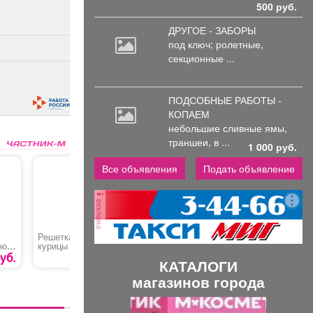
500 руб.
ДРУГОЕ - ЗАБОРЫ
под
ключ; ролетные,
секционные ...
ПОДСОБНЫЕ РАБОТЫ -
КОПАЕМ
небольшие
сливные ямы,
траншеи, в ...
1 000 руб.
Все объявления
Подать объявление
реклама
Решетка гриль для
Грунт Азалия «Сад
Оценка
ное
курицы
Чудес»
професс
рисков
уб.
1199 руб.
59 руб.
КАТАЛОГИ
магазинов города
П
С