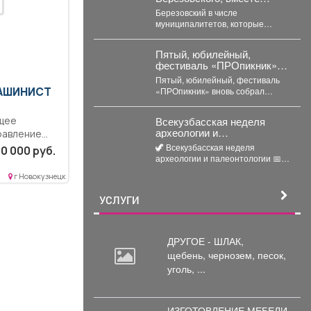
заслушали доклад главы о
Березовский в числе
развитии города.
муниципалитетов, которые
сильнее всех ощутили
последствия угольного кризиса.
Пятый, юбилейный,
Важно, что идет работа...
фестиваль «ПРОпикник»
вновь собрал тысячи
Пятый, юбилейный, фестиваль
гостей.
МАШИНИСТ
«ПРОпикник» вновь собрал
тысячи гостей. От
гастрономической кухни до
щее
Всекузбасская неделя
костюмированных сапбордистов
археологии и
равление
-...
палеонтологии С 10 по 16
B
🦖 Всекузбасская неделя
0 000 руб.
августа 2026 года в музеях
археологии и палеонтологии 📅 С
...
Кузбасса пройдет Неделя
10 по 16 августа 2026 года...
археологии и
г Новокузнецк
палеонтологии,
приуроченная ко Дню
УСЛУГИ
археолога (15 августа) и
Дню палеон
ДРУГОЕ - ШЛАК,
щебень,
чернозем, песок,
уголь, ...
ИЗГОТОВЛЕНИЕ МЕБЕЛИ -