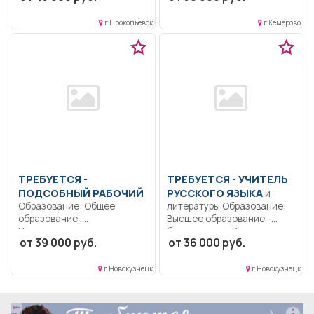
г Прокопьевск
г Кемерово
ТРЕБУЕТСЯ -
ТРЕБУЕТСЯ - УЧИТЕЛЬ
ПОДСОБНЫЙ РАБОЧИЙ
РУССКОГО ЯЗЫКА
и
Образование: Общее
литературы Образование:
образование..
Высшее образование -
Производство
бакалавриат.. Ведение
от 39 000 руб.
от 36 000 руб.
вспомогательных работ на
педагогической
закрепленной территории...
деятельности,...
г Новокузнецк
г Новокузнецк