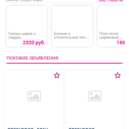
Связка шаров и
Банные и
Пластилин
сердец
отопительные печи,
шариковый
котлы, камины,
суперлегкий
2320 руб.
169 р
дымоходы
«Homecenter»
ПОХОЖИЕ ОБЪЯВЛЕНИЯ