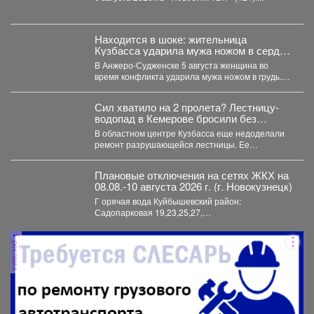
Находится в шоке: жительница
Кузбасса ударила мужа ножом в сердце
- подробности
В Анжеро-Судженске 5 августа женщина во
время конфликта ударила мужа ножом в грудь.
Мужчина скончался....
Сил хватило на 2 пролета? Лестницу-
водопад в Кемерове бросили без
ремонта
В областном центре Кузбасса еще недоделали
ремонт разрушающейся лестницы. Ее
состояние беспокоит местных жителей. ...
Плановые отключения на сетях ЖКХ на
08.08.-10 августа 2026 г. (г. Новокузнецк)
Г орячая вода Куйбышевский район:
Садопарковая 19,23,25,27,
29,31,33,35,28/1,28/2,28,30,...
реклама