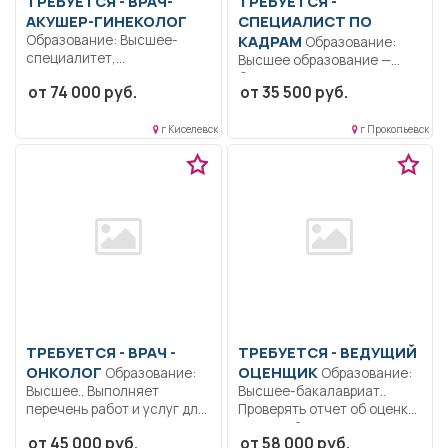
ТРЕБУЕТСЯ - ВРАЧ-
ТРЕБУЕТСЯ -
АКУШЕР-ГИНЕКОЛОГ
СПЕЦИАЛИСТ ПО
Образование: Высшее-
КАДРАМ
Образование:
специалитет,
Высшее образование —
магистратура.
бакалавриат..
от 74 000 руб.
от 35 500 руб.
Ответственность.
Комплектование и учет
Дисциплинированность..
кадров...
Выполнение должностных
г Киселевск
г Прокопьевск
обязанностей согласно
должностной...
ТРЕБУЕТСЯ - ВРАЧ -
ТРЕБУЕТСЯ - ВЕДУЩИЙ
ОНКОЛОГ
ОЦЕНЩИК
Образование:
Образование:
Высшее.. Выполняет
Высшее-бакалавриат..
перечень работ и услуг для
Проверять отчет об оценке
диагностики...
рыночной стоимости
от 45 000 руб.
от 58 000 руб.
объекта...