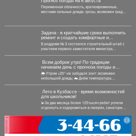
Прогноз погоды на 6 августа
Переменная облачность, кратковременные,
местами сильные дожди, грозы, возможен град.
Утром туманы. Ветер юго-западный 4-9 м/с,...
Задача - в кратчайшие сроки выполнить
ремонт и создать комфортные и
безопасные условия для будущих мам
В роддоме № 3 состоялся строительный штаб с
и новорождённых.
участием первого заместителя министра
здравоохранения Кузбасса, руководства...
Всем доброе утро! По традиции
начинаем день с прогноза погоды и
щепотки народной мудрости
🌦 Утром +20°-не забудьте зонт: возможен
небольшой дождь; ☁️ Днём температура
поднимется до +24°,...
️ Лето в Кузбассе - время возможностей
для школьников!
💫За два месяца более 125тысяч ребят успели
отдохнуть и оздоровиться-в лагерях, санаториях
и на туристических...
реклама