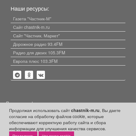
Наши ресурсы:
Газета "Частник-М"
Сайт chastnik-m.ru
Сайт "Частник. Маркет"
Дорожное радио 93.4FM
Радио для двоих 105.3FM
Европа плюс 103.3FM
Политика конфиденциальности
Продолжая использовать сайт
chastnik-m.ru
, Вы даете
Публикации с пометкой «Реклама», «На правах рекламы»,
согласие на обработку файлов cookie, которые
«Партнёрский проект» оплачены рекламодателем.
Редакция сайта не несет ответственности за достоверность
обеспечивают корректную работу сайта и сбора
информации, содержащейся в рекламных материалах и
информации для улучшения качества сервисов.
объявлениях.
Что такое cookie