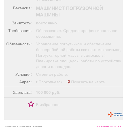
Афиша
Обучение
Проекты
МАШИНИСТ ПОГРУЗОЧНОЙ
Вакансия:
МАШИНЫ
Занятость:
постоянно
Требования:
Образование: Среднее профессиональное
Товары
Поздравления
Погода
образование.
Обязанности:
Управление погрузчиком и обеспечение
бесперебойной работы всех его механизмов;
Погрузка горной массы в самосвалы;
Планировка площадок, работы по устройству
дорог и площадок.
ТВ программа
Я - пенсионер
Условия:
Сменная работа.
Адрес:
г Прокопьевск
Показать на карте
Зарплата:
100 000 руб.
В избранное
ТОВАРЫ, СКИДКИ, АКЦИИ