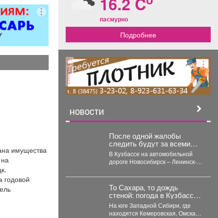
16.2 C
ер»).
пасмурно
Подробнее
реклама
НОВОСТИ
После одной жалобы
следить будут за всеми
ана имущества
машинами на кемеровской
В Кузбассе на автомобильной
трассе
 на
дороге Новосибирск – Ленинск-
к.
Кузнецкий – Кемерово – Юрга в
селе Глубокое...
а годовой
То Сахара, то дождь
тель
стеной: погода в Кузбассе
станет хуже и аномальнее
На юге Западной Сибири, где
– причина
находятся Кемеровская, Омская,