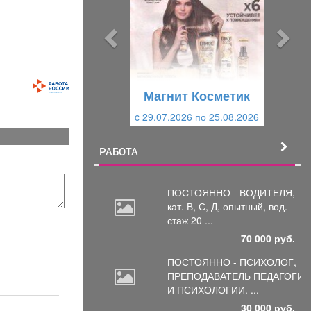
д
д
ы
у
д
ю
у
щ
щ
и
Магнит Косметик
и
й
c 29.07.2026 по 25.08.2026
й
РАБОТА
ПОСТОЯННО - ВОДИТЕЛЯ,
кат.
В, С, Д, опытный, вод.
стаж 20 ...
70 000 руб.
ПОСТОЯННО - ПСИХОЛОГ,
ПРЕПОДАВАТЕЛЬ
ПЕДАГОГИК
И ПСИХОЛОГИИ. ...
30 000 руб.