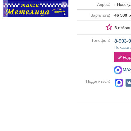
Адрес:
г Ново
реклама
Зарплата:
46 500 р
В избра
8-903-9
Телефон:
Показат
Реда
MAX-
Поделиться: