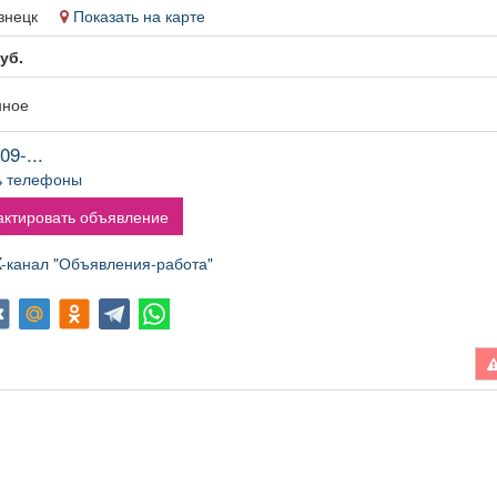
кузнецк
Показать на карте
уб.
нное
09-...
ь телефоны
ктировать объявление
канал "Объявления-работа"