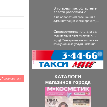
Томская, Новосибирская области
Алтайский край и Республика...
В то время как областные
власти рапортуют о
стабилизации с топливом в
А на аппаратном совещании в
Кузбассе, пожарные
администрации кроме прочего,
предупреждают тех, кто
речь шла и о происшествиях.
перестраховался и набрал
Пожарные выезжали...
бензина и дизтоплива
Своевременная оплата за
впрок.
коммунальные услуги -
именно об этом твердят
⚡💦💰 Своевременная оплата за
энергетические компании.
коммунальные услуги - именно об
этом твердят энергетические
компании. Все...
реклама
КАТАЛОГИ
Пожаловаться
магазинов города
П
С
р
л
е
е