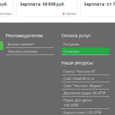
Организовывать выполнение
верхнего...
руб.
Зарплата: 58 838 руб.
Зарплата: от 7
комплекса организационно-
технических мероприятий...
ание
копьевск
г Белово
..
Рекламодателям:
Оплата услуг:
Бизнес-кабинет
Расценки
е
Заказать рекламу
Оплатить
Наши ресурсы:
Газета "Частник-М"
Сайт chastnik-m.ru
Сайт "Частник. Маркет"
Дорожное радио 93.4FM
Радио для двоих
105.3FM
Европа плюс 103.3FM