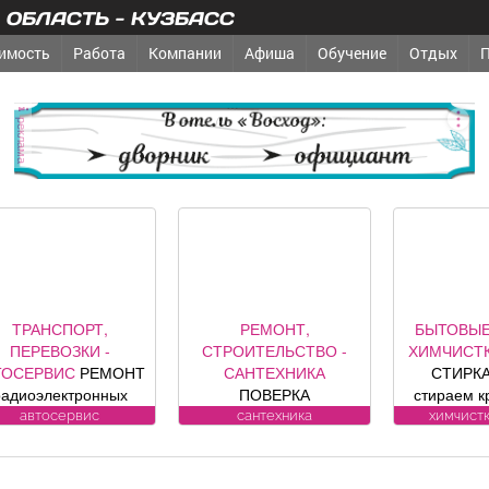
ОБЛАСТЬ - КУЗБАСС
имость
Работа
Компании
Афиша
Обучение
Отдых
реклама
ТРАНСПОРТ,
РЕМОНТ,
БЫТОВЫЕ
ПЕРЕВОЗКИ -
СТРОИТЕЛЬСТВО -
ХИМЧИСТК
ТОСЕРВИС
РЕМОНТ
САНТЕХНИКА
СТИРКА
радиоэлектронных
ПОВЕРКА
стираем к
компонентов
ВОДОСЧЕТЧИКОВ на
заберем 
автосервис
сантехника
химчистк
томобилей: климат
дому. Установка,
бесп
контроля, ЭБУ,
замена, регистрация.
Пенсионе
нализации, брелков,
ул. Лукиянова, 5.
10%. (Фабр