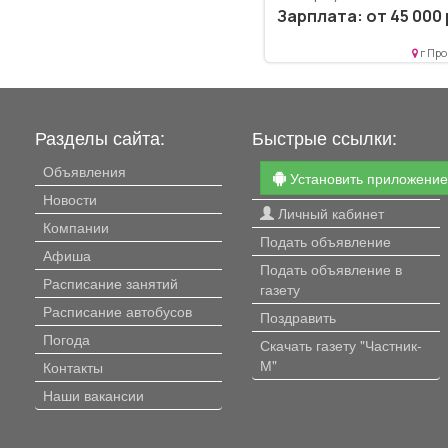
Образование: Среднее
Зарплата: от 45 000 
профессиональное
образование.. Поддерж
г Про
исправного состояния,
безаварийной, надежной.
Разделы сайта:
Быстрые ссылки:
Объявления
Установить приложени
Новости
Личный кабинет
Компании
Подать объявление
Афиша
Подать объявление в
Расписание занятий
газету
Расписание автобусов
Поздравить
Погода
Скачать газету "Частник-
М"
Контакты
Наши вакансии