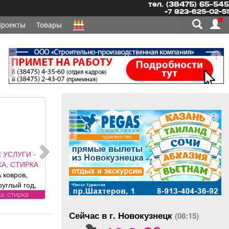
тел. (38475) 65-545
+7 923-625-02-51
Проекты
Товары
реклама
реклама
 УСЛУГИ -
А, СТИРКА
 ковров,
руглый год,
и привезем
а, стирка
латно.
Сейчас в г. Новокузнецк
рам скидка
(08:15)
o
ика «Чистый