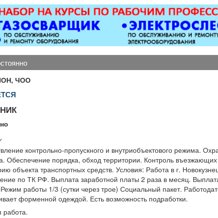
магнитол,
ков
лектроусилителей
руля,
огофункциональных
исплеев, и многого
другого. Быстро,
остоянно
ественно, недорого!
Точная стоимость
ОН, ЧОО
монта определяется
ЕТСЯ
после осмотра
НИК
нно
.
вление контрольно-пропускного и внутриобъектового режима. Охр
ка. Обеспечение порядка, обход территории. Контроль въезжающих
ию объекта транспортных средств. Условия: Работа в г. Новокузнец
ние по ТК РФ. Выплата заработной платы 2 раза в месяц. Выплат
Режим работы 1/3 (сутки через трое) Социальный пакет. Работода
ивает форменной одеждой. Есть возможность подработки.
 работа.