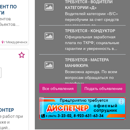
ТРЕБУЕТСЯ - ВОДИТЕЛИ
ГЕНТ ПО
КАТЕГОРИИ «Д»
ТИ
Водителей категории «В/С»
ентов.
переобучим за счет средств
ъектов..
предприятия до...
тве
ТРЕБУЕТСЯ - КОНДУКТОР
ние...
Официальная заработная
плата по ТКРФ; социальные
г Междуреченск
гарантии и уверенность в...
ТРЕБУЕТСЯ - МАСТЕРА
МАНИКЮРА
Возможна аренда. По всем
вопросам обращаться по
телефону..
Все объявления
Подать объявление
реклама
МОНТЕР
аже и
кций