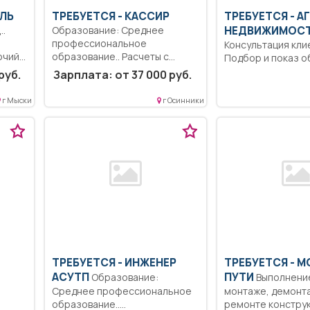
ЕЛЬ
ТРЕБУЕТСЯ - КАССИР
ТРЕБУЕТСЯ - А
..
Образование: Среднее
НЕДВИЖИМОС
профессиональное
Консультация кли
очий
образование.. Расчеты с
Подбор и показ об
населением за
Возможно в качес
руб.
Зарплата: от 37 000 руб.
коммунальные...
подработки. Обуче
г Мыски
г Осинники
ТРЕБУЕТСЯ - ИНЖЕНЕР
ТРЕБУЕТСЯ - 
АСУТП
ПУТИ
Образование:
Выполнение работ при
Среднее профессиональное
монтаже, демонт
образование..
ремонте констру