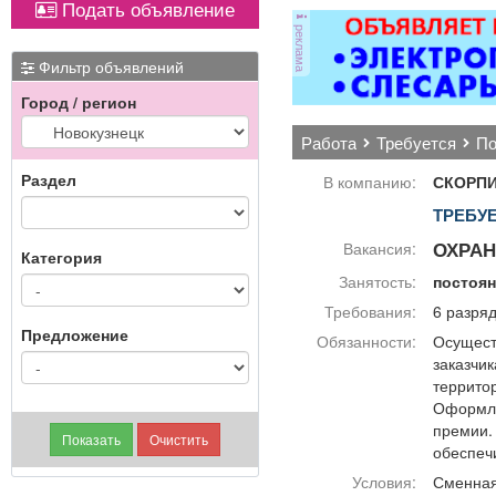
Подать объявление
откатные ворота; все
реклама
виды сварочных работ;
э
металлоконструкции;
Фильтр объявлений
бетонные работы
мн
Город / регион
любой сложности.
д
Пенсионерам скидка
работа
требуется
п
10%.
кач
Раздел
В компанию:
СКОРПИ
ре
ТРЕБУ
ОХРАН
Вакансия:
Категория
Занятость:
постоя
Требования:
6 разряд
Предложение
Обязанности:
Осущест
заказчи
территор
Оформле
премии. 
обеспеч
Условия:
Сменная