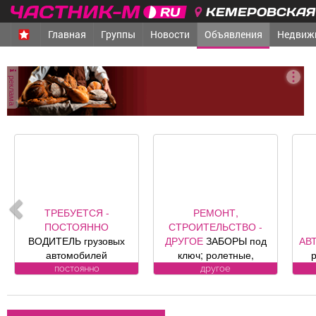
КЕМЕРОВСКАЯ 
Главная
Группы
Новости
Объявления
Недвиж
реклама
ТРЕБУЕТСЯ -
РЕМОНТ,
ПОСТОЯННО
СТРОИТЕЛЬСТВО -
ВОДИТЕЛЬ грузовых
ДРУГОЕ
ЗАБОРЫ под
АВ
автомобилей
ключ; ролетные,
Требования к
секционные ворота (от
постоянно
другое
кандидату: Условия:
официального
ав
Подробности по
представителя
телефону.
компании DoorHan);
сиг