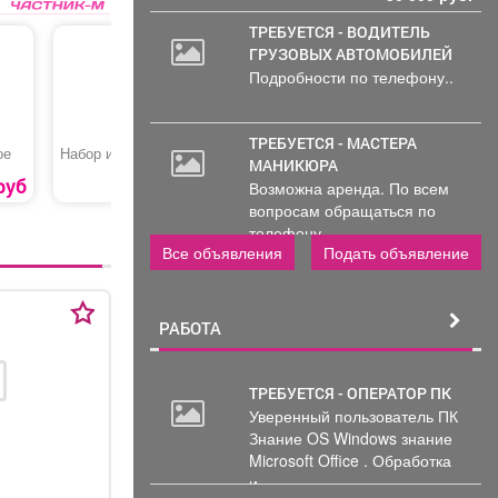
ТРЕБУЕТСЯ - ВОДИТЕЛЬ
ГРУЗОВЫХ АВТОМОБИЛЕЙ
Подробности по телефону..
ТРЕБУЕТСЯ - МАСТЕРА
ое
Набор из шаров №3
Гирос веган стандарт
Шашлык 
МАНИКЮРА
в пите
руб
1780 руб.
270 руб.
Возможна аренда. По всем
вопросам обращаться по
телефону..
Все объявления
Подать объявление
РАБОТА
ТРЕБУЕТСЯ - ОПЕРАТОР ПК
Уверенный пользователь ПК
Знание OS Windows знание
Microsoft Office . Обработка
и...