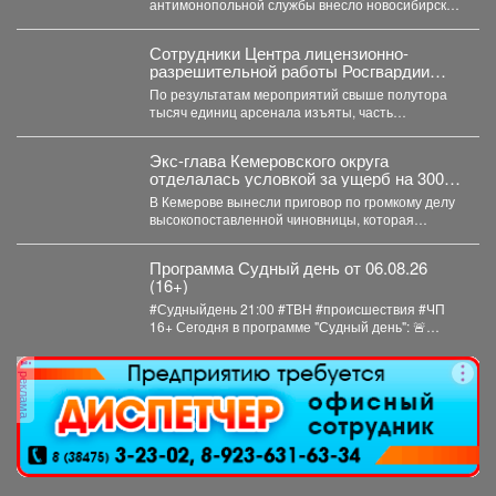
антимонопольной службы внесло новосибирскую
компанию ООО «Сибдорстрой» в реестр
недобросовестных поставщиков. Речь...
Сотрудники Центра лицензионно-
разрешительной работы Росгвардии
Кузбасса с начала года проверили
По результатам мероприятий свыше полутора
свыше пяти тысяч владельцев оружия.
тысяч единиц арсенала изъяты, часть
собственников привлечена к административной
ответственности.
Экс-глава Кемеровского округа
отделалась условкой за ущерб на 300
млн рублей
В Кемерове вынесли приговор по громкому делу
высокопоставленной чиновницы, которая
попалась на злоупотреблении властью. ...
Программа Судный день от 06.08.26
(16+)
#Судныйдень 21:00 #ТВН #происшествия #ЧП
16+ Сегодня в программе "Судный день": 🚨
Профилактическое...
реклама