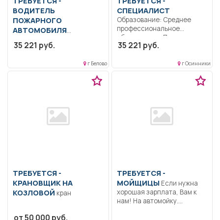
ТРЕБУЕТСЯ -
ТРЕБУЕТСЯ -
ВОДИТЕЛЬ
СПЕЦИАЛИСТ
ПОЖАРНОГО
Образование: Среднее
профессиональное
АВТОМОБИЛЯ
образование.. Пожарная
Образование: Среднее
35 221 руб.
35 221 руб.
безопасность, антитеррор,
профессиональное
охрана труда,...
образование.. В
г Белово
г Осинники
соответствии с
должностной
инструкцией,...
ТРЕБУЕТСЯ -
ТРЕБУЕТСЯ -
КРАНОВЩИК НА
МОЙЩИЦЫ
Если нужна
КОЗЛОВОЙ
хорошая зарплата, Вам к
кран
нам! На автомойку....
от 50 000 руб.