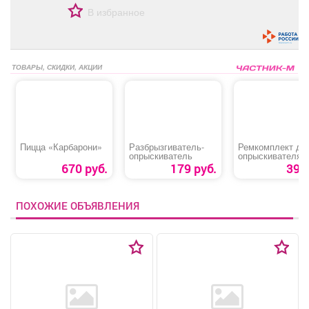
В избранное
ТОВАРЫ, СКИДКИ, АКЦИИ
Пицца «Карбарони»
Разбрызгиватель-
Ремкомплект дл
опрыскиватель
опрыскивателя
«ОП-220 №4»
670 руб.
179 руб.
39 р
ПОХОЖИЕ ОБЪЯВЛЕНИЯ