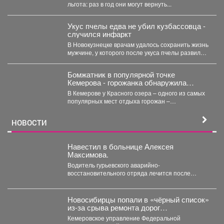
льгота: раз в год они могут вернуть...
Укус пчелы едва не убил кузбассовца -
случился инфаркт
В Новокузнецке врачам удалось сохранить жизнь
мужчине, у которого после укуса пчелы развился
тяжелейший инфаркт....
Бомжатник в популярной точке
Кемерова - горожанка обнаружила
жуткий объект на Красном озере
В Кемерове у Красного озера – одного из самых
популярных мест отдыха горожан –
обнаружили...
НОВОСТИ
Навестил в больнице Алексея
Максимова.
Водитель гурьевского аварийно-
восстановительного отряда лечится после
тяжелого ранения. Во время командировки в
Горловку он...
Новосибирцы попали в «чёрный список»
из‑за срыва ремонта дорог
Прокопьевска
Кемеровское управление Федеральной