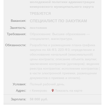
молодежной политики администрации
Афиша
Обучение
Проекты
кемеровского муниципального округа
ТРЕБУЕТСЯ
СПЕЦИАЛИСТ ПО ЗАКУПКАМ
Вакансия:
Занятость:
постоянно
Товары
Поздравления
Погода
Требования:
Образование: Высшее образование —
специалитет, магистратура.
Обязанности:
Разработка и размещение плана-графика
закупок по 44-ФЗ, 223-ФЗ; определение и
обоснование начальной (максимальной)
ТВ программа
Я - пенсионер
цены контракта; описание объекта закупки;
заключение контрактов (договоров); ведение
реестра контрактов; исполнение контрактов (
в части электронной приемки, размещении
документов о приемке и оплате).
Условия:
Полный рабочий день.
Адрес:
г Кемерово
Показать на карте
Зарплата:
58 000 руб.