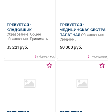
ТРЕБУЕТСЯ -
ТРЕБУЕТСЯ -
КЛАДОВЩИК
МЕДИЦИНСКАЯ СЕСТРА
Образование: Общее
ПАЛАТНАЯ
Образование:
образование.. Принимать на
Среднее
склад, взвешивать, хранить
профессиональное
35 221 руб.
50 000 руб.
и...
образование.. Подготовка к
работе. Организация
г Новокузнецк
г Новокузнецк
рабочего...