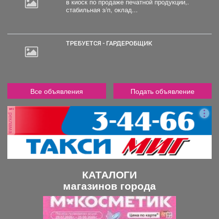
в киоск по продаже печатной продукции,.
стабильная з/п, оклад...
ТРЕБУЕТСЯ - ГАРДЕРОБЩИК
Все объявления
Подать объявление
реклама
КАТАЛОГИ
магазинов города
П
С
р
л