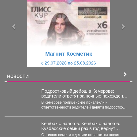
е
е
д
д
ы
у
д
ю
у
щ
щ
и
Магнит Косметик
и
й
c 29.07.2026 по 25.08.2026
й
НОВОСТИ
Подростковый дебош в Кемерове:
родители ответят за ночные похождения
детей
В Кемерове полицейские привлекли к
ответственности родителей девяти подростков.
В Кемерове полицейские выявили в...
Кешбэк с налогов. Кешбэк с налогов.
Кузбасские семьи раз в год вернут
часть уплаченных денег
С 1 июня семьям с детьми полагается новая