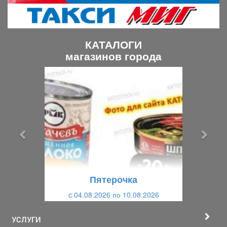
КАТАЛОГИ
магазинов города
П
С
р
л
е
е
д
д
ы
у
д
ю
у
щ
щ
и
Пятерочка
Чижик
и
й
c 04.08.2026 по 10.08.2026
c 06.08.202
й
УСЛУГИ