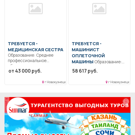
ТРЕБУЕТСЯ -
ТРЕБУЕТСЯ -
МЕДИЦИНСКАЯ СЕСТРА
МАШИНИСТ
Образование: Среднее
ОПЛЕТОЧНОЙ
профессиональное
МАШИНЫ
Образование:
образование..
Среднее
от 43 000 руб.
58 617 руб.
Осуществляет
профессиональное
качественный контроль за
образование.. Работа в
соблюдением...
г Новокузнецк
г Новокузнецк
производственном цехе;
осуществлять...
реклама