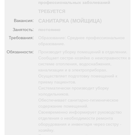
профессиональных заболеваний
Афиша
Обучение
Проекты
ТРЕБУЕТСЯ
САНИТАРКА (МОЙЩИЦА)
Вакансия:
Занятость:
постоянно
Требования:
Образование: Среднее профессиональное
Товары
Поздравления
Погода
образование.
Обязанности:
Производит уборку помещений в отделении.
Сообщает сестре-хозяйке о неисправностях в
системе отопления, водоснабжения,
канализации и в электроприборах.
ТВ программа
Я - пенсионер
Осуществляет подготовку помещений к
приему пациентов.
Систематически производит уборку
холодильников.
Обеспечивает санитарно-гигиеническое
содержание помещений.
Своевременно информирует руководство
отделения о необходимости ремонта
оборудования и инвентаря через сестру -
хозяйку.