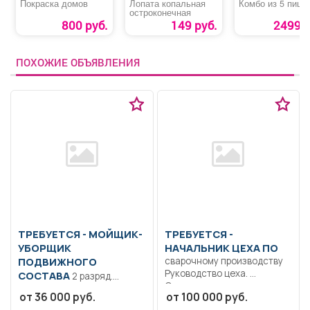
Покраска домов
Лопата копальная
Комбо из 5 пицц
остроконечная
800 руб.
149 руб.
2499 р
ПОХОЖИЕ ОБЪЯВЛЕНИЯ
ТРЕБУЕТСЯ - МОЙЩИК-
ТРЕБУЕТСЯ -
УБОРЩИК
НАЧАЛЬНИК ЦЕХА ПО
ПОДВИЖНОГО
сварочному производству
Руководство цеха.
СОСТАВА
2 разряд.
Организация
Образование: Общее
от 36 000 руб.
от 100 000 руб.
бесперебойной работы
образование.. Наружная