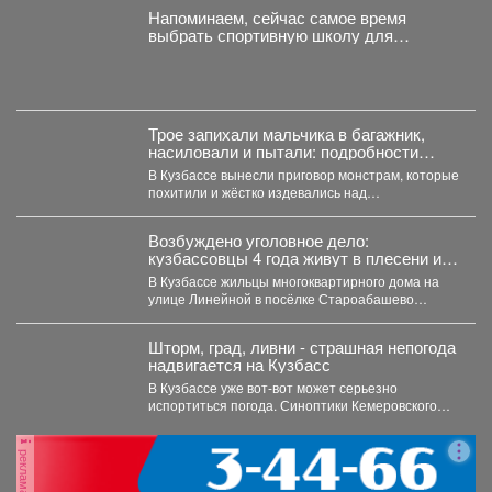
Напоминаем, сейчас самое время
выбрать спортивную школу для
ребёнка.
Трое запихали мальчика в багажник,
насиловали и пытали: подробности
жуткой истории из Кузбасса
В Кузбассе вынесли приговор монстрам, которые
похитили и жёстко издевались над
малолетниммальчиком. В Юрге...
Возбуждено уголовное дело:
кузбассовцы 4 года живут в плесени и
ждут помощи
В Кузбассе жильцы многоквартирного дома на
улице Линейной в посёлке Староабашево
Новокузнецкого округа больше года...
Шторм, град, ливни - страшная непогода
надвигается на Кузбасс
В Кузбассе уже вот-вот может серьезно
испортиться погода. Синоптики Кемеровского
гидрометцентра опубликовали прогноз погоды...
реклама