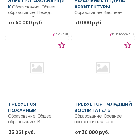
ЭЛЕКТРОГАЗОСВАРЩИ
НАЧАЛЬНИК ОТДЕЛА
К
АРХИТЕКТУРЫ
Образование: Общее
образование.. Перед
Образование: Высшее-
началом рабочего дня
специалитет,
от 50 000 руб.
70 000 руб.
(смены)
магистратура..
электрогазосварщик...
Осуществлять
г Мыски
г Новокузнецк
организационное
руководство отделом (7
человек);...
ТРЕБУЕТСЯ -
ТРЕБУЕТСЯ - МЛАДШИЙ
ПОЖАРНЫЙ
ВОСПИТАТЕЛЬ
Образование: Общее
Образование: Среднее
образование.. В
профессиональное..
соответствии с
Санитарное состояние
35 221 руб.
от 30 000 руб.
должностной инструкцией
группы, помощь
утвержденной...
воспитателю, смена...