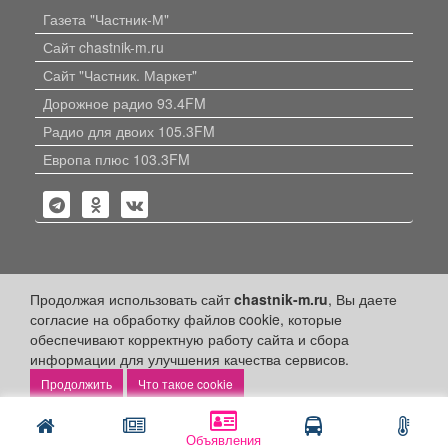
Газета "Частник-М"
Сайт chastnik-m.ru
Сайт "Частник. Маркет"
Дорожное радио 93.4FM
Радио для двоих 105.3FM
Европа плюс 103.3FM
Политика конфиденциальности
Продолжая использовать сайт
chastnik-m.ru
, Вы даете
согласие на обработку файлов cookie, которые
Публикации с пометкой «Реклама», «На правах рекламы»,
обеспечивают корректную работу сайта и сбора
«Партнёрский проект» оплачены рекламодателем.
информации для улучшения качества сервисов.
Редакция сайта не несет ответственности за достоверность
информации, содержащейся в рекламных материалах и
Что такое cookie
объявлениях.
+16
© 2006-2026
ООО "Частник-М"
Объявления