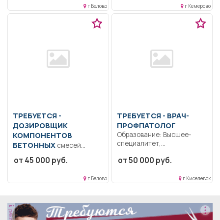
г Белово
г Кемерово
ТРЕБУЕТСЯ -
ТРЕБУЕТСЯ - ВРАЧ-
ДОЗИРОВЩИК
ПРОФПАТОЛОГ
КОМПОНЕНТОВ
Образование: Высшее-
специалитет,
БЕТОННЫХ
смесей
магистратура.
Образование: Среднее
от 45 000 руб.
от 50 000 руб.
Коммуникабельность.
профессиональное
Ответственность..
образование.
Выполнение должностных
г Белово
г Киселевск
Ответственность.. В
обязанностей согласно
соответствии с
должностной...
должностной инструкцией...
реклама