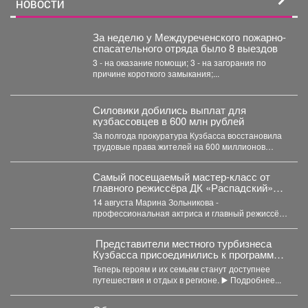
НОВОСТИ
За неделю у Междуреченского пожарно-
спасательного отряда было 8 выездов
3 - на оказание помощи; 3 - на загорания по
причине короткого замыкания;...
Силовики добились выплат для
кузбассовцев в 600 млн рублей
За полгода прокуратура Кузбасса восстановила
трудовые права жителей на 600 миллионов
рублей. В Кузбассе...
Самый посещаемый мастер‑класс от
главного режиссёра ДК «Распадский»
возвращается
14 августа Марина Зольникова -
профессиональная актриса и главный режиссёр
Дворца культуры - снова проведёт...
Представители местного турбизнеса
Кузбасса присоединились к программе
поддержки участников СВО и их
Теперь героям и их семьям станут доступнее
близкихне.
путешествия и отдых в регионе. ▶️ Подробнее...