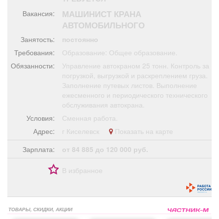
Афиша
Обучение
Проекты
МАШИНИСТ КРАНА
Вакансия:
АВТОМОБИЛЬНОГО
Занятость:
постоянно
Требования:
Образование: Общее образование.
Товары
Поздравления
Погода
Обязанности:
Управление автокраном 25 тонн. Контроль за
погрузкой, выгрузкой и раскреплением груза.
Заполнение путевых листов. Выполнение
ежесменного и периодического технического
обслуживания автокрана.
ТВ программа
Я - пенсионер
Условия:
Сменная работа.
Адрес:
г Киселевск
Показать на карте
Зарплата:
от 84 885 до 120 000 руб.
В избранное
ТОВАРЫ, СКИДКИ, АКЦИИ