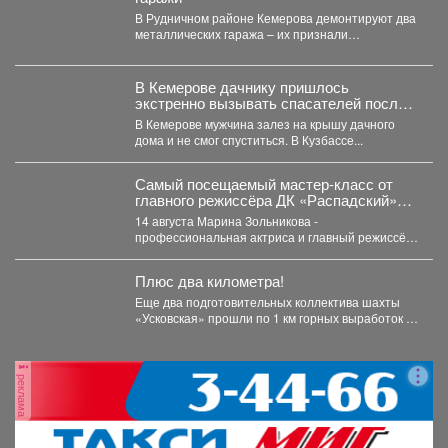
В Рудничном районе Кемерова демонтируют два
металлических гаража – их признали
незаконными. В Рудничном...
В Кемерове дачнику пришлось
экстренно вызывать спасателей после
работ на участке
В Кемерове мужчина залез на крышу дачного
дома и не смог спуститься. В Кузбассе...
Самый посещаемый мастер‑класс от
главного режиссёра ДК «Распадский»
возвращается
14 августа Марина Зольникова -
профессиональная актриса и главный режиссёр
Дворца культуры - снова проведёт...
Плюс два километра!
Еще два подготовительных коллектива шахты
«Усковская» прошли по 1 км горных выработок с
начала года....
реклама