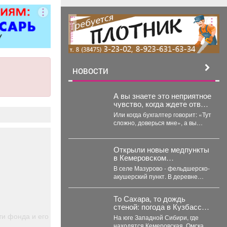
ер»).
реклама
НОВОСТИ
А вы знаете это неприятное
чувство, когда ждете ответ
из налоговой, как приговор?
Или когда бухгалтер говорит: «Тут
сложно, доверься мне», а вы
теряете контроль над деньгами?
...
Открыли новые медпункты
в Кемеровском
муниципальном округе.
В селе Мазурово - фельдшерско-
акушерский пункт. В деревне
Мозжуха - фельдшерский
здравпункт. В модульных...
То Сахара, то дождь
стеной: погода в Кузбассе
станет хуже и аномальнее
ти фонда и его
На юге Западной Сибири, где
– причина
находятся Кемеровская, Омская,