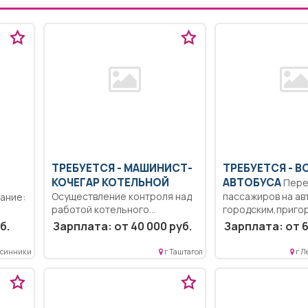
ТРЕБУЕТСЯ - МАШИНИСТ-
ТРЕБУЕТСЯ - 
КОЧЕГАР КОТЕЛЬНОЙ
АВТОБУСА
Перевозка
Осуществление контроля над
пассажиров на ав
работой котельного
городским,приго
оборудования; Обеспечение
междугородним ма
ей
б.
Зарплата: от 40 000 руб.
Зарплата: от 6
бесперебойной работы...
.
Осинники
г Таштагол
г Л