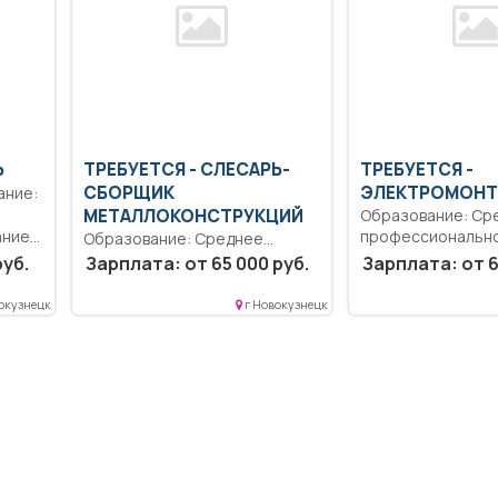
Ь
ТРЕБУЕТСЯ - СЛЕСАРЬ-
ТРЕБУЕТСЯ -
СБОРЩИК
ЭЛЕКТРОМОНТ
МЕТАЛЛОКОНСТРУКЦИЙ
Образование: Ср
ание
профессиональн
Образование: Среднее
му...
образование.. Ре
профессиональное
руб.
Зарплата: от 65 000 руб.
Зарплата: от 6
и эксплуатация
образование.. Работа в цехе
электрооборудова
по сборке...
окузнецк
г Новокузнецк