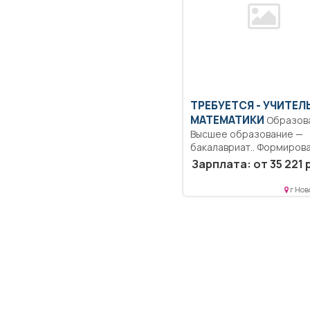
ТРЕБУЕТСЯ - УЧИТЕЛ
МАТЕМАТИКИ
Образование:
Высшее образование —
бакалавриат.. Формиров
способности к логическо
Зарплата: от 35 221 
г Нов