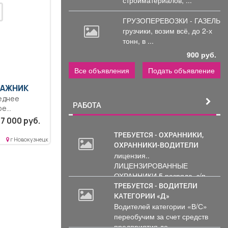
ГРУЗОПЕРЕВОЗКИ - ГАЗЕЛЬ
грузчики,
возим всё, до 2-х
тонн, в ...
900 руб.
Все объявления
Подать объявление
АЖНИК
еднее
РАБОТА
ое
монт, монтаж
7 000 руб.
ТРЕБУЕТСЯ - ОХРАННИКИ,
ния,...
г Новокузнецк
ОХРАННИКИ-ВОДИТЕЛИ
лицензия..
ЛИЦЕНЗИРОВАННЫЕ
ОХРАННИКИ 5 разряда, з/п
от 33000 руб. 6...
ТРЕБУЕТСЯ - ВОДИТЕЛИ
КАТЕГОРИИ «Д»
Водителей категории «В/С»
переобучим за счет средств
предприятия до...