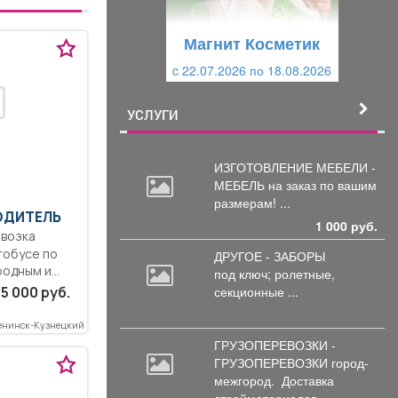
у
щ
щ
и
Магнит Косметик
Магнит Косметик
и
й
c 22.07.2026 по 18.08.2026
c 29.07.2026 по 25.08.2026
й
УСЛУГИ
ИЗГОТОВЛЕНИЕ МЕБЕЛИ -
МЕБЕЛЬ на
заказ по вашим
размерам! ...
ВОДИТЕЛЬ
1 000 руб.
тобусе по
ДРУГОЕ - ЗАБОРЫ
родным и
под
ключ; ролетные,
ршрутам....
секционные ...
5 000 руб.
енинск-Кузнецкий
ГРУЗОПЕРЕВОЗКИ -
ГРУЗОПЕРЕВОЗКИ город-
межгород.
Доставка
стройматериалов, ...