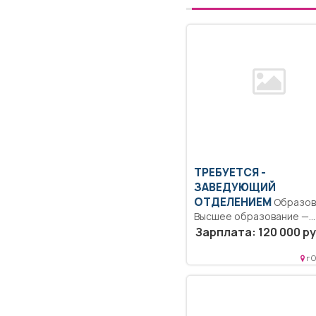
ТРЕБУЕТСЯ -
ЗАВЕДУЮЩИЙ
ОТДЕЛЕНИЕМ
Образование:
Высшее образование —
подготовка кадров высш
Зарплата: 120 000 ру
квалификации.. Согласно..
г 