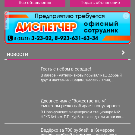
Все объявления
Подать объявление
реклама
НОВОСТИ
Гость с небом в сердце!
В лагере «Ратник» вновь побывал наш добрый
друг и наставник - Вадим Львович Ляпин,
представитель...
Древнее имя с "божественным"
смыслом резко набирает популярность
в Кузбассе: 11 малышей за месяц
В Новокузнецке в акушерском стационаре №2
НГКБ №1 им. Г.П. Курбатова подвели итоги июля.
...
Ведёрко за 700 рублей: в Кемерове
возник грибной ажиотаж – везут аж с