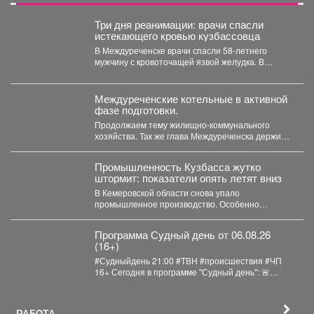
Три дня реанимации: врачи спасли
истекающего кровью кузбассовца
В Междуреченске врачи спасли 58-летнего
мужчину с кровоточащей язвой желудка. В
Междуреченской городской больнице...
Междуреченские котельные в активной
фазе подготовки.
Продолжаем тему жилищно-коммунального
хозяйства. Так же глава Междуреченска держит
на личном контроле ход ремонтных работ...
Промышленность Кузбасса жутко
штормит: показатели опять летят вниз
В Кемеровской области снова упало
промышленное производство. Особенно
болезненно – в нескольких сферах. С...
Программа Судный день от 06.08.26
(16+)
#Судныйдень 21:00 #ТВН #происшествия #ЧП
16+ Сегодня в программе "Судный день": 🚨
Профилактическое...
РАБОТА