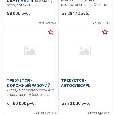
ДЕЖУРНЫЙ И
по ремонту
мусора, снега и др. Очистка
оборудования
дорог...
Образование: Среднее
58 000 руб.
от 29 172 руб.
профессиональное
образование.. Выполнение
г Киселевск
г Осинники
технического
обслуживания...
ТРЕБУЕТСЯ -
ТРЕБУЕТСЯ -
ДОРОЖНЫЙ РАБОЧИЙ
АВТОСЛЕСАРЬ
Укладка асфальтобетонных
слоев, монтаж бортового
камня, устройство
от 60 000 руб.
от 70 000 руб.
щебеночных слоёв...
г Новокузнецк
г Междуреченск