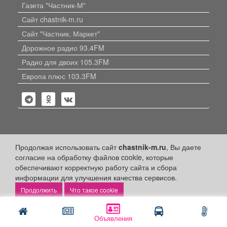
Газета "Частник-М"
Сайт chastnik-m.ru
Сайт "Частник. Маркет"
Дорожное радио 93.4FM
Радио для двоих 105.3FM
Европа плюс 103.3FM
Политика конфиденциальности
Продолжая использовать сайт
chastnik-m.ru
, Вы даете
согласие на обработку файлов cookie, которые
Публикации с пометкой «Реклама», «На правах рекламы»,
обеспечивают корректную работу сайта и сбора
«Партнёрский проект» оплачены рекламодателем.
информации для улучшения качества сервисов.
Редакция сайта не несет ответственности за достоверность
информации, содержащейся в рекламных материалах и
Что такое cookie
объявлениях.
+16
© 2006-2026
ООО "Частник-М"
Объявления