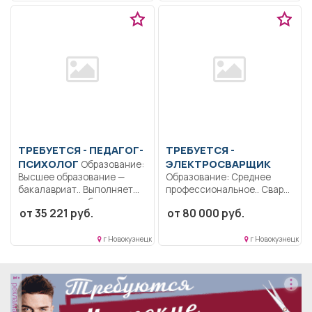
ТРЕБУЕТСЯ - ПЕДАГОГ-
ТРЕБУЕТСЯ -
ПСИХОЛОГ
ЭЛЕКТРОСВАРЩИК
Образование:
Высшее образование —
Образование: Среднее
бакалавриат.. Выполняет
профессиональное.. Сварка
должностные обязанности,
на полуавтоматических
от 35 221 руб.
от 80 000 руб.
направленные...
машинах строительных
металлоконструкций...
г Новокузнецк
г Новокузнецк
реклама