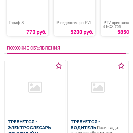
Тариф S
IP видеокaмepa RVI
IPTV приставка 
S BOX 705
770 руб.
5200 руб.
5850 р
ПОХОЖИЕ ОБЪЯВЛЕНИЯ
ТРЕБУЕТСЯ -
ТРЕБУЕТСЯ -
ЭЛЕКТРОСЛЕСАРЬ
ВОДИТЕЛЬ
Производит
вывоз негабаритного