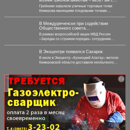
Алтая
Грибники завалили уличные торговые точки
Кемерова манящими плодовыми телами.
Корреспондент VSE42.Ru выяснил, где что есть...
В Междуреченске при содействии
Общественного совета
полицейские провели утреннюю зарядку
В рамках всероссийской акции МВД России
для детей из лагеря дневного
«Зарядка со стражем порядка» сотрудники
пребывания
полиции совместно с членом...
В Экоцентре появился Сахарок
В июле в Экоцентр «Кузнецкий Алатау» жители
Кемеровской области доставили необычного
гостя - крошечного косуленка,...
реклама