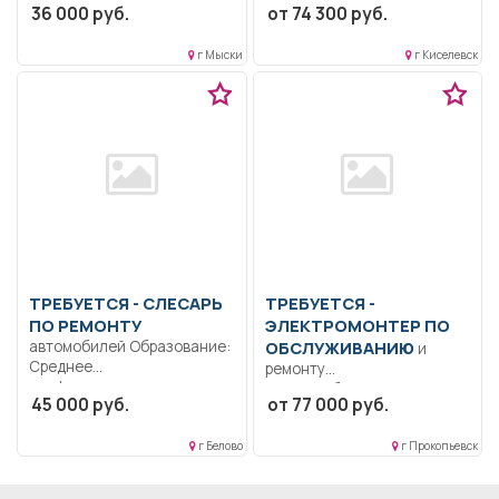
36 000 руб.
от 74 300 руб.
Дисциплинированность.
профессиональное
Ответственность..
вождение автомобиля,
Выполнение должностных
г Мыски
г Киселевск
максимально
обязанностей согласно
обеспечивающее
должностной...
сохранность...
ТРЕБУЕТСЯ - СЛЕСАРЬ
ТРЕБУЕТСЯ -
ПО РЕМОНТУ
ЭЛЕКТРОМОНТЕР ПО
автомобилей Образование:
ОБСЛУЖИВАНИЮ
и
Среднее
ремонту
профессиональное
электрооборудования
45 000 руб.
от 77 000 руб.
образование.. Ремонт
Образование: Среднее
грузового автотранспорта..
общее. Сменный график.
Полный рабочий...
г Белово
г Прокопьевск
Организована доставка
автобусами..