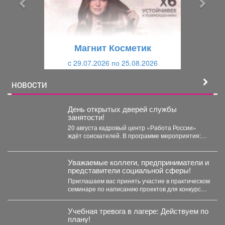
д
ю
у
щ
щ
и
Магнит Косметик
и
й
c 29.07.2026 по 25.08.2026
й
НОВОСТИ
День открытых дверей службы
занятости!
20 августа кадровый центр «Работа России»
ждёт соискателей. В программе мероприятия:
ярмарка вакансий, индивидуальные...
Уважаемые коллеги, предприниматели и
представители социальной сферы!
Приглашаем вас принять участие в практическом
семинаре по написанию проектов для конкурсов
«Росмолодежь.Гранты». Это уникальная...
Учебная тревога в лагере: Действуем по
плану!