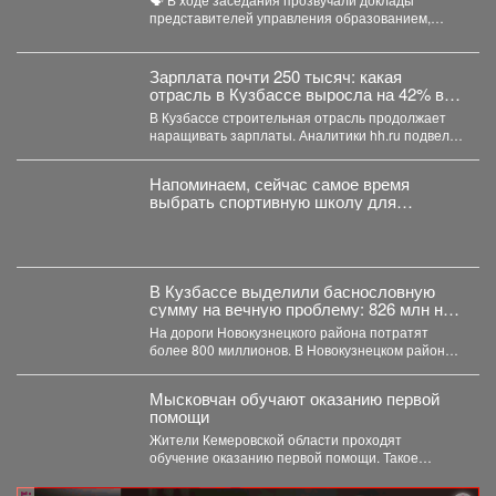
пожарной безопасности
представителей управления образованием,
сотрудников МЧС и мысковского Водоканала. ...
Зарплата почти 250 тысяч: какая
отрасль в Кузбассе выросла на 42% в
доходе
В Кузбассе строительная отрасль продолжает
наращивать зарплаты. Аналитики hh.ru подвели
итоги первых семи месяцев...
Напоминаем, сейчас самое время
выбрать спортивную школу для
ребёнка.
В Кузбассе выделили баснословную
сумму на вечную проблему: 826 млн на
ремонт
На дороги Новокузнецкого района потратят
более 800 миллионов. В Новокузнецком районе в
ближайшие два...
Мысковчан обучают оказанию первой
помощи
Жители Кемеровской области проходят
обучение оказанию первой помощи. Такое
поручение дал губернатор Илья Середюк. ...