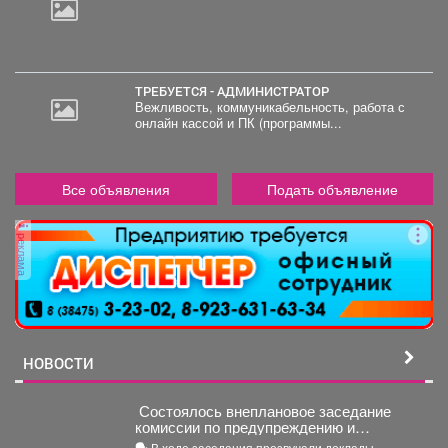
ТРЕБУЕТСЯ - АДМИНИСТРАТОР
Вежливость, коммуникабельность, работа с
онлайн кассой и ПК (программы...
Все объявления
Подать объявление
реклама
НОВОСТИ
Состоялось внеплановое заседание
комиссии по предупреждению и
ликвидации чрезвычайных ситуаций и
🗣️ В ходе заседания прозвучали доклады