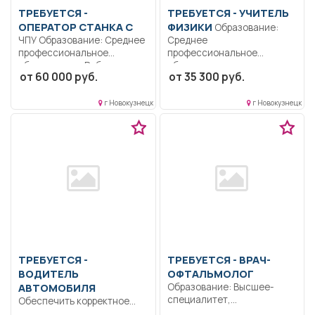
ТРЕБУЕТСЯ -
ТРЕБУЕТСЯ - УЧИТЕЛЬ
ОПЕРАТОР СТАНКА С
ФИЗИКИ
Образование:
ЧПУ Образование: Среднее
Среднее
профессиональное
профессиональное
образование.. Работа на
образование..
от 60 000 руб.
от 35 300 руб.
заводе в цехе.....
Осуществлять обучение
школьников, проведение
контрольных,...
г Новокузнецк
г Новокузнецк
ТРЕБУЕТСЯ -
ТРЕБУЕТСЯ - ВРАЧ-
ВОДИТЕЛЬ
ОФТАЛЬМОЛОГ
АВТОМОБИЛЯ
Образование: Высшее-
специалитет,
Обеспечить корректное
магистратура.
плавное