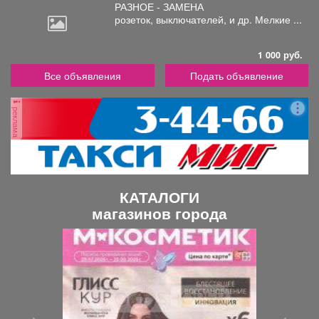
РАЗНОЕ - ЗАМЕНА
розеток,
выключателей, и др. Мелкие ...
1 000 руб.
Все объявления
Подать объявление
реклама
КАТАЛОГИ
магазинов города
П
С
р
л
е
е
д
д
ы
у