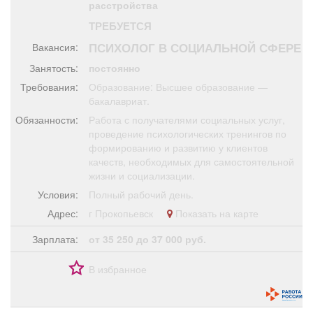
расстройства
Афиша
Обучение
Проекты
ТРЕБУЕТСЯ
ПСИХОЛОГ В СОЦИАЛЬНОЙ СФЕРЕ
Вакансия:
Занятость:
постоянно
Требования:
Образование: Высшее образование —
Товары
Поздравления
Погода
бакалавриат.
Обязанности:
Работа с получателями социальных услуг,
проведение психологических тренингов по
формированию и развитию у клиентов
качеств, необходимых для самостоятельной
ТВ программа
Я - пенсионер
жизни и социализации.
Условия:
Полный рабочий день.
Адрес:
г Прокопьевск
Показать на карте
Зарплата:
от 35 250 до 37 000 руб.
В избранное