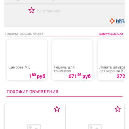
В избранное
ТОВАРЫ, СКИДКИ, АКЦИИ
Саморез МК
Ремень для
Лопата штыкова
триммера
без черенка К2
60
46
1
руб
671
руб
272 р
ПОХОЖИЕ ОБЪЯВЛЕНИЯ