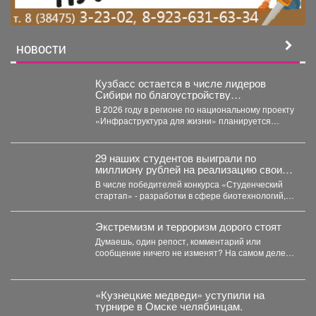
НОВОСТИ
Кузбасс остается в числе лидеров
Сибири по благоустройству
общественных пространств.
В 2026 году в регионе по национальному проекту
«Инфраструктура для жизни» планируется
обновить 115 общественных...
29 наших студентов выиграли по
миллиону рублей на реализацию своих
проектов.
В числе победителей конкурса «Студенческий
стартап» - разработки в сфере биотехнологий,
медицины, цифровых технологий, новых...
Экстремизм и терроризм дорого стоят
Думаешь, один репост, комментарий или
сообщение ничего не изменят? На самом деле у
каждого противоправного...
«Кузнецкие медведи» уступили на
турнире в Омске челябинцам.