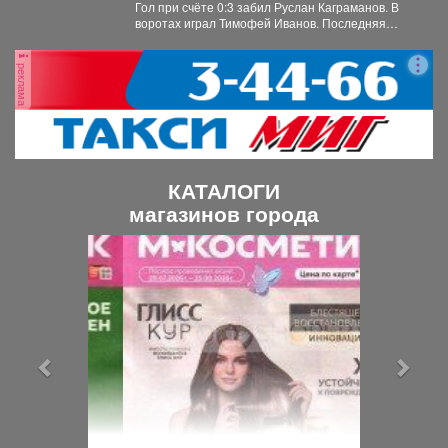
Гол при счёте 0:3 забил Руслан Каграманов. В
воротах играл Тимофей Иванов. Последняя
шайба была...
реклама
КАТАЛОГИ
магазинов города
П
С
р
л
е
е
д
д
ы
у
д
ю
у
щ
щ
и