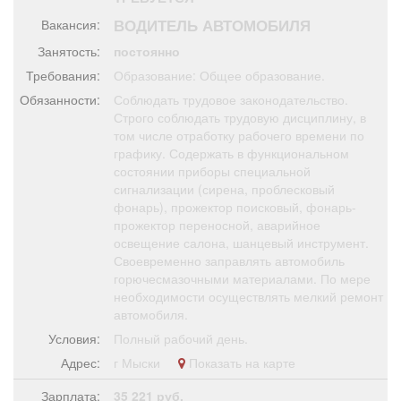
Афиша
Обучение
Проекты
ВОДИТЕЛЬ АВТОМОБИЛЯ
Вакансия:
Занятость:
постоянно
Требования:
Образование: Общее образование.
Обязанности:
Соблюдать трудовое законодательство.
Товары
Поздравления
Погода
Строго соблюдать трудовую дисциплину, в
том числе отработку рабочего времени по
графику. Содержать в функциональном
состоянии приборы специальной
сигнализации (сирена, проблесковый
фонарь), прожектор поисковый, фонарь-
ТВ программа
Я - пенсионер
прожектор переносной, аварийное
освещение салона, шанцевый инструмент.
Своевременно заправлять автомобиль
горючесмазочными материалами. По мере
необходимости осуществлять мелкий ремонт
автомобиля.
Условия:
Полный рабочий день.
Адрес:
г Мыски
Показать на карте
Зарплата:
35 221 руб.