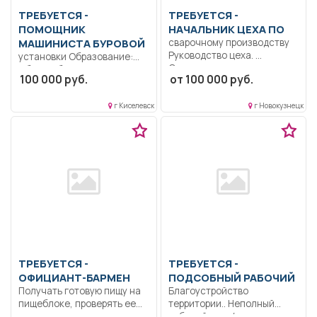
ТРЕБУЕТСЯ -
ТРЕБУЕТСЯ -
ПОМОЩНИК
НАЧАЛЬНИК ЦЕХА ПО
МАШИНИСТА БУРОВОЙ
сварочному производству
Руководство цеха.
установки Образование:
Организация
Общее образование..
100 000 руб.
от 100 000 руб.
бесперебойной работы
Выявление и устранение
цеха. Организация
неисправностей в работе...
производства...
г Киселевск
г Новокузнецк
ТРЕБУЕТСЯ -
ТРЕБУЕТСЯ -
ОФИЦИАНТ-БАРМЕН
ПОДСОБНЫЙ РАБОЧИЙ
Получать готовую пищу на
Благоустройство
пищеблоке, проверять ее
территории.. Неполный
по весу...
рабочий день/неполная