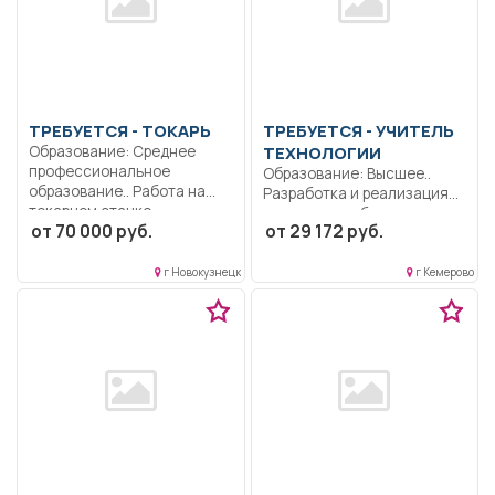
ТРЕБУЕТСЯ - ТОКАРЬ
ТРЕБУЕТСЯ - УЧИТЕЛЬ
Образование: Среднее
ТЕХНОЛОГИИ
профессиональное
Образование: Высшее..
образование.. Работа на
Разработка и реализация
токарном станке..
программ учебных
от 70 000 руб.
от 29 172 руб.
Сменная...
дисциплин в...
г Новокузнецк
г Кемерово