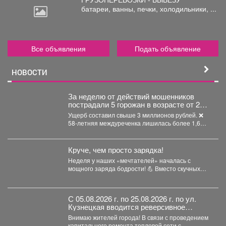
батареи,
ванны, печки, холодильники, ...
Все объявления
Подать объявление
НОВОСТИ
За неделю от действий мошенников
пострадали 5 горожан в возрасте от 24
до 58 лет.
Ущерб составил свыше 3 миллионов рублей. ❌
58-летняя междуреченка лишилась более 1,6
млн рублей,...
Круче, чем просто зарядка!
Неделя у наших «мечтателей» началась с
мощного заряда бодрости! 💪 Вместо скучных
уроков - спортивная...
С 05.08.2026 г. по 25.08.2026 г. по ул.
Кузнецкая вводится реверсивное
движения для автотранспорта
Внимаю жителей города! В связи с проведением
капитального ремонта тепловой сети с