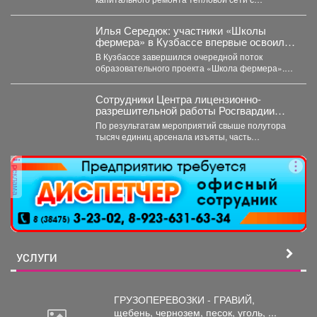
05.08.2026 г....
Илья Середюк: участники «Школы
фермера» в Кузбассе впервые освоили
работу с агродронами
В Кузбассе завершился очередной поток
образовательного проекта «Школа фермера».
Обучение проходило три месяца, в этом...
Сотрудники Центра лицензионно-
разрешительной работы Росгвардии
Кузбасса с начала года проверили
По результатам мероприятий свыше полутора
свыше пяти тысяч владельцев оружия.
тысяч единиц арсенала изъяты, часть
собственников привлечена к административной
ответственности.
реклама
УСЛУГИ
ГРУЗОПЕРЕВОЗКИ - ГРАВИЙ,
щебень,
чернозем, песок, уголь, ...