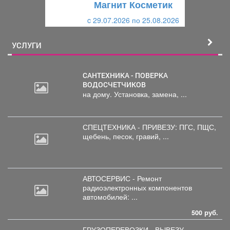
Магнит Косметик
и
й
c 29.07.2026 по 25.08.2026
й
УСЛУГИ
САНТЕХНИКА - ПОВЕРКА
ВОДОСЧЕТЧИКОВ
на дому. Установка, замена, ...
СПЕЦТЕХНИКА - ПРИВЕЗУ: ПГС,
ПЩС,
щебень, песок, гравий, ...
АВТОСЕРВИС - Ремонт
радиоэлектронных
компонентов
автомобилей: ...
500 руб.
ГРУЗОПЕРЕВОЗКИ - ВЫВЕЗУ