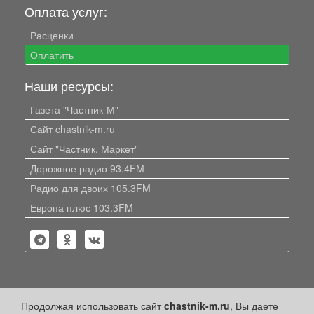
Оплата услуг:
Расценки
Оплатить
Наши ресурсы:
Газета "Частник-М"
Сайт chastnik-m.ru
Сайт "Частник. Маркет"
Дорожное радио 93.4FM
Радио для двоих 105.3FM
Европа плюс 103.3FM
Политика конфиденциальности
Продолжая использовать сайт
chastnik-m.ru
, Вы даете