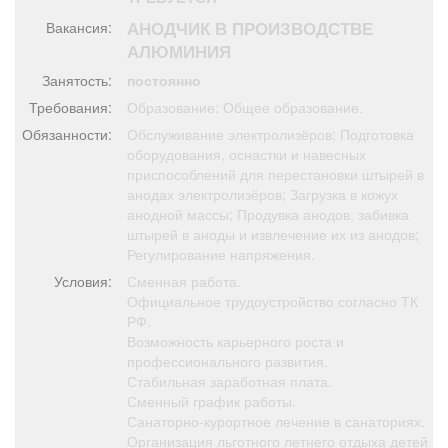
Афиша
Обучение
Проекты
АНОДЧИК В ПРОИЗВОДСТВЕ
Вакансия:
АЛЮМИНИЯ
Занятость:
постоянно
Требования:
Образование: Общее образование.
Товары
Поздравления
Погода
Обязанности:
Обслуживание электролизёров; Подготовка
оборудования, оснастки и навесных
приспособлений для перестановки штырей в
анодах электролизёров; Загрузка в кожух
анодной массы; Продувка анодов, забивка
штырей в аноды и извлечение их из анодов;
ТВ программа
Я - пенсионер
Регулирование напряжения.
Условия:
Сменная работа.
Официальное трудоустройство согласно ТК
РФ.
Возможность карьерного роста и
профессионального развития.
Стабильная заработная плата.
Сменный график работы.
Санаторно-курортное лечение в санаториях.
Организация льготного летнего отдыха детей