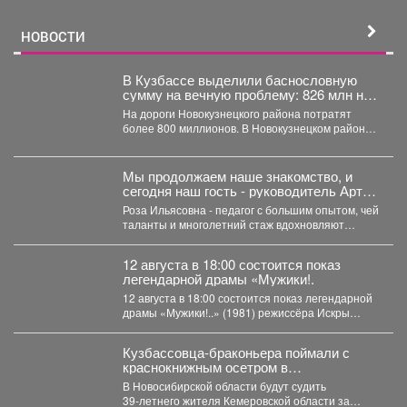
НОВОСТИ
В Кузбассе выделили баснословную
сумму на вечную проблему: 826 млн на
ремонт
На дороги Новокузнецкого района потратят
более 800 миллионов. В Новокузнецком районе в
ближайшие два...
Мы продолжаем наше знакомство, и
сегодня наш гость - руководитель Арт-
студии «Просто интересно» - Некрасова
Роза Ильясовна - педагог с большим опытом, чей
Роза Ильясовна.
таланты и многолетний стаж вдохновляют
участников на...
12 августа в 18:00 состоится показ
легендарной драмы «Мужики!.
12 августа в 18:00 состоится показ легендарной
драмы «Мужики!..» (1981) режиссёра Искры
Бабич. Фильм,...
Кузбассовца-браконьера поймали с
краснокнижным осетром в
Новосибирске
В Новосибирской области будут судить
39‑летнего жителя Кемеровской области за