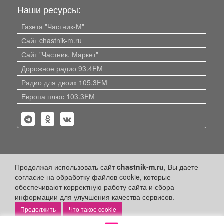
Наши ресурсы:
Газета "Частник-М"
Сайт chastnik-m.ru
Сайт "Частник. Маркет"
Дорожное радио 93.4FM
Радио для двоих 105.3FM
Европа плюс 103.3FM
Политика конфиденциальности
Продолжая использовать сайт
chastnik-m.ru
, Вы даете
согласие на обработку файлов cookie, которые
Публикации с пометкой «Реклама», «На правах рекламы»,
обеспечивают корректную работу сайта и сбора
«Партнёрский проект» оплачены рекламодателем.
Редакция сайта не несет ответственности за достоверность
информации для улучшения качества сервисов.
информации, содержащейся в рекламных материалах и
Что такое cookie
объявлениях.