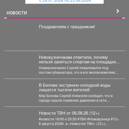
c 29.07.2026 по 25.08.2026
й
НОВОСТИ
Поздравляем с праздником!
Новокузнечанам ответили, почему
нельзя заняться спортом на площадке
лицея
Новокузнечанин Сергей пожаловался под
постом губернатора, что в его жилом комплексе
«Новый город» нет оборудованных...
В Белове экстренно холодной воды
лишатся тысячи жителей
Мэр Белова Сергей Алексеев сообщил, что в
городе нашли снижение давления в сети
магистрального водопровода...
Новости ТВН от 06.08.26 (12+)
#новости 18:00 и 20:30 #ТВН #Новокузнецк #12+
6 августа 2026г. в «Новостях ТВН» (12+):...