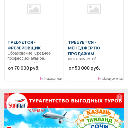
ТРЕБУЕТСЯ -
ТРЕБУЕТСЯ -
ФРЕЗЕРОВЩИК
МЕНЕДЖЕР ПО
Образование: Среднее
ПРОДАЖАМ
профессиональное
автозапчастей
образование.. Умение
от 70 000 руб.
от 50 000 руб.
работать на
фрезеровочном станке.....
г Новокузнецк
г Междуреченск
реклама