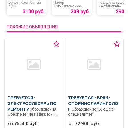
Букет «Солнечный
Набор
Говядина тушен
луч»
«Любительский»
«Алтайская»
(спинка)
3100 руб.
209 руб.
290 р
ПОХОЖИЕ ОБЪЯВЛЕНИЯ
ТРЕБУЕТСЯ -
ТРЕБУЕТСЯ - ВРАЧ-
ЭЛЕКТРОСЛЕСАРЬ ПО
ОТОРИНОЛАРИНГОЛО
РЕМОНТУ
Г
оборудования
Образование: Высшее-
Обеспечение надежной и
специалитет,
безаварийной работы
магистратура.
от 75 500 руб.
от 72 900 руб.
обслуживаемого
Дисциплинированность.