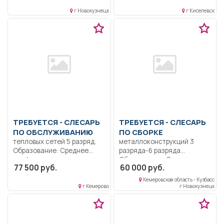
оборудования. Соблюдение
Ответственность.
г Новокузнецк
г Киселевск
графика...
Коммуникабельность..
Выполнение должностных
обязанностей согласно...
ТРЕБУЕТСЯ - СЛЕСАРЬ
ТРЕБУЕТСЯ - СЛЕСАРЬ
ПО ОБСЛУЖИВАНИЮ
ПО СБОРКЕ
тепловых сетей 5 разряд.
металлоконструкций 3
Образование: Среднее
разряда-6 разряда
профессиональное
Образование: Среднее
77 500 руб.
60 000 руб.
образование..
профессиональное
Обслуживание
Квалификация:
Кемеровская область - Кузбасс
оборудования тепловых...
Ответственность.
г Кемерово
г Новокузнецк
Должностные
обязанности...