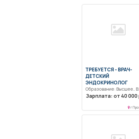
ТРЕБУЕТСЯ - ВРАЧ-
ДЕТСКИЙ
ЭНДОКРИНОЛОГ
Образование: Высшее.. В
соответствии с должнос
Зарплата: от 40 000 
инструкцией, утвержденно
г Про