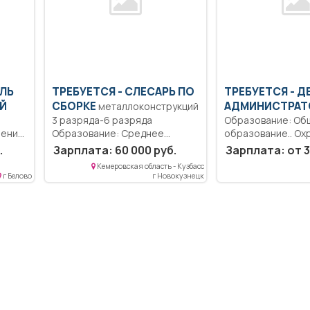
ЕЛЬ
ТРЕБУЕТСЯ - СЛЕСАРЬ ПО
ТРЕБУЕТСЯ - 
Й
СБОРКЕ
АДМИНИСТРАТ
металлоконструкций
3 разряда-6 разряда
Образование: Об
рение
Образование: Среднее
образование.. Ох
профессиональное
в торговом центре
.
Зарплата: 60 000 руб.
Зарплата: от 3
Квалификация:
Кемеровская область - Кузбасс
ель
Ответственность.
г Белово
г Новокузнецк
Должностные обязанности...