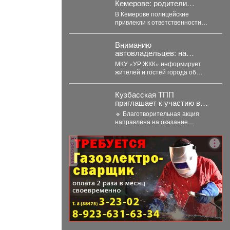
Кемерове: родители
ответят за ночные
В Кемерове полицейские
похождения детей
привлекли к ответственности
родителей девяти подростков. В
Кемерове полицейские выявили
Вниманию
в...
автовладельцев: на
внутриквартальных
МКУ «УР ЖКК» информирует
территориях
жителей и гостей города об
Междуреченского
изменении схемы организации
муниципального округа
дорожного движения на...
вводятся ограничения
Кузбасская ТПП
стоянки.
приглашает к участию в
акции «Помоги собраться в
🔹 Благотворительная акция
школу»
направлена на оказание
адресной помощи в подготовке к
новому учебному году
реклама
первоклассников...