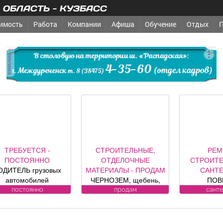
ОБЛАСТЬ - КУЗБАСС
имость
Работа
Компании
Афиша
Обучение
Отдых
реклама
ТРЕБУЕТСЯ -
СТРОИТЕЛЬНЫЕ,
РЕМ
ПОСТОЯННО
ОТДЕЛОЧНЫЕ
СТРОИТЕ
ОДИТЕЛЬ грузовых
МАТЕРИАЛЫ - ПРОДАМ
САНТ
автомобилей
ЧЕРНОЗЕМ, щебень,
ПОВ
Требования к
песок, уголь, торф,
ВОДОСЧЕ
постоянно
продам
сант
андидату: Условия:
гравий, шлак, отсыпка и
дому. У
Подробности по
другие под заказ,
замена, р
телефону.
возможна доставка.
ул. Луки