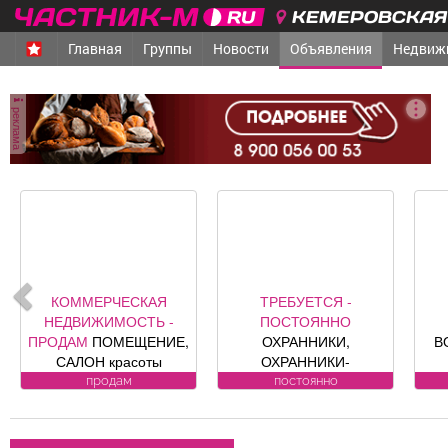
КЕМЕРОВСКАЯ 
Главная
Группы
Новости
Объявления
Недвиж
реклама
КОММЕРЧЕСКАЯ
ТРЕБУЕТСЯ -
НЕДВИЖИМОСТЬ -
ПОСТОЯННО
ПРОДАМ
ПОМЕЩЕНИЕ,
ОХРАННИКИ,
В
САЛОН красоты
ОХРАННИКИ-
«Оазис», площадь 88, 8
ВОДИТЕЛИ Требования
продам
постоянно
кв. м, по адресу ул.
к кандидату: лицензия.
к
Юдина, 1, хороший
Условия:
ремонт, полностью с
ЛИЦЕНЗИРОВАННЫЕ