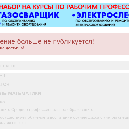
Вывоз мусора.
ение больше не публикуется!
не доступна!
остоянно
№ 1
ЕТСЯ
ЛЬ МАТЕМАТИКИ
нно
ание: Среднее профессиональное образование.
 осуществляет обучение и воспитание обучающихся с учетом спец
ний ФГОС ОО.