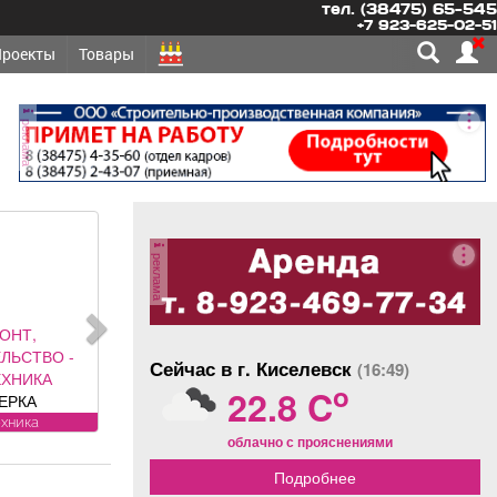
тел. (38475) 65-545
+7 923-625-02-51
Проекты
Товары
реклама
реклама
ОНТ,
ЛЬСТВО -
Сейчас в г. Киселевск
(16:49)
ЕХНИКА
o
22.8 C
ЕРКА
ТЧИКОВ на
ехника
облачно с прояснениями
становка,
егистрация.
Подробнее
янова, 5.