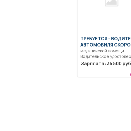
ТРЕБУЕТСЯ - ВОДИТ
АВТОМОБИЛЯ СКОРО
медицинской помощи
Водительское удостове
кат. B, D.
Зарплата: 35 500 руб
Дисциплинированность,
ответственность.. Водит
автомобиля...