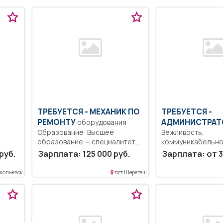
ТРЕБУЕТСЯ - МЕХАНИК ПО
ТРЕБУЕТСЯ -
РЕМОНТУ
АДМИНИСТРАТ
оборудования
Образование: Высшее
Вежливость,
образование — специалитет,
коммуникабельно
магистратура.. Обеспечивает
с онлайн кассой и
тной
руб.
Зарплата: 125 000 руб.
Зарплата: от 3
работу всех...
(программы...
й в...
копьевск
пгт Шерегеш