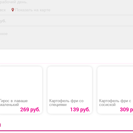
рабочий день.
левск
Показать на карте
уб.
нное
Гирос в лаваше
Картофель фри со
Картофель фри с
маленький
специями
сосиской
269 руб.
139 руб.
309 р
Я