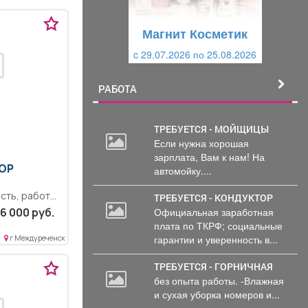
у
щ
щ
и
Магнит Косметик
и
й
c 29.07.2026 по 25.08.2026
й
РАБОТА
ТРЕБУЕТСЯ - МОЙЩИЦЫ
Если нужна хорошая
зарплата, Вам к нам! На
ОР
автомойку....
сть, работа
ТРЕБУЕТСЯ - КОНДУКТОР
 ПК
Официальная заработная
6 000 руб.
плата по ТКРФ; социальные
гарантии и уверенность в...
г Междуреченск
ТРЕБУЕТСЯ - ГОРНИЧНАЯ
без опыта работы. -Влажная
и сухая уборка номеров и...