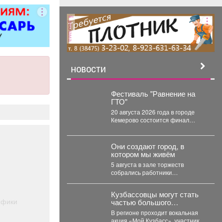
реклама
НОВОСТИ
Фестиваль "Равнение на
ГТО"
20 августа 2026 года в городе
Кемерово состоится финал
Проекта Профилактический
физкультурно-патриотический
фестиваль «Равнение на...
Они создают город, в
котором мы живём
5 августа в зале торжеств
собрались работники
строительной отрасли -
инженеры, архитекторы,
Кузбассовцы могут стать
проектировщики, руководители
ифики
частью большого
и...
праздничного проекта ко
В регионе проходит вокальная
Дню шахтера.
акция «Мой Кузбасс», участники