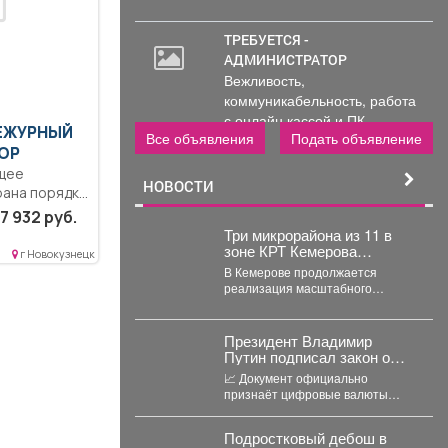
ТРЕБУЕТСЯ -
АДМИНИСТРАТОР
Вежливость,
коммуникабельность, работа
с онлайн кассой и ПК
ДЕЖУРНЫЙ
Все объявления
Подать объявление
(программы...
ОР
щее
НОВОСТИ
рана порядка
.. Сменная...
7 932 руб.
Три микрорайона из 11 в
зоне КРТ Кемерова
г Новокузнецк
остаются без
В Кемерове продолжается
застройщиков
реализация масштабного
проекта комплексного развития
территорий. Первый дом скоро
будет сдан, но...
Президент Владимир
Путин подписал закон о
легализации криптовалют в
📈 Документ официально
России.
признаёт цифровые валюты
имуществом, устанавливает
правила их оборота и
Подростковый дебош в
гарантирует судебную защиту...