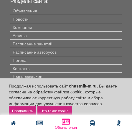
Разделы сайта:
Объявления
Новости
Компании
Афиша
Расписание занятий
Расписание автобусов
Погода
Контакты
Наши вакансии
Продолжая использовать сайт
chastnik-m.ru
, Вы даете
Быстрые ссылки:
согласие на обработку файлов cookie, которые
обеспечивают корректную работу сайта и сбора
Установить приложение
информации для улучшения качества сервисов.
Что такое cookie
Личный кабинет
Подать объявление
Объявления
Подать объявление в газету