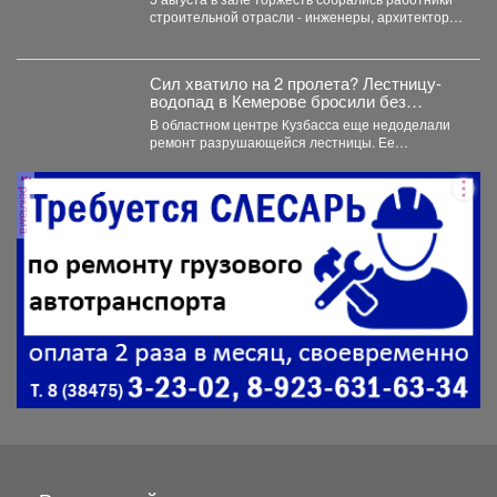
строительной отрасли - инженеры, архитекторы,
проектировщики, руководители и...
Сил хватило на 2 пролета? Лестницу-
водопад в Кемерове бросили без
ремонта
В областном центре Кузбасса еще недоделали
ремонт разрушающейся лестницы. Ее
состояние беспокоит местных жителей. ...
реклама