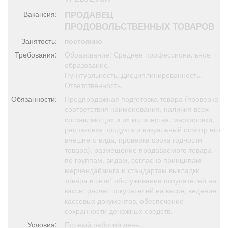
Афиша
Обучение
Проекты
ПРОДАВЕЦ
Вакансия:
ПРОДОВОЛЬСТВЕННЫХ ТОВАРОВ
Занятость:
постоянно
Требования:
Образование: Среднее профессиональное
Товары
Поздравления
Погода
образование.
Пунктуальность. Дисциплинированность.
Ответственность.
Обязанности:
Предпродажная подготовка товара (проверка
соответствия наименования, наличия всех
составляющих и их количества, маркировки,
ТВ программа
Я - пенсионер
распаковка продукта и визуальный осмотр его
внешнего вида, проверка срока годности
товара); размещение продаваемого товара
по группам, видам, согласно принципам
мерчендайзинга и стандартам выкладки
товара в сети; обслуживание покупателей на
кассе: расчет покупателей на кассе, ведение
кассовых документов, обеспечение
сохранности денежных средств.
Условия:
Полный рабочий день.