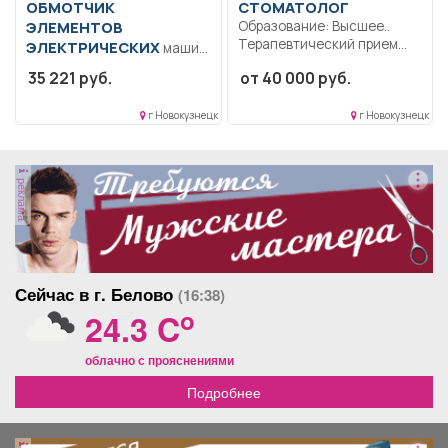
ОБМОТЧИК
СТОМАТОЛОГ
ЭЛЕМЕНТОВ
Образование: Высшее..
Терапевтический прием
ЭЛЕКТРИЧЕСКИХ
машин
пациентов со
Образование: Среднее
35 221 руб.
от 40 000 руб.
стоматологическими
профессиональное
заболеваниями, лечение,...
образование.. Обмотка
г Новокузнецк
г Новокузнецк
элементов электрических
машин средней...
реклама
Сейчас в г. Белово
(16:38)
o
24.3 C
облачно с прояснениями
Подробнее