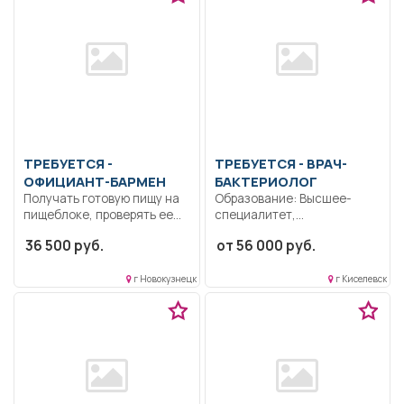
ТРЕБУЕТСЯ -
ТРЕБУЕТСЯ - ВРАЧ-
ОФИЦИАНТ-БАРМЕН
БАКТЕРИОЛОГ
Получать готовую пищу на
Образование: Высшее-
пищеблоке, проверять ее
специалитет,
по весу...
магистратура.
36 500 руб.
от 56 000 руб.
Ответственность.
Дисциплинированность.
Коммуникабельность..
г Новокузнецк
г Киселевск
Выполнение должностных
обязанностей согласно...