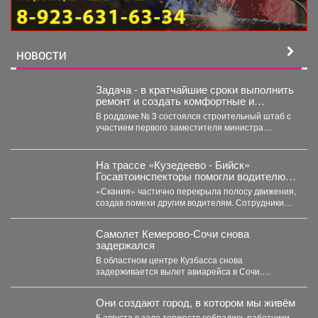
НОВОСТИ
Задача - в кратчайшие сроки выполнить
ремонт и создать комфортные и
безопасные условия для будущих мам
В роддоме № 3 состоялся строительный штаб с
и новорождённых.
участием первого заместителя министра
здравоохранения Кузбасса, руководства...
На трассе «Кузедеево - Бийск»
Госавтоинспекторы помогли водителю
застрявшего в кювете грузовика.
«Скания» частично перекрыла полосу движения,
создав помехи другим водителям. Сотрудники
ГИБДД организовали на месте реверсивное...
Самолет Кемерово-Сочи снова
задержался
В областном центре Кузбасса снова
задерживается вылет авиарейса в Сочи.
Сегодня, 7 августа, задерживается...
Они создают город, в котором мы живём
5 августа в зале торжеств собрались работники