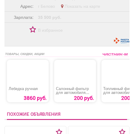
Адрес:
г Белово
Показать на карте
Зарплата:
35 500 руб.
В избранное
ТОВАРЫ, СКИДКИ, АКЦИИ
Лебедка ручная
Салонный фильтр
Топливный филь
для автомобиля
для автомобиля
«Hyundai Solaris»
«Chevrolet Lacett
3860 руб.
200 руб.
200 р
ПОХОЖИЕ ОБЪЯВЛЕНИЯ