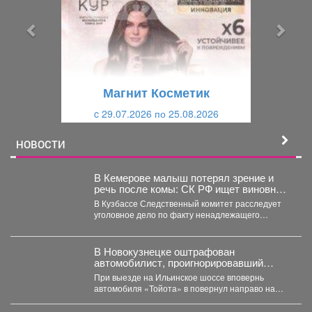
д
д
ы
у
д
ю
у
щ
щ
и
Магнит Косметик
и
й
c 29.07.2026 по 25.08.2026
й
НОВОСТИ
В Кемерове малыш потерял зрение и
речь после комы: СК РФ ищет виновных
в искалеченном детстве
В Кузбассе Следственный комитет расследует
уголовное дело по факту ненадлежащего
оказания медицинской помощи двухлетнему
мальчику....
В Новокузнецке оштрафован
автомобилист, проигнорировавший
запрещающий сигнал светофора
При выезде на Ильинское шоссе вповернь
автомобиля «Тойота» в повернул направо на
красный свет. Сотрудники...