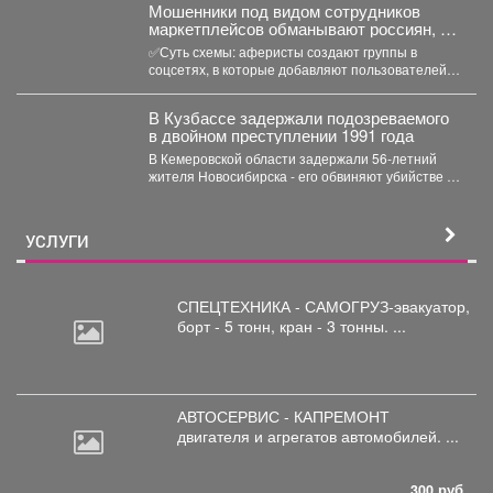
Мошенники под видом сотрудников
маркетплейсов обманывают россиян, у
которых скоро день рождения.
✅Суть схемы: аферисты создают группы в
соцсетях, в которые добавляют пользователей в
преддверии их дня...
В Кузбассе задержали подозреваемого
в двойном преступлении 1991 года
В Кемеровской области задержали 56‑летний
жителя Новосибирска - его обвиняют убийстве и
покушении на убийство,...
УСЛУГИ
СПЕЦТЕХНИКА - САМОГРУЗ-эвакуатор,
борт
- 5 тонн, кран - 3 тонны. ...
АВТОСЕРВИС - КАПРЕМОНТ
двигателя
и агрегатов автомобилей. ...
300 руб.