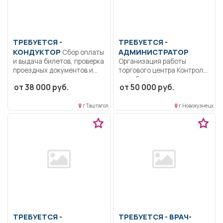
ТРЕБУЕТСЯ -
ТРЕБУЕТСЯ -
КОНДУКТОР
АДМИНИСТРАТОР
Сбор оплаты
и выдача билетов, проверка
Организация работы
проездных документов и...
торгового центра Контроль
за соблюдением правил
от 38 000 руб.
от 50 000 руб.
для...
г Таштагол
г Новокузнецк
ТРЕБУЕТСЯ -
ТРЕБУЕТСЯ - ВРАЧ-