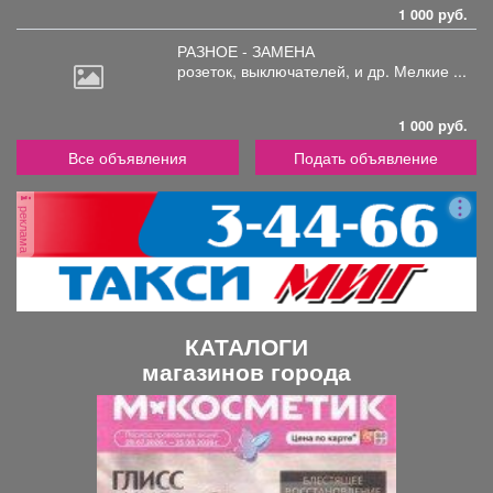
1 000 руб.
РАЗНОЕ - ЗАМЕНА
розеток,
выключателей, и др. Мелкие ...
1 000 руб.
Все объявления
Подать объявление
реклама
КАТАЛОГИ
магазинов города
П
С
р
л
е
е