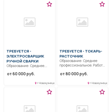
ТРЕБУЕТСЯ -
ТРЕБУЕТСЯ - ТОКАРЬ-
ЭЛЕКТРОСВАРЩИК
РАСТОЧНИК
РУЧНОЙ СВАРКИ
Образование: Среднее
профессиональное. Работа
Образование: Среднее.
на горизонтально-
Квалификация:
от 60 000 руб.
от 80 000 руб.
расточном станке.
Ответственность.. Ручная
Инициативность.
сварка любых, в том числе...
Ответственность..
г Новокузнецк
г Новокузнецк
Выполнение...