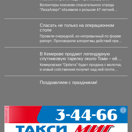
женщину
Волонтеры поисково-спасательного отряда
"ЛизаАлерт" объявили о розыске 47-летней
Натальи Валерьевны Жоховой. Женщина
перестала выходить на...
Спасать не только на операционном
столе
Провели очередной, но непривычный по форме
рапорт. Проговорили алгоритмы действий при
беспилотной угрозе. Какие зоны...
В Кемерове продают легендарную
спутниковую тарелку около Томи – ей
грозит снос?
Кемеровская "Орбита" будет продана с молотка,
и новый собственник получит над ней почти
полный контроль....
Поздравляем с праздником!
реклама