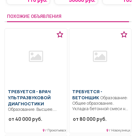
установки»
ПОХОЖИЕ ОБЪЯВЛЕНИЯ
ТРЕБУЕТСЯ - ВРАЧ
ТРЕБУЕТСЯ -
УЛЬТРАЗВУКОВОЙ
БЕТОНЩИК
Образование:
ДИАГНОСТИКИ
Общее образование..
Укладка бетонной смеси на
Образование: Высшее..
горизонтальные
Проводит ультразвуковую
от 40 000 руб.
от 80 000 руб.
поверхности,...
диагностику, используя ее
методы, разрешенные...
г Прокопьевск
г Новокузнецк