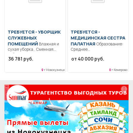
ТРЕБУЕТСЯ - УБОРЩИК
ТРЕБУЕТСЯ -
СЛУЖЕБНЫХ
МЕДИЦИНСКАЯ СЕСТРА
ПОМЕЩЕНИЙ
ПАЛАТНАЯ
Влажная и
Образование:
сухая уборка.. Сменная
Среднее
работа..
профессиональное..
36 781 руб.
от 40 000 руб.
Сестринский уход за
пациентами. Осуществлять
г Новокузнецк
г Кемерово
уход...
реклама