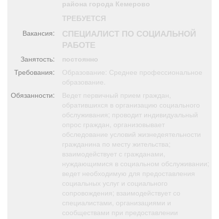
района города Кемерово
Афиша
Обучение
Проекты
ТРЕБУЕТСЯ
СПЕЦИАЛИСТ ПО СОЦИАЛЬНОЙ
Вакансия:
РАБОТЕ
Занятость:
постоянно
Товары
Поздравления
Погода
Требования:
Образование: Среднее профессиональное
образование.
Обязанности:
Ведет первичный прием граждан,
обратившихся в организацию социального
обслуживания; проводит индивидуальный
ТВ программа
Я - пенсионер
опрос граждан, организовывает
обследование условий жизнедеятельности
гражданина по месту жительства;
взаимодействует с гражданами,
нуждающимися в социальном обслуживании;
ведет необходимую для предоставления
социальных услуг и социального
сопровождения; взаимодействует со
специалистами, организациями и
сообществами при предоставлении