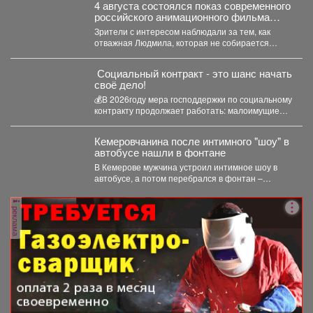
4 августа состоялся показ современного
российского анимационного фильма
«Руслан и Людмила. Больше, чем
Зрители с интересом наблюдали за тем, как
сказка» (2023).
отважная Людмила, которая не собирается
становиться жертвой, попадает...
Социальный контракт - это шанс начать
своё дело!
💰В 2026году мера господдержки по социальному
контракту продолжает работать: малоимущие
граждане и безработные могут получить...
Кемеровчанина после интимного "шоу" в
автобусе нашли в фонтане
В Кемерове мужчина устроил интимное шоу в
автобусе, а потом перебрался в фонтан –
полицейские...
реклама