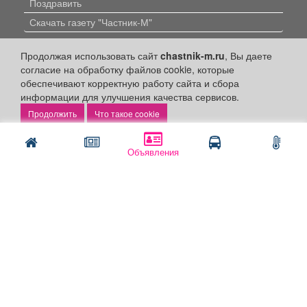
Поздравить
Скачать газету "Частник-М"
Рекламодателям:
Продолжая использовать сайт
chastnik-m.ru
, Вы даете
согласие на обработку файлов cookie, которые
Бизнес-кабинет
обеспечивают корректную работу сайта и сбора
Заказать рекламу
информации для улучшения качества сервисов.
Что такое cookie
Оплата услуг:
Расценки
Объявления
Оплатить
Наши ресурсы:
Газета "Частник-М"
Сайт chastnik-m.ru
Сайт "Частник. Маркет"
Дорожное радио 93.4FM
Радио для двоих 105.3FM