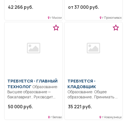
профессиональное
специалитет,
42 266 руб.
от 37 000 руб.
образование.. Ремонт и
магистратура..
техническое обслуживание
Обеспечение реализации
автомобилей.....
федеральных...
г Мыски
г Прокопьевск
ТРЕБУЕТСЯ - ГЛАВНЫЙ
ТРЕБУЕТСЯ -
ТЕХНОЛОГ
КЛАДОВЩИК
Образование:
Высшее образование —
Образование: Общее
бакалавриат.. Руководит
образование.. Принимать на
составлением планов
склад, взвешивать, хранить
50 000 руб.
35 221 руб.
внедрения...
и...
г Белово
г Новокузнецк