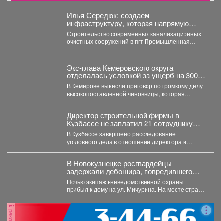
Илья Середюк: создаем
инфраструктуру, которая напрямую
повышает качество жизни людей
Строительство современных канализационных
очистных сооружений в пгт Промышленная
близится к завершению. На сегодняшний день
готовность...
Экс-глава Кемеровского округа
отделалась условкой за ущерб на 300
млн рублей
В Кемерове вынесли приговор по громкому делу
высокопоставленной чиновницы, которая
попалась на злоупотреблении властью. ...
Директор строительной фирмы в
Кузбассе не заплатил 21 сотруднику
деньги
В Кузбассе завершено расследование
уголовного дела в отношении директора и
учредителя ООО «Альпина42» - компании,...
В Новокузнецке росгвардейцы
задержали дебошира, повредившего
окно и дверь квартиры сожительницы
Ночью экипаж вневедомственной охраны
прибыл к дому на ул. Мичурина. На месте стражи
правопорядка обнаружили...
реклама