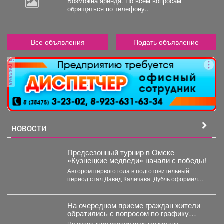
Возможна аренда. По всем вопросам
обращаться по телефону..
Все объявления
Подать объявление
реклама
НОВОСТИ
Предсезонный турнир в Омске
«Кузнецкие медведи» начали с победы!
Автором первого гола в подготовительный
период стал Давид Каличава. Дубль оформил
Илья Шамов, шайбу забросил...
На очередном приеме граждан жители
обратились с вопросом по графику
движения общественного транспорта.
На очередном приеме граждан жители