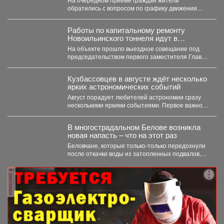
обратились с вопросом по графику движения
общественного транспорта. Ещё в...
Работы по капитальному ремонту
Новоильинского тоннеля идут в
соответствии с графиком
На объекте прошло выездное совещание под
председательством первого заместителя Главы
Новокузнецка Евгения Бедарева. В настоящее...
Кузбассовцев в августе ждёт несколько
ярких астрономических событий
Август порадует любителей астрономии сразу
несколькими яркими событиями. Первое важное
явление месяца - частное лунное...
В многострадальном Белове возникла
новая напасть – что на этот раз
Беловчане, которые только-только передохнули
после откачки воды из затопленных подвалов,
столкнулись с новой напастью. ...
реклама