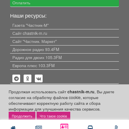
Оплатить
Наши ресурсы:
Газета "Частник-М"
Сайт chastnik-m.ru
Сайт "Частник. Маркет"
Дорожное радио 93.4FM
Радио для двоих 105.3FM
Европа плюс 103.3FM
Продолжая использовать сайт
chastnik-m.ru
, Вы даете
согласие на обработку файлов cookie, которые
обеспечивают корректную работу сайта и сбора
Политика конфиденциальности
информации для улучшения качества сервисов.
Публикации с пометкой «Реклама», «На правах рекламы»,
Что такое cookie
«Партнёрский проект» оплачены рекламодателем.
Редакция сайта не несет ответственности за достоверность
информации, содержащейся в рекламных материалах и