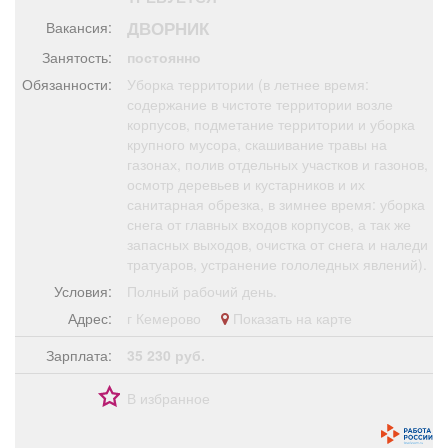
Афиша
Обучение
Проекты
ДВОРНИК
Вакансия:
Занятость:
постоянно
Обязанности:
Уборка территории (в летнее время:
содержание в чистоте территории возле
корпусов, подметание территории и уборка
Товары
Поздравления
Погода
крупного мусора, скашивание травы на
газонах, полив отдельных участков и газонов,
осмотр деревьев и кустарников и их
санитарная обрезка, в зимнее время: уборка
снега от главных входов корпусов, а так же
ТВ программа
Я - пенсионер
запасных выходов, очистка от снега и наледи
тратуаров, устранение гололедных явлений).
Условия:
Полный рабочий день.
Адрес:
г Кемерово
Показать на карте
Зарплата:
35 230 руб.
В избранное