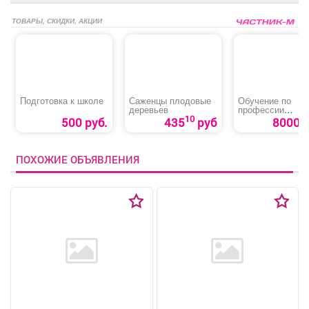
ТОВАРЫ, СКИДКИ, АКЦИИ
Подготовка к школе
Саженцы плодовые
Обучение по
деревьев
профессии
«Машинист (коче
10
500 руб.
435
руб
8000 р
котельной»
ПОХОЖИЕ ОБЪЯВЛЕНИЯ