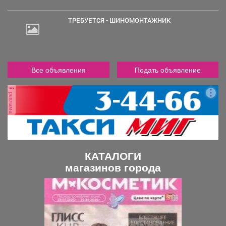
ТРЕБУЕТСЯ - ШИНОМОНТАЖНИК
Все объявления
Подать объявление
реклама
КАТАЛОГИ
магазинов города
П
С
р
л
е
е