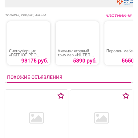
ТОВАРЫ, СКИДКИ, АКЦИИ
Снегоуборщик
Аккумуляторный
Поролон мебель
«PATRIOT PRO
триммер «HUTER
785Е»
GET-18-2Li» (GET-20-
93175 руб.
5890 руб.
5650 р
2Li)
ПОХОЖИЕ ОБЪЯВЛЕНИЯ