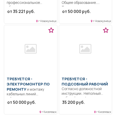
профессиональное
Общее образование..
образование..
Транспортное предприятие
от 35 221 руб.
от 50 000 руб.
Своевременно производить
"Пассажирские перевозки"
заправку кислородом
приглашает на...
аппаратов...
г Новокузнецк
г Новокузнецк
ТРЕБУЕТСЯ -
ТРЕБУЕТСЯ -
ЭЛЕКТРОМОНТЕР ПО
ПОДСОБНЫЙ РАБОЧИЙ
РЕМОНТУ
Согласно должностной
и монтажу
инструкции.. Неполный
кабельных линий
рабочий день/неполная
Образование: Среднее
от 50 000 руб.
35 200 руб.
рабочая неделя..
профессиональное..
Подготовка трассы,
г Киселевск
г Киселевск
канала,...