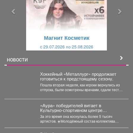
д
д
ы
у
д
ю
у
щ
щ
и
Магнит Косметик
и
й
c 29.07.2026 по 25.08.2026
й
НОВОСТИ
Хоккейный «Металлург» продолжает
готовиться к предстоящему сезону.
Пошла вторая неделя, как игроки вернулись из
отпуска, были осмотрены врачами, сдали тесты,
приступили к...
«Аура» победителей витает в
Культурно-спортивном центре
металлургов ЕВРАЗа уже больше 30
За это время она коснулась более 5 тысяч
лет.
артистов. ☀️Молодёжный состав коллектива
«Аура» получил...