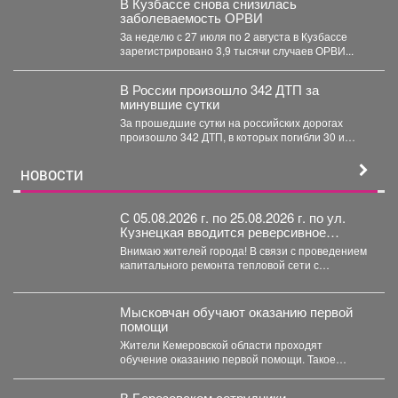
В Кузбассе снова снизилась
заболеваемость ОРВИ
За неделю с 27 июля по 2 августа в Кузбассе
зарегистрировано 3,9 тысячи случаев ОРВИ...
В России произошло 342 ДТП за
минувшие сутки
За прошедшие сутки на российских дорогах
произошло 342 ДТП, в которых погибли 30 и
получили...
НОВОСТИ
С 05.08.2026 г. по 25.08.2026 г. по ул.
Кузнецкая вводится реверсивное
движения для автотранспорта
Внимаю жителей города! В связи с проведением
капитального ремонта тепловой сети с
05.08.2026 г....
Мысковчан обучают оказанию первой
помощи
Жители Кемеровской области проходят
обучение оказанию первой помощи. Такое
поручение дал губернатор Илья Середюк. ...
В Березовском сотрудники