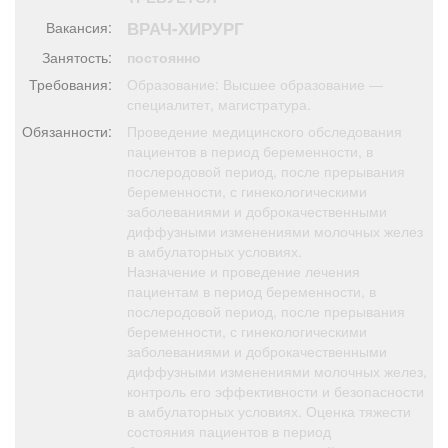
Афиша
Обучение
Проекты
ВРАЧ-ХИРУРГ
Вакансия:
Занятость:
постоянно
Требования:
Образование: Высшее образование —
специалитет, магистратура.
Товары
Поздравления
Погода
Обязанности:
Проведение медицинского обследования
пациентов в период беременности, в
послеродовой период, после прерывания
беременности, с гинекологическими
заболеваниями и доброкачественными
диффузными изменениями молочных желез
ТВ программа
Я - пенсионер
в амбулаторных условиях.
Назначение и проведение лечения
пациентам в период беременности, в
послеродовой период, после прерывания
беременности, с гинекологическими
заболеваниями и доброкачественными
диффузными изменениями молочных желез,
контроль его эффективности и безопасности
в амбулаторных условиях. Оценка тяжести
состояния пациентов в период