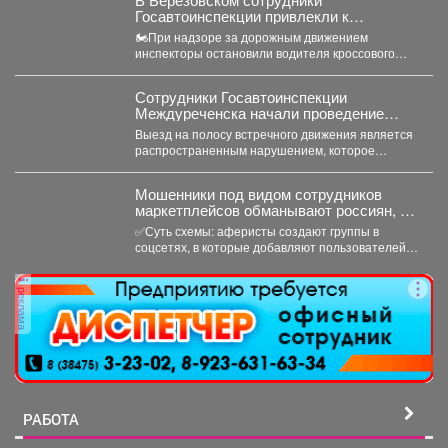
Госавтоинспекции привлекли к
ответственности водителя мотоцикла,
🏍При надзоре за дорожным движением
не имеющего права управления
инспекторы остановили водителя кроссового
мотоцикла. При проверке документов было
установлено,...
Сотрудники Госавтоинспекции
Междуреченска начали проведение
профилактической операции
Выезд на полосу встречного движения является
«Встречная полоса»
распространенным нарушением, которое
довольно часто становится причиной дорожно-
транспортного происшествия...
Мошенники под видом сотрудников
маркетплейсов обманывают россиян, у
которых скоро день рождения.
✅Суть схемы: аферисты создают группы в
соцсетях, в которые добавляют пользователей в
преддверии их дня...
реклама
РАБОТА