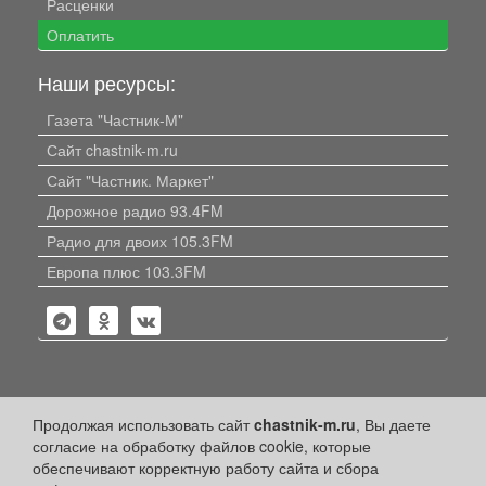
Расценки
Оплатить
Наши ресурсы:
Газета "Частник-М"
Сайт chastnik-m.ru
Сайт "Частник. Маркет"
Дорожное радио 93.4FM
Радио для двоих 105.3FM
Европа плюс 103.3FM
Политика конфиденциальности
Продолжая использовать сайт
chastnik-m.ru
, Вы даете
согласие на обработку файлов cookie, которые
Публикации с пометкой «Реклама», «На правах рекламы»,
обеспечивают корректную работу сайта и сбора
«Партнёрский проект» оплачены рекламодателем.