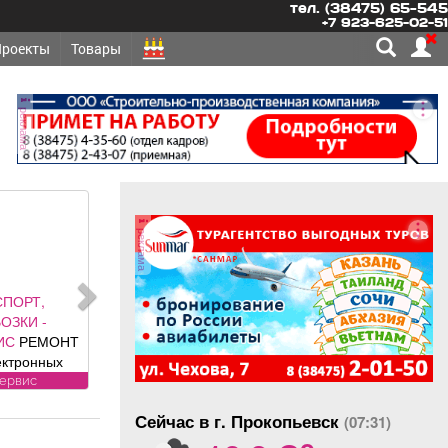
тел. (38475) 65-545
+7 923-625-02-51
Проекты
Товары
реклама
реклама
МЕРЧЕСКАЯ
ИЖИМОСТЬ -
М
ПОМЕЩЕНИЕ,
ОН красоты
 площадь 88, 8
продам
 по адресу ул.
Сейчас в г. Прокопьевск
, 1, хороший
(07:31)
o
, полностью с