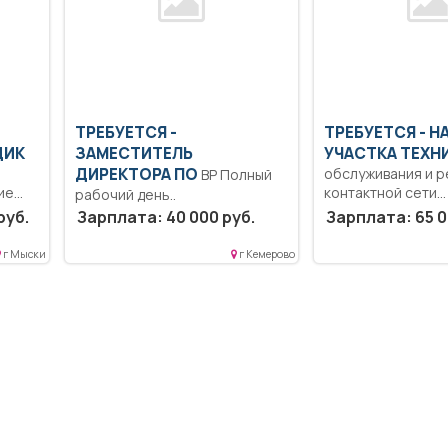
ТРЕБУЕТСЯ -
ТРЕБУЕТСЯ - Н
ЩИК
ЗАМЕСТИТЕЛЬ
УЧАСТКА ТЕХН
ДИРЕКТОРА ПО
обслуживания и 
ВР Полный
ие
контактной сети
рабочий день..
й
Образование: Вы
руб.
Зарплата: 40 000 руб.
Зарплата: 65 0
бакалавриат.. Об
бесперебойного
г Мыски
г Кемерово
электроснабжения