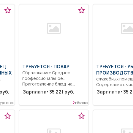
ВЕЦ
ТРЕБУЕТСЯ - ПОВАР
ТРЕБУЕТСЯ - 
ННЫХ
Образование: Среднее
ПРОИЗВОДСТВ
профессиональное..
служебных поме
Приготовление блюд, на
Содержание в чи
основании меню требования,...
помещения учреж
телей
руб.
Зарплата: 35 221 руб.
Зарплата: 35 2
Неполный рабочи
неполная...
уреченск
г Белово