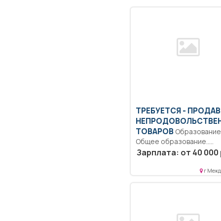
ТРЕБУЕТСЯ - ПРОДА
НЕПРОДОВОЛЬСТВЕ
ТОВАРОВ
Образование:
Общее образование..
Консультировать покупа
Зарплата: от 40 000 
по товарам и акциям...
г Межд