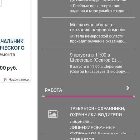
✨Весёлые игры, творческие
задания и море улыбок создали
по-настоящему летнюю
атмосферу счастья! 👀Кто
Мысковчан обучают
принял...
оказанию первой помощи
Жители Кемеровской области
АЧАЛЬНИК
проходят обучение оказанию
первой помощи. Такое поручение
ИЧЕСКОГО
дал губернатор Илья Середюк. ...
ремонта
9 августа в 11:00 в
Шерегеше (Сектор Е)
стартует Этнофорум «Мир
сшее-
9 августа в 11:00 в Шерегеше
00 руб.
коренных народов.
(Сектор Е) стартует Этнофорум
еспечение
«Мир коренных народов.
г Новокузнецк
Традиции предков»....
...
РАБОТА
ТРЕБУЕТСЯ - ОХРАННИКИ,
ОХРАННИКИ-ВОДИТЕЛИ
лицензия..
ЛИЦЕНЗИРОВАННЫЕ
ОХРАННИКИ 5 разряда, з/п
от 33000 руб. 6...
ТРЕБУЕТСЯ -