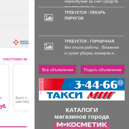
переобучим за счет средств
предприятия до...
ТРЕБУЕТСЯ - ПЕКАРЬ
ПИРОГОВ
ТРЕБУЕТСЯ - ГОРНИЧНАЯ
без опыта работы. -Влажная
и сухая уборка номеров и...
Все объявления
Подать объявление
реклама
я
Болт с внутренним
Перчатки х/б с ПВХ 5
Обои HC7
шестигранником
нитей
Палитра
90
уб.
1
руб
115 руб.
КАТАЛОГИ
ого
магазинов города
П
С