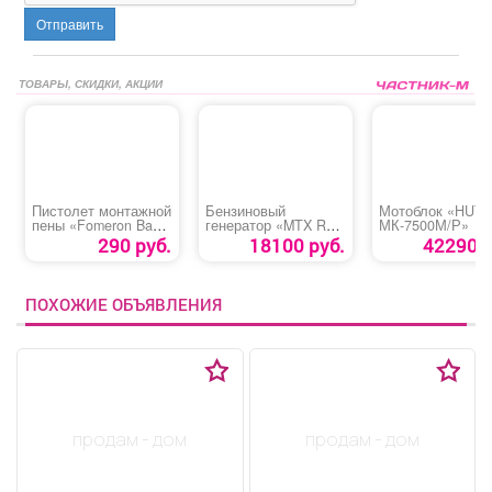
Отправить
ТОВАРЫ, СКИДКИ, АКЦИИ
Пистолет монтажной
Бензиновый
Мотоблок «HUT
пены «Fomeron Basic
генератор «MTX RS-
МК-7500М/Р»
XR»
3500»
290 руб.
18100 руб.
42290 р
ПОХОЖИЕ ОБЪЯВЛЕНИЯ
продам - дом
продам - дом