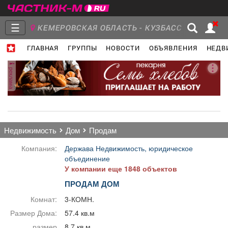
☰
КЕМЕРОВСКАЯ ОБЛАСТЬ - КУЗБАСС
ГЛАВНАЯ
ГРУППЫ
НОВОСТИ
ОБЪЯВЛЕНИЯ
НЕДВ
Главная
Группы
Новости
реклама
Объявления
Недвижимость
Услуги
недвижимость
дом
продам
Компания:
Держава Недвижимость, юридическое
объединение
У компании еще 1848 объектов
Работа
Транспорт
Компании
ПРОДАМ ДОМ
Комнат:
3-КОМН.
Размер Дома:
57.4 кв.м
размер
8.7 кв.м