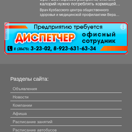
калорий нужно потреблять кормящей
маме
Врач Кузбасского центра общественного
здоровья и медицинской профилактики Вера
Евстафьева поясняет, что количество калорий
зависит...
реклама
Разделы сайта:
Объявления
Новости
Компании
Афиша
Расписание занятий
Расписание автобусов