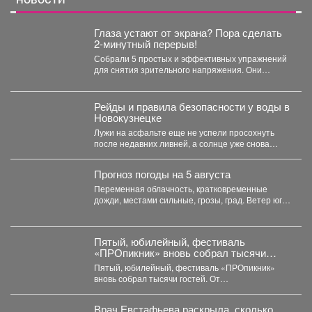
Глаза устают от экрана? Пора сделать
2-минутный перерыв!
Собрали 5 простых и эффективных упражнений
для снятия зрительного напряжения. Они
займут буквально пару минут....
Рейды и правила безопасности у воды в
Новокузнецке
Лужи на асфальте еще не успели просохнуть
после недавних ливней, а солнце уже снова
палит...
Прогноз погоды на 5 августа
Переменная облачность, кратковременные
дожди, местами сильные, грозы, град. Ветер юго-
западный 4-9 м/с, порывы до 18...
Пятый, юбилейный, фестиваль
«ПРОпикник» вновь собрал тысячи
гостей.
Пятый, юбилейный, фестиваль «ПРОпикник»
вновь собрал тысячи гостей. От
гастрономической кухни до костюмированных
сапбордистов -...
Врач Евстафьева раскрыла, сколько