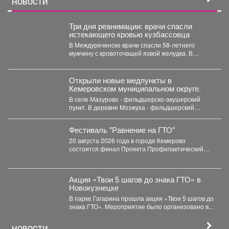
НОВОСТИ
Три дня реанимации: врачи спасли
истекающего кровью кузбассовца
В Междуреченске врачи спасли 58-летнего
мужчину с кровоточащей язвой желудка. В
Междуреченской городской больнице...
Открыли новые медпункты в
Кемеровском муниципальном округе.
В селе Мазурово - фельдшерско-акушерский
пункт. В деревне Мозжуха - фельдшерский
здравпункт. В модульных...
Фестиваль "Равнение на ГТО"
20 августа 2026 года в городе Кемерово
состоится финал Проекта Профилактический
физкультурно-патриотический фестиваль
«Равнение на...
Акция «Твои 5 шагов до знака ГТО» в
Новокузнецке
В парке Гагарина прошла акция «Твои 5 шагов до
знака ГТО». Мероприятие было организовано в...
НОВОСТИ