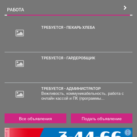
зоной, на территории
большой гараж. Если вас
РАБОТА
заинтересовало наше
предложение звоните всё
покажем и ответим на
ТРЕБУЕТСЯ - ПЕКАРЬ ХЛЕБА
интересующие вас
вопросы, торг при осмтре
ТРЕБУЕТСЯ - ГАРДЕРОБЩИК
ТРЕБУЕТСЯ - АДМИНИСТРАТОР
Вежливость, коммуникабельность, работа с
онлайн кассой и ПК (программы...
Все объявления
Подать объявление