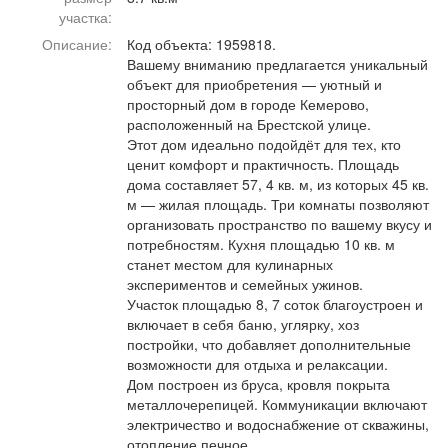
Афиша
Обучение
Проекты
участка:
Описание:
Код объекта: 1959818.
Вашему вниманию предлагается уникальный
объект для приобретения — уютный и
просторный дом в городе Кемерово,
расположенный на Брестской улице.
Товары
Поздравления
Погода
Этот дом идеально подойдёт для тех, кто
ценит комфорт и практичность. Площадь
дома составляет 57, 4 кв. м, из которых 45 кв.
м — жилая площадь. Три комнаты позволяют
организовать пространство по вашему вкусу и
ТВ программа
Я - пенсионер
потребностям. Кухня площадью 10 кв. м
станет местом для кулинарных
экспериментов и семейных ужинов.
Участок площадью 8, 7 соток благоустроен и
включает в себя баню, углярку, хоз
постройки, что добавляет дополнительные
возможности для отдыха и релаксации.
Дом построен из бруса, кровля покрыта
металлочерепицей. Коммуникации включают
электричество и водоснабжение от скважины,
отопление печное.