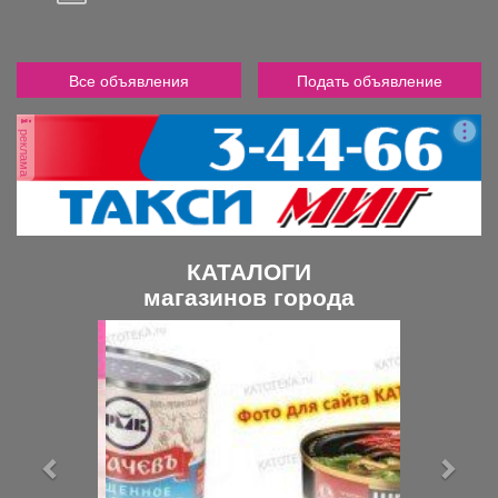
Все объявления
Подать объявление
реклама
КАТАЛОГИ
магазинов города
П
С
р
л
е
е
д
д
ы
у
д
ю