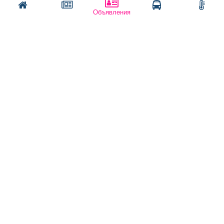
Оплата услуг:
Написать
Позвонить
Объявления
Расценки
Оплатить
Наши ресурсы:
Газета "Частник-М"
Сайт chastnik-m.ru
Сайт "Частник. Маркет"
Дорожное радио 93.4FM
Радио для двоих 105.3FM
Европа плюс 103.3FM
Политика конфиденциальности