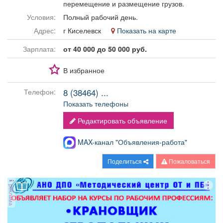
перемещение и размещение грузов.
Афиша
Обучение
Проекты
Условия:
Полный рабочий день.
Адрес:
г Киселевск
Показать на карте
Зарплата:
от 40 000 до 50 000 руб.
Товары
Поздравления
Погода
В избранное
8 (38464) ...
Телефон:
Показать телефоны
ТВ программа
Я - пенсионер
Редактировать объявление
MAX-канал "Объявления-работа"
Поделиться
Пожаловаться
реклама