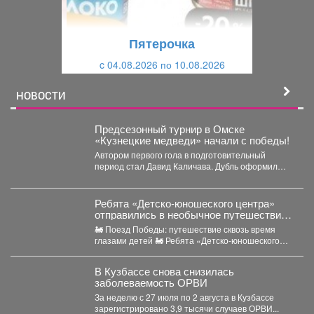
у
щ
щ
и
Пятерочка
и
й
c 04.08.2026 по 10.08.2026
й
НОВОСТИ
Предсезонный турнир в Омске
«Кузнецкие медведи» начали с победы!
Автором первого гола в подготовительный
период стал Давид Каличава. Дубль оформил
Илья Шамов, шайбу забросил...
Ребята «Детско-юношеского центра»
отправились в необычное путешествие -
на борт «Поезда Победы».
🚂 Поезд Победы: путешествие сквозь время
глазами детей 🚂 Ребята «Детско-юношеского
центра» отправились в...
В Кузбассе снова снизилась
заболеваемость ОРВИ
За неделю с 27 июля по 2 августа в Кузбассе
зарегистрировано 3,9 тысячи случаев ОРВИ...