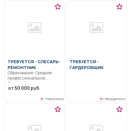
ТРЕБУЕТСЯ - СЛЕСАРЬ-
ТРЕБУЕТСЯ -
РЕМОНТНИК
ГАРДЕРОБЩИК
Образование: Среднее
профессиональное..
Проводить техническое
от 50 000 руб.
обслуживание
оборудования.. Полный
рабочий...
г Новокузнецк
г Междуреченск