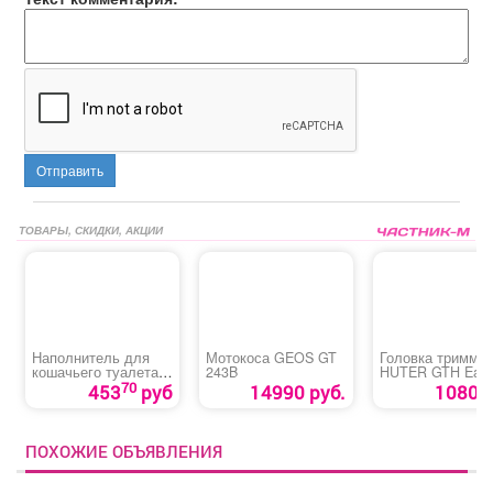
Отправить
ТОВАРЫ, СКИДКИ, АКЦИИ
Наполнитель для
Мотокоса GEOS GT
Головка тримме
кошачьего туалета
243B
HUTER GTH Eas
«Силикагелевый
Load
70
453
руб
14990 руб.
1080 р
100%»
ПОХОЖИЕ ОБЪЯВЛЕНИЯ