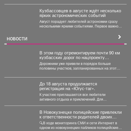
Кузбассовцев в августе ждёт несколько
ярких астрономических событий
Август порадует любителей астрономии сразу
несколькими яркими событиями. Первое важное
явление месяца - частное лунное...
НОВОСТИ
В этом году отремонтируем почти 90 км
кузбасских дорог по нацпроекту
«Инфраструктура для жизни», который
Дорожники уже привели в порядок больше
инициировал наш Президент Владимир
половины участков, запланированных на этот
Владимирович Путин.
сезон. Например, закончили работу...
До 18 августа продолжается
регистрация на «Югус-таг».
К участию приглашаются все любители
активного отдыха и приключений. Для
иногородних участников доступно размещение
в...
В Новокузнецке полицейские привлекли
к ответственности родителей двоих
зацеперов
🔍В ходе мониторинга СМИ и сети Интернет в
одном из новокузнецких пабликов полицейские