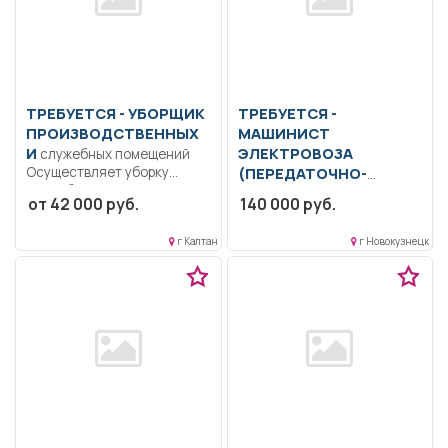
ТРЕБУЕТСЯ - УБОРЩИК
ТРЕБУЕТСЯ -
ПРОИЗВОДСТВЕННЫХ
МАШИНИСТ
И
ЭЛЕКТРОВОЗА
служебных помещений
Осуществляет уборку
(ПЕРЕДАТОЧНО-
служебных помещений..
ВЫВОЗНОЕ
движение)
от 42 000 руб.
140 000 руб.
Полный рабочий день..
Образование: Среднее
профессиональное
г Калтан
г Новокузнецк
образование.. Обеспечение
безопасности движения
поездов при...