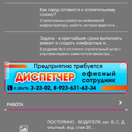
обнаружили видеозапись,...
Как город готовится к отопительному
сезону?
О капитальных ремонтах инженерной
инфраструктуры, работе, которая ведется в
жилом фонде и социальных учреждениях,
восстановлении...
Задача - в кратчайшие сроки выполнить
ремонт и создать комфортные и
безопасные условия для будущих мам
В роддоме № 3 состоялся строительный штаб с
и новорождённых.
участием первого заместителя министра
здравоохранения Кузбасса, руководства...
реклама
РАБОТА
ПОСТОЯННО - ВОДИТЕЛЯ, кат.
В, С, Д,
опытный, вод. стаж 20 ...