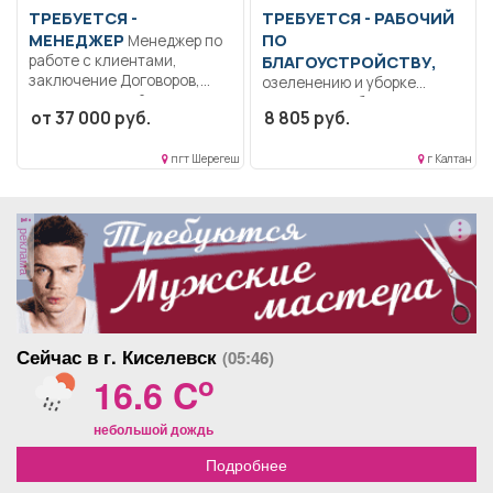
ТРЕБУЕТСЯ -
ТРЕБУЕТСЯ - РАБОЧИЙ
МЕНЕДЖЕР
ПО
Менеджер по
работе с клиентами,
БЛАГОУСТРОЙСТВУ,
заключение Договоров,
озеленению и уборке
прием платежей.....
территории Уборка и
от 37 000 руб.
8 805 руб.
поддержание чистоты
производственных,
пгт Шерегеш
г Калтан
служебных...
реклама
Сейчас в г. Киселевск
(05:46)
o
16.6 C
небольшой дождь
Подробнее