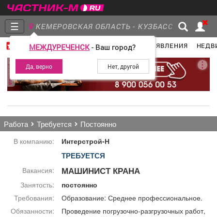
☰
КЕМЕРОВСКАЯ ОБЛАСТЬ - КУЗБАСС
ГЛАВНАЯ
ГРУППЫ
НОВОСТИ
ОБЪЯВЛЕНИЯ
НЕДВ
МЕЖДУРЕЧЕНСК
- Ваш город?
Главная
Группы
Новости
реклама
Объявления
Недвижимость
Услуги
работа
требуется
постоянно
В компанию:
Интерстрой-Н
ТРЕБУЕТСЯ
Работа
Транспорт
Компании
МАШИНИСТ КРАНА
Вакансия:
Занятость:
постоянно
Требования:
Образование: Среднее профессиональное.
Обязанности:
Проведение погрузочно-разгрузочных работ,