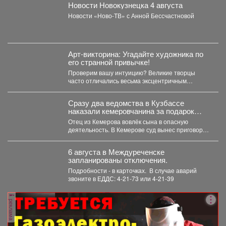
Новости Новокузнецка 4 августа
Новости «Ново-ТВ» с Анной Бессчастновой
Арт-викторина: Угадайте художника по
его странной привычке!
Проверим вашу интуицию? Великие творцы
часто отличались весьма эксцентричным
поведением. Пишите в комментариях номер
правильного...
Сразу два ведомства в Кузбассе
наказали кемеровчанина за подарок
сыну
Отец из Кемерова вовлёк сына в опасную
деятельность. В Кемерове суд вынес приговор
отцу,...
6 августа в Междуреченске
запланированы отключения.
Подробности - в карточках. ️ В случае аварий
звоните в ЕДДС: 4-21-73 или 4-21-39
реклама