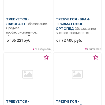
ТРЕБУЕТСЯ -
ТРЕБУЕТСЯ - ВРАЧ-
ЛАБОРАНТ
ТРАВМАТОЛОГ-
Образование:
Среднее
ОРТОПЕД
Образование:
профессиональное
Высшее-специалитет,
образование.. Проведение
магистратура.
от 35 221 руб.
от 72 400 руб.
лабораторных анализов..
Дисциплинированность.
Полный рабочий...
Ответственность..
г Новокузнецк
г Киселевск
Поликлиническое
травматолого-
ортопедическое
отделение. Выполнение
должностных...
ТРЕБУЕТСЯ -
ТРЕБУЕТСЯ -