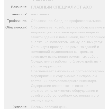
Афиша
Обучение
Проекты
ГЛАВНЫЙ СПЕЦИАЛИСТ АХО
Вакансия:
Занятость:
постоянно
Требования:
Образование: Среднее профессиональное.
Обязанности:
Обеспечивает хозяйственное обслуживание и
Товары
Поздравления
Погода
надлежащее состояние противопожарной
защиты здания и помещений, бесперебойное
снабжение комплексом коммунальных услуг.
Организует проведение ремонта зданий и
помещений осуществляет контроль за
качеством выполнения ремонтных работ.
ТВ программа
Я - пенсионер
Осуществляет работы по благоустройству и
уборке территории.
Обеспечивает выполнение противопожарных
мероприятий и содержание в исправном
состоянии противопожарного инвентаря.
Содержание электротехнического и
электротехнологического оборудования и
сетей в работоспособном состоянии и его
эксплуатацию.
Условия:
Полный рабочий день.