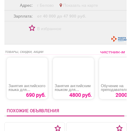
Адрес:
г Белово
Показать на карте
Зарплата:
от 40 000 до 47 900 руб.
В избранное
ТОВАРЫ, СКИДКИ, АКЦИИ
Занятия английского
Занятия английским
Обучение на
языка для
языком для
преподавателя
обучающихся 2-11
обучающихся 2-11
первой помощи
690 руб.
4800 руб.
2000 р
классов
классов
пострадавшим
ПОХОЖИЕ ОБЪЯВЛЕНИЯ