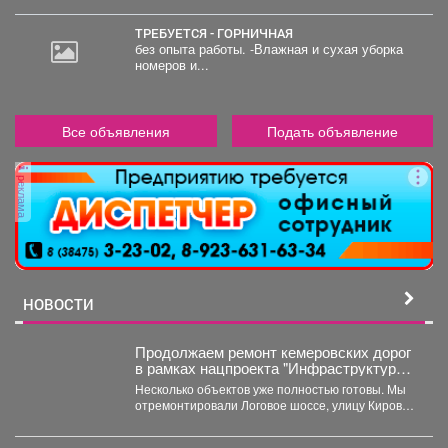
ТРЕБУЕТСЯ - ГОРНИЧНАЯ
без опыта работы. -Влажная и сухая уборка
номеров и...
Все объявления
Подать объявление
реклама
НОВОСТИ
Продолжаем ремонт кемеровских дорог
в рамках нацпроекта "Инфраструктура
для жизни"
Несколько объектов уже полностью готовы. Мы
отремонтировали Логовое шоссе, улицу Кирова
от Кузнецкого до...