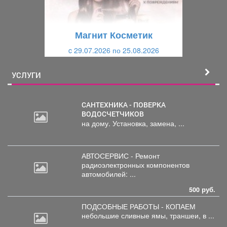
у
щ
щ
и
Магнит Косметик
и
й
c 29.07.2026 по 25.08.2026
й
УСЛУГИ
САНТЕХНИКА - ПОВЕРКА
ВОДОСЧЕТЧИКОВ
на дому. Установка, замена, ...
АВТОСЕРВИС - Ремонт
радиоэлектронных
компонентов
автомобилей: ...
500 руб.
ПОДСОБНЫЕ РАБОТЫ - КОПАЕМ
небольшие
сливные ямы, траншеи, в ...