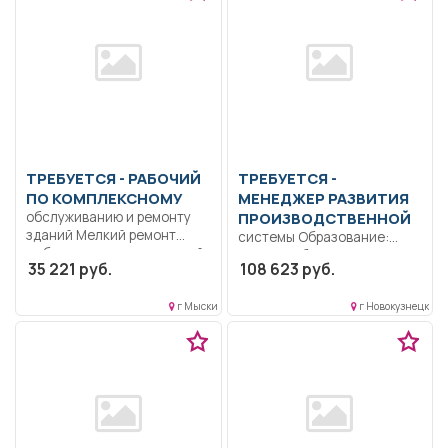
ТРЕБУЕТСЯ - РАБОЧИЙ
ТРЕБУЕТСЯ -
ПО КОМПЛЕКСНОМУ
МЕНЕДЖЕР РАЗВИТИЯ
обслуживанию и ремонту
ПРОИЗВОДСТВЕННОЙ
зданий Мелкий ремонт
системы Образование:
мебели, инвентаря, дверей,
Высшее образование —
35 221 руб.
108 623 руб.
сантехники.....
бакалавриат.. Обеспечение
единого подхода к...
г Мыски
г Новокузнецк