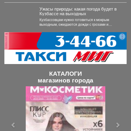
Ужасы природы: какая погода будет в
Кузбассе на выходных
Кузбассовцам нужно готовиться к мокрым
выходным, ожидаются дожди с грозами и
сильный ветер. По...
реклама
КАТАЛОГИ
магазинов города
П
С
р
л
е
е
д
д
ы
у
д
ю