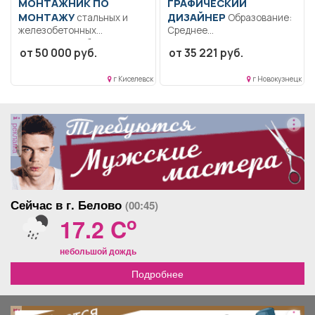
МОНТАЖНИК ПО
ГРАФИЧЕСКИЙ
МОНТАЖУ
ДИЗАЙНЕР
стальных и
Образование:
железобетонных
Среднее
конструкций Образование:
профессиональное
от 50 000 руб.
от 35 221 руб.
Среднее
образование..
профессиональное..
Фотографировать людей на
г Киселевск
г Новокузнецк
Производит монтаж:
документы (паспорт,...
сборных...
реклама
Сейчас в г. Белово
(00:45)
o
17.2 C
небольшой дождь
Подробнее