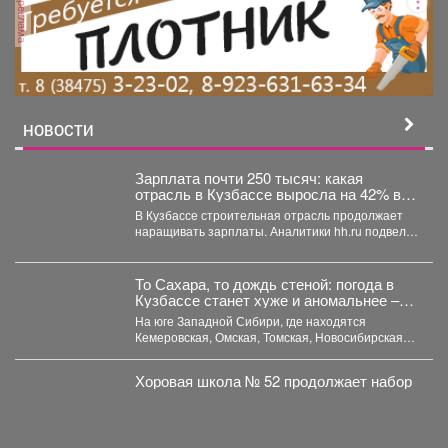
реклама
НОВОСТИ
Зарплата почти 250 тысяч: какая
отрасль в Кузбассе выросла на 42% в
доходе
В Кузбассе строительная отрасль продолжает
наращивать зарплаты. Аналитики hh.ru подвели
итоги первых семи месяцев...
То Сахара, то дождь стеной: погода в
Кузбассе станет хуже и аномальнее –
причина
На юге Западной Сибири, где находятся
Кемеровская, Омская, Томская, Новосибирская
области Алтайский край и Республика...
Хоровая школа № 52 продолжает набор