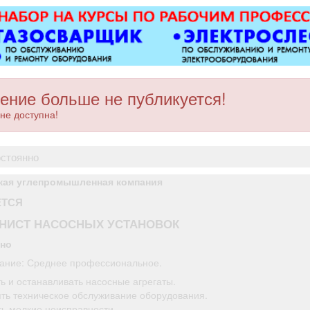
оборудованием,
Вывоз мусора.
ется парковка, торг
уместен.
ение больше не публикуется!
не доступна!
остоянно
кая углепромышленная компания
ЕТСЯ
НИСТ НАСОСНЫХ УСТАНОВОК
нно
ание: Среднее профессиональное.
ь и останавливать насосные агрегаты.
ть техническое обслуживание оборудования.
ть мелкие неисправности.