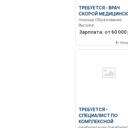
ТРЕБУЕТСЯ - ВРАЧ
СКОРОЙ МЕДИЦИНС
помощи Образование:
Высшее.
Дисциплинированность.
Зарплата: от 60 000 
Ответственность.. Оказы
населению постоянную,
г Межд
экстренную и неотложную
ТРЕБУЕТСЯ -
СПЕЦИАЛИСТ ПО
КОМПЛЕКСНОЙ
реабилитации (реабилит