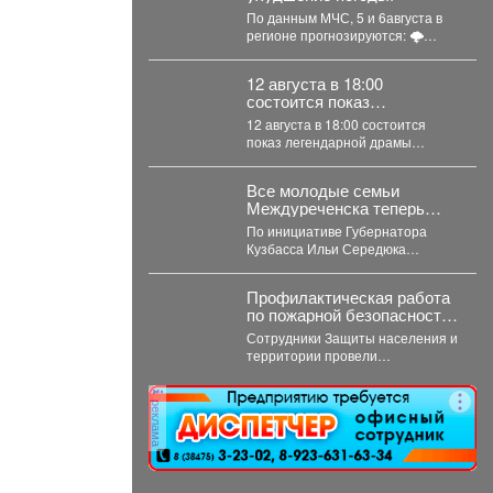
По данным МЧС, 5 и 6августа в
регионе прогнозируются: 🌩
грозы; 🌧 сильные...
12 августа в 18:00
состоится показ
легендарной драмы
12 августа в 18:00 состоится
«Мужики!.
показ легендарной драмы
«Мужики!..» (1981) режиссёра
Искры Бабич. Фильм,...
Все молодые семьи
Междуреченска теперь
могут бесплатно
По инициативе Губернатора
пользоваться предметами
Кузбасса Ильи Середюка
первой необходимости для
перечень получателей этой
новорождённых.
меры поддержки расширен.
Профилактическая работа
Подробности далее.
по пожарной безопасности
охватила все районы
Сотрудники Защиты населения и
Новокузнецка
территории провели
масштабную проверку
многоквартирных домов. Особое
реклама
внимание - противопожарному
состоянию...