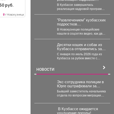
программы «СВОи Герои.
ажение
50 руб.
В Кузбассе завершилась
ого,
реализация кадровой программы
«СВОи Герои. КуZбасс»,
г Новокузнецк
направленной на социальную
"Развлечением" кузбасских
адаптацию ветеранов
подростков
специальной...
заинтересовались
В Новокузнецке полицейские
силовики: родителей
нашли в соцсетях видео, как двое
вызвали в полицию
подростков катаются на
троллейбусе, зацепившись
Десятки кошек и собак из
сзади....
Кузбасса отправились за
границу
С января по июль 2026 года из
Кузбасса за рубеж вместе с
хозяевами выехали 56...
НОВОСТИ
Экс-сотрудника полиции в
Юрге оштрафовали за
передачу данных о
Бывший заместитель начальника
подростке
отдела по вопросам миграции
юргинской полиции признан
виновным в том, что слил...
️ В Кузбассе ожидается
ухудшение погоды!