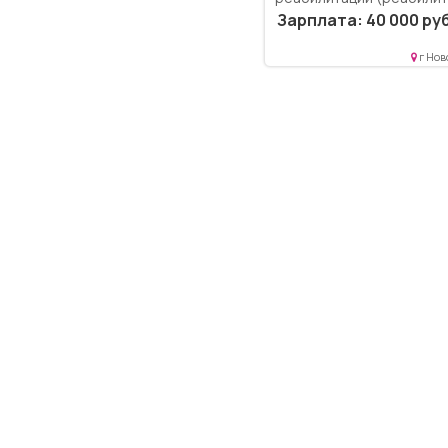
Образование: Высшее
Зарплата: 40 000 руб
образование — бакалаври
Комплексное обеспечен
г Нов
социальной...