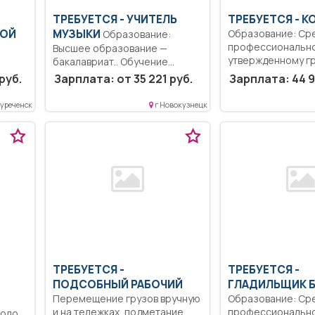
ТРЕБУЕТСЯ - УЧИТЕЛЬ
ТРЕБУЕТСЯ - 
КОЙ
МУЗЫКИ
Образование: Ср
Образование:
профессионально
Высшее образование —
утвержденному г
бакалавриат.. Обучение
проверять режим.
методам понимания
руб.
Зарплата: от 35 221 руб.
Зарплата: 44 9
вает
сообщения:...
уреченск
г Новокузнецк
...
ТРЕБУЕТСЯ -
ТРЕБУЕТСЯ -
ПОДСОБНЫЙ РАБОЧИЙ
ГЛАДИЛЬЩИК Б
Перемещение грузов вручную
Образование: Ср
и на тележках, подметание
профессиональн
олог)