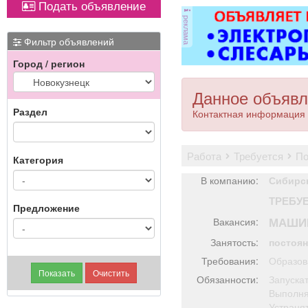
Подать объявление
ковер»).
магнитол,
реклама
электроусилителей
име
руля,
Фильтр объявлений
многофункциональных
Город / регион
дисплеев, и многого
другого. Быстро,
качественно, недорого!
Данное объявл
Точная стоимость
Раздел
Контактная информация 
ремонта определяется
после осмотра
работа
требуется
п
Категория
В компанию:
Сибирс
ТРЕБУ
Предложение
МАШИ
Вакансия:
Занятость:
постоя
Требования:
Образов
Обязанности:
Запускат
Выполня
Устраня