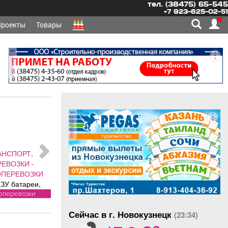
тел. (38475) 65-545
+7 923-625-02-51
Проекты
Товары
реклама
реклама
СПОРТ,
ОЗКИ -
ЕРЕВОЗКИ
батареи,
 печки,
еревозки
ики, трубы.
Сейчас в г. Новокузнецк
ЛАТНО.
(23:34)
o