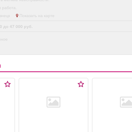
 работа.
кузнецк
Показать на карте
0 до 47 000 руб.
нное
Я