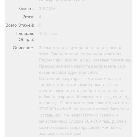
Афиша
Обучение
Проекты
Комнат:
3-КОМН.
Этаж:
4
Всего Этажей:
5
Площадь
47.5 кв.м
Товары
Поздравления
Погода
Общая:
Описание:
3-комнатная квартира по цене двушки. 4
этаж. Очень теплая, солнечная и уютная.
Рядом парк, школа, д/сад, сетевые магазины.
Прекрасная возможность реализовать свои
дизайнерские идеи под себя.
ТВ программа
Я - пенсионер
Состояние квартиры – «жить можно», но
требуется косметический ремонт. Окна
пластиковые, на полу добротная половая
рейка, не скрипит. Межкомнатные двери под
покраску. С ремонтом такие квартиры стоят
3700000 рублей, но ремонт может быть тоже
"уставшим", т.е недостаточно свежим и
качественным.Вложив 600-700 тыщ рублей
можно создать квартиру своей мечты и с
экономить на отпуск!