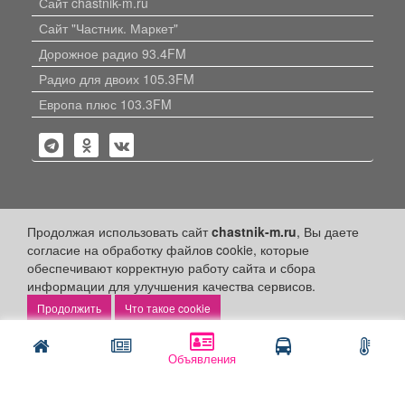
Сайт chastnik-m.ru
Сайт "Частник. Маркет"
Дорожное радио 93.4FM
Радио для двоих 105.3FM
Европа плюс 103.3FM
Политика конфиденциальности
Продолжая использовать сайт
chastnik-m.ru
, Вы даете
согласие на обработку файлов cookie, которые
Публикации с пометкой «Реклама», «На правах рекламы»,
обеспечивают корректную работу сайта и сбора
«Партнёрский проект» оплачены рекламодателем.
информации для улучшения качества сервисов.
Редакция сайта не несет ответственности за достоверность
информации, содержащейся в рекламных материалах и
Что такое cookie
объявлениях.
+16
© 2006-2026
ООО "Частник-М"
Объявления