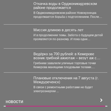
Откачка воды в Орджоникидзевском
районе продолжается
В Орджоникидзевском районе Новокузнецка
продолжается борьба с подтоплением. После
сильных июльских дождей затопило частный
сектор...
Миссия длиною в десять лет
И в продолжении темы. Забота о будущем детей
проявляется по-разному. И пока одни
специалисты центра...
Ведёрко за 700 рублей: в Кемерове
возник грибной ажиотаж – везут аж с
Алтая
Грибники завалили уличные торговые точки
Кемерова манящими плодовыми телами.
Корреспондент VSE42.Ru выяснил, где что есть...
Плановые отключения на 7 августа (г.
Междуреченск)
В связи с ремонтными работами не будет
электроэнергии ...
НОВОСТИ