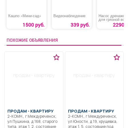
Кашпо «Мини-сад»
Видеонаблюдение
Насос дренажны
для грязной вод
«НД 350 Победа
1500 руб.
339 руб.
2290 р
ПОХОЖИЕ ОБЪЯВЛЕНИЯ
продам - квартиру
продам - квартиру
ПРОДАМ -
КВАРТИРУ
ПРОДАМ -
КВАРТИРУ
2-КОМН., г Междуреченск,
2-КОМН., г Междуреченск,
ул Пушкина, д 168, старого
ул Юности, д 19, хрущевка,
типа, этаж 1, 2, состояние
этаж 1, 5, состояние под