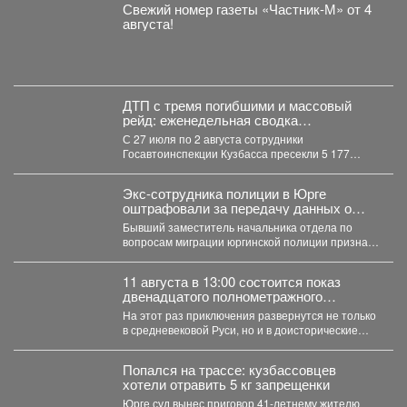
Свежий номер газеты «Частник‑М» от 4
августа!
ДТП с тремя погибшими и массовый
рейд: еженедельная сводка
Госавтоинспекции Кузбасса
С 27 июля по 2 августа сотрудники
Госавтоинспекции Кузбасса пресекли 5 177
нарушений...
Экс-сотрудника полиции в Юрге
оштрафовали за передачу данных о
подростке
Бывший заместитель начальника отдела по
вопросам миграции юргинской полиции признан
виновным в том, что слил...
11 августа в 13:00 состоится показ
двенадцатого полнометражного
мультфильма из знаменитой
На этот раз приключения развернутся не только
«богатырской» франшизы - «Три
в средневековой Руси, но и в доисторические
богатыря и Пуп Земли» (2023).
времена....
Попался на трассе: кузбассовцев
хотели отравить 5 кг запрещенки
Юрге суд вынес приговор 41-летнему жителю