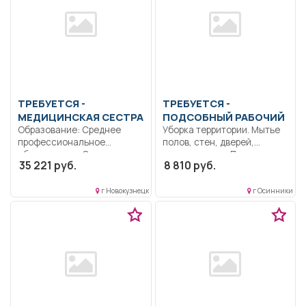
ТРЕБУЕТСЯ -
ТРЕБУЕТСЯ -
МЕДИЦИНСКАЯ СЕСТРА
ПОДСОБНЫЙ РАБОЧИЙ
Образование: Среднее
Уборка территории. Мытье
профессиональное
полов, стен, дверей,
образование.. Оказывает
подоконников. Прополка и...
35 221 руб.
8 810 руб.
доврачебную медицинскую
помощь, осуществляет...
г Новокузнецк
г Осинники