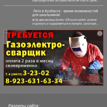
горе-родителей, которые нагло не платят деньги
на содержание детей. С...
️ Лето в Кузбассе - время возможностей
для школьников!
💫За два месяца более 125тысяч ребят успели
отдохнуть и оздоровиться-в лагерях, санаториях
и на туристических...
реклама
Разделы сайта: