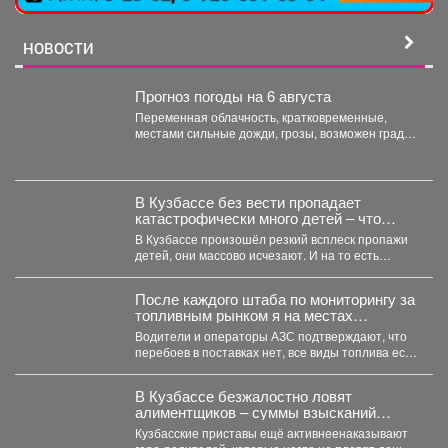
НОВОСТИ
Прогноз погоды на 6 августа
Переменная облачность, кратковременные,
местами сильные дожди, грозы, возможен град.
Утром туманы. Ветер юго-западный 4-9 м/с,...
В Кузбассе без вести пропадает
катастрофически много детей – что
происходит
В Кузбассе произошёл резкий всплеск пропажи
детей, они массово исчезают. И на то есть
причина....
После каждого штаба по мониторингу за
топливным рынком я на местах
проверяю, соответствует ли озвученная
Водители и операторы АЗС подтверждают, что
информация действительности.
перебоев в поставках нет, все виды топлива есть
в...
В Кузбассе безжалостно ловят
алиментщиков – суммы взысканий
невероятно растут
Кузбасские приставы ещё активнеенаказывают