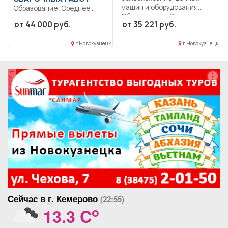
машин и оборудования
Образование: Среднее
Образование: Среднее
профессиональное..
от 44 000 руб.
от 35 221 руб.
профессиональное
Выполняет обязанности по
образование..
контролю качества
Осуществление
г Новокузнецк
г Новокузнецк
сварных...
ремонтных...
реклама
Сейчас в г. Кемерово
(22:55)
o
13.3 C