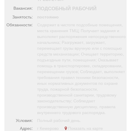
Афиша
Обучение
Проекты
ПОДСОБНЫЙ РАБОЧИЙ
Вакансия:
Занятость:
постоянно
Обязанности:
Содержит в чистоте подсобные помещения,
места хранения ТМЦ; Получает задания и
выполняет распоряжения непосредственного
Товары
Поздравления
Погода
начальника; Разгружает, загружает,
перемещает грузы вручную или с помощью
средств механизации; Очищает территорию,
подъездные пути, помещения; Оказывает
помощь в транспортировке, складировании,
ТВ программа
Я - пенсионер
перемещении грузов; Соблюдает, выполняет
требования правил техники безопасности,
иных нормативных документов по охране
труда, пожарной безопасности,
производственной санитарии, трудовому
законодательству; Соблюдает
производственную дисциплину, правила
внутреннего трудового распорядка.
Условия:
Полный рабочий день.
Адрес:
г Кемерово
Показать на карте