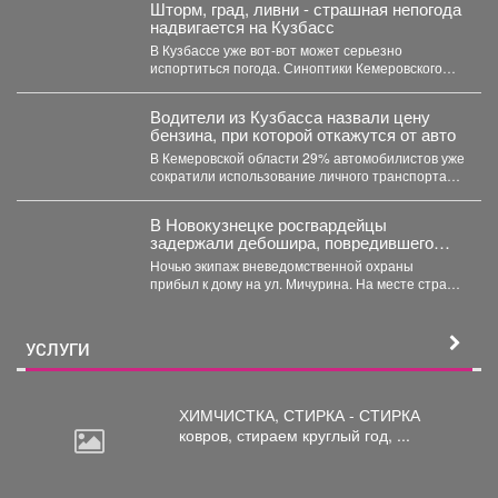
Шторм, град, ливни - страшная непогода
надвигается на Кузбасс
В Кузбассе уже вот-вот может серьезно
испортиться погода. Синоптики Кемеровского
гидрометцентра опубликовали прогноз погоды...
Водители из Кузбасса назвали цену
бензина, при которой откажутся от авто
В Кемеровской области 29% автомобилистов уже
сократили использование личного транспорта
из‑за стоимости топлива. При этом...
В Новокузнецке росгвардейцы
задержали дебошира, повредившего
окно и дверь квартиры сожительницы
Ночью экипаж вневедомственной охраны
прибыл к дому на ул. Мичурина. На месте стражи
правопорядка обнаружили...
УСЛУГИ
ХИМЧИСТКА, СТИРКА - СТИРКА
ковров,
стираем круглый год, ...