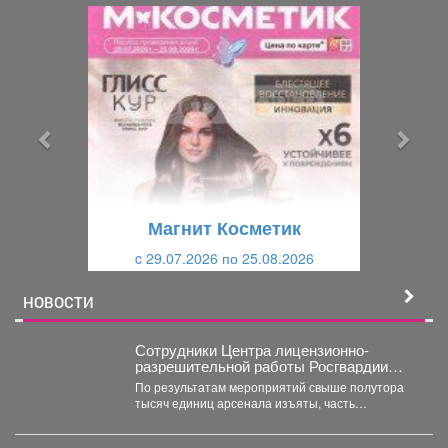
П
С
р
л
е
е
д
д
ы
у
д
ю
у
щ
щ
и
Магнит Косметик
и
й
c 29.07.2026 по 25.08.2026
й
НОВОСТИ
Сотрудники Центра лицензионно-
разрешительной работы Росгвардии
Кузбасса с начала года проверили
По результатам мероприятий свыше полутора
свыше пяти тысяч владельцев оружия.
тысяч единиц арсенала изъяты, часть
собственников привлечена к административной
ответственности.