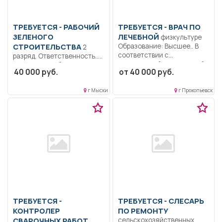
ТРЕБУЕТСЯ - РАБОЧИЙ
ТРЕБУЕТСЯ - ВРАЧ ПО
ЗЕЛЕНОГО
ЛЕЧЕБНОЙ
физкультуре
СТРОИТЕЛЬСТВА
Образование: Высшее.. В
2
соответствии с
разряд. Ответственность..
должностной инструкцией,
Выполняет работы при
40 000 руб.
от 40 000 руб.
утвержденной в...
закладке зеленых
насаждений, разбивке...
г Мыски
г Прокопьевск
ТРЕБУЕТСЯ -
ТРЕБУЕТСЯ - СЛЕСАРЬ
КОНТРОЛЕР
ПО РЕМОНТУ
СВАРОЧНЫХ РАБОТ
сельскохозяйственных