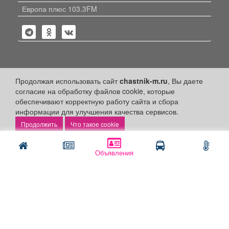
Европа плюс 103.3FM
Политика конфиденциальности
Продолжая использовать сайт
chastnik-m.ru
, Вы даете
согласие на обработку файлов cookie, которые
Публикации с пометкой «Реклама», «На правах рекламы»,
обеспечивают корректную работу сайта и сбора
«Партнёрский проект» оплачены рекламодателем.
Редакция сайта не несет ответственности за достоверность
информации для улучшения качества сервисов.
информации, содержащейся в рекламных материалах и
Что такое cookie
объявлениях.
+16
© 2006-2026
ООО "Частник-М"
Объявления