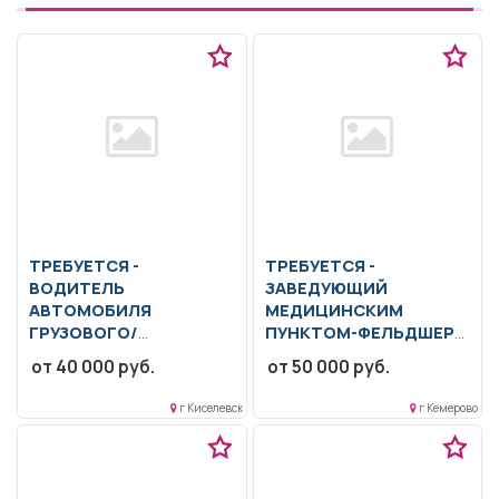
ТРЕБУЕТСЯ -
ТРЕБУЕТСЯ -
ВОДИТЕЛЬ
ЗАВЕДУЮЩИЙ
АВТОМОБИЛЯ
МЕДИЦИНСКИМ
ГРУЗОВОГО/
ПУНКТОМ-ФЕЛЬДШЕР
СПЕЦИАЛЬНОГО
Образование: Среднее
от 40 000 руб.
от 50 000 руб.
профессиональное..
Образование: Общее
Руководство
образование.. Доставка и
г Киселевск
г Кемерово
деятельностью
сопровождение
медицинского персонала.
технических и
Консультативная помощь....
медицинских...