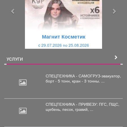
д
д
ы
у
д
ю
у
щ
щ
и
Магнит Косметик
и
й
c 29.07.2026 по 25.08.2026
й
УСЛУГИ
СПЕЦТЕХНИКА - САМОГРУЗ-эвакуатор,
борт
- 5 тонн, кран - 3 тонны. ...
СПЕЦТЕХНИКА - ПРИВЕЗУ: ПГС,
ПЩС,
щебень, песок, гравий, ...