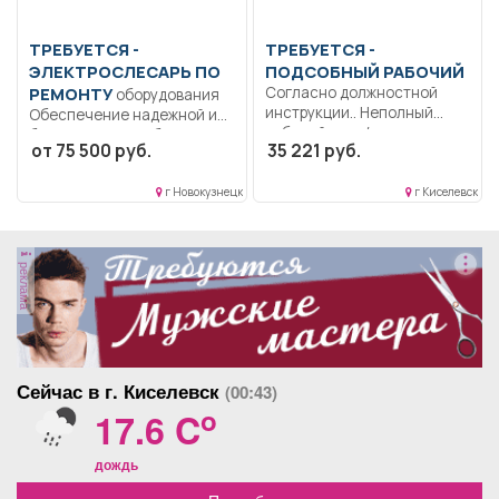
ТРЕБУЕТСЯ -
ТРЕБУЕТСЯ -
ЭЛЕКТРОСЛЕСАРЬ ПО
ПОДСОБНЫЙ РАБОЧИЙ
РЕМОНТУ
Согласно должностной
оборудования
инструкции.. Неполный
Обеспечение надежной и
рабочий день/неполная
безаварийной работы
от 75 500 руб.
35 221 руб.
рабочая неделя..
обслуживаемого
оборудования. Соблюдение
г Новокузнецк
г Киселевск
графика...
реклама
Сейчас в г. Киселевск
(00:43)
o
17.6 C
дождь