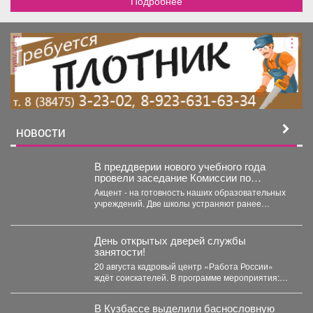
Подробнее
реклама
НОВОСТИ
В преддверии нового учебного года
провели заседание Комиссии по
чрезвычайным ситуациям и пожарной
Акцент - на готовность наших образовательных
безопасности.
учреждений. Две школы устраняют ранее
выданные предписания. Учреждения...
День открытых дверей службы
занятости!
20 августа кадровый центр «Работа России»
ждёт соискателей. В программе мероприятия:
ярмарка вакансий, индивидуальные...
В Кузбассе выделили баснословную