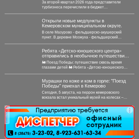
За второй квартал 2026 года представители
турбизнеса перечислили в бюджет
Новосибирска 32,4 млн рублей. Всего...
Открыли новые медпункты в
Кемеровском муниципальном округе.
В селе Мазурово - фельдшерско-акушерский
пункт. В деревне Мозжуха - фельдшерский
здравпункт. В модульных...
Ребята «Детско-юношеского центра»
отправились в необычное путешествие -
на борт «Поезда Победы».
🚂 Поезд Победы: путешествие сквозь время
глазами детей 🚂 Ребята «Детско-юношеского
центра» отправились в...
Мурашки по коже и ком в горле: "Поезд
Победы" приехал в Кемерово
Сегодня, 5 августа, на перрон кемеровского
вокзала встал уникальный музей на колесах –
"Поезд Победы"....
реклама