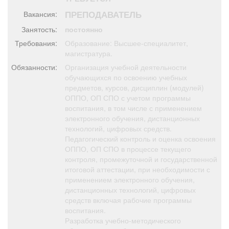
Афиша
Обучение
Проекты
ПРЕПОДАВАТЕЛЬ
Вакансия:
Занятость:
постоянно
Требования:
Образование: Высшее-специалитет,
магистратура.
Товары
Поздравления
Погода
Обязанности:
Организация учебной деятельности
обучающихся по освоению учебных
предметов, курсов, дисциплин (модулей)
ОППО, ОП СПО с учетом программы
воспитания, в том числе с применением
электронного обучения, дистанционных
ТВ программа
Я - пенсионер
технологий, цифровых средств.
Педагогический контроль и оценка освоения
ОППО, ОП СПО в процессе текущего
контроля, промежуточной и государственной
итоговой аттестации, при необходимости с
применением электронного обучения,
дистанционных технологий, цифровых
средств включая рабочие программы
воспитания.
Разработка учебно-методического