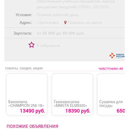
обеспечения учебных предметов, курсов,
дисциплин (модулей) ОППО, ОП СПО.
Условия:
Полный рабочий день.
Адрес:
г Киселевск
Показать на карте
Зарплата:
от 45 000 до 50 000 руб.
В избранное
ТОВАРЫ, СКИДКИ, АКЦИИ
Бензопила
Газонокосилка
Сушилка для
«CHAMPION 256-18»
«MAKITA ELM3320»
посуды
13490 руб.
18390 руб.
650 р
ПОХОЖИЕ ОБЪЯВЛЕНИЯ