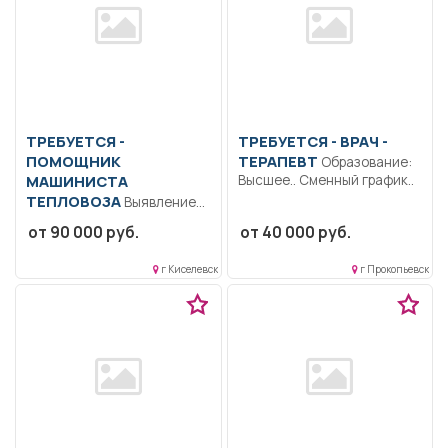
ТРЕБУЕТСЯ -
ТРЕБУЕТСЯ - ВРАЧ -
ПОМОЩНИК
ТЕРАПЕВТ
Образование:
МАШИНИСТА
Высшее.. Сменный график..
ТЕПЛОВОЗА
Выявление
неисправностей на
от 90 000 руб.
от 40 000 руб.
локомотиве
соответствующего типа
г Киселевск
г Прокопьевск
или составе вагонов,...