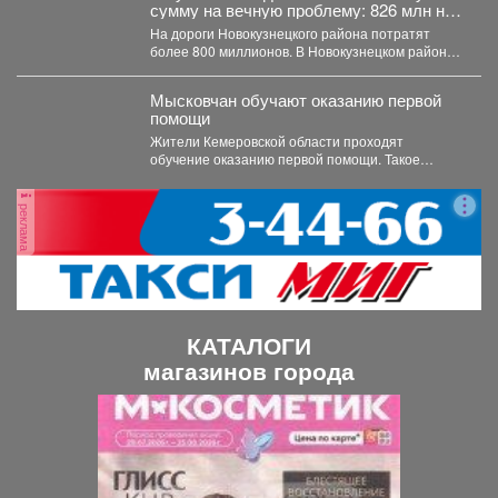
сумму на вечную проблему: 826 млн на
ремонт
На дороги Новокузнецкого района потратят
более 800 миллионов. В Новокузнецком районе в
ближайшие два...
Мысковчан обучают оказанию первой
помощи
Жители Кемеровской области проходят
обучение оказанию первой помощи. Такое
поручение дал губернатор Илья Середюк. ...
реклама
КАТАЛОГИ
магазинов города
П
С
р
л
е
е