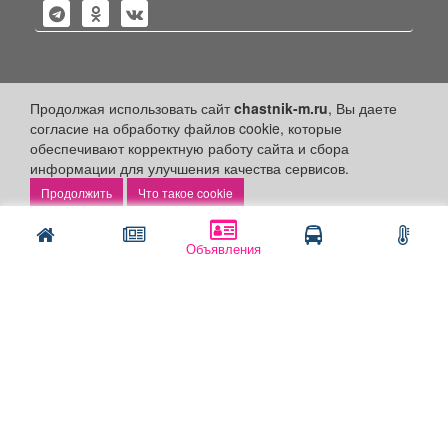
Политика конфиденциальности
Продолжая использовать сайт
chastnik-m.ru
, Вы даете
согласие на обработку файлов cookie, которые
Публикации с пометкой «Реклама», «На правах рекламы»,
обеспечивают корректную работу сайта и сбора
«Партнёрский проект» оплачены рекламодателем.
информации для улучшения качества сервисов.
Редакция сайта не несет ответственности за достоверность
информации, содержащейся в рекламных материалах и
Что такое cookie
объявлениях.
+16
© 2006-2026
ООО "Частник-М"
Объявления