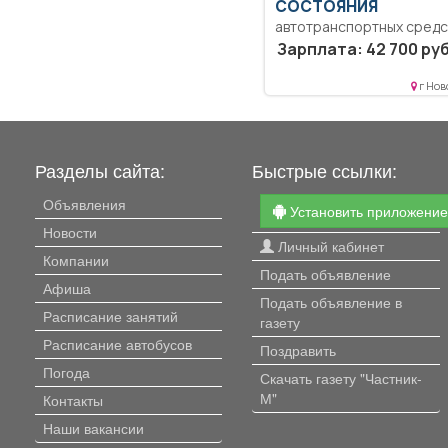
СОСТОЯНИЯ
автотранспортных средс
Образование: Среднее
Зарплата: 42 700 руб
профессиональное
образование.. Выполнен
г Нов
работ по диагностике...
Разделы сайта:
Быстрые ссылки:
Объявления
Установить приложени
Новости
Личный кабинет
Компании
Подать объявление
Афиша
Подать объявление в
Расписание занятий
газету
Расписание автобусов
Поздравить
Погода
Скачать газету "Частник-
М"
Контакты
Наши вакансии