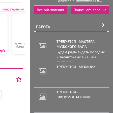
Все объявления
Подать объявление
РАБОТА
ТРЕБУЕТСЯ - МАСТЕРА
Букет микс
Букет «Белый Алтай»
Набор из
МУЖСКОГО ЗАЛА
«Малиновый закат»
уб.
3650 руб.
1950 руб.
Будем рады видеть молодых
и талантливых в нашем
дружном...
ТРЕБУЕТСЯ - МЕХАНИК
ТРЕБУЕТСЯ -
ШИНОМОНТАЖНИК