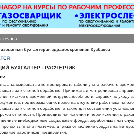
АННИКИ 5 разряда,
апартаментов.
откатные 
/п от 33000 руб. 6
-Комплектация номеров
виды сваро
зряда, з/п от 37000
всем необходимым
металлоко
руб. официальное
перед заселением
бетонны
трудоустройство
постояльцев. -Смена
любой с
ный соц. пакет ООО
постельного белья и
Пенсионе
остоянно
ОП «Интерлок-Н»
полотенец. -Стирка и
1
глажка. -Поливка
изованная бухгалтерия здравоохранения Кузбасса
растений. -Проверка
ЕТСЯ
состояния
электрических приборов
ИЙ БУХГАЛТЕР - РАСЧЕТЧИК
— телевизора,
кондиционера,
нно
холодильника и др.
ть, анализировать и контролировать табели учета рабочего времен
-Пополнение запаса
ливать их к счетной обработке. Принимать и контролировать прави
предметов личной
ния листков о временной нетрудоспособности, справок по уходу з
гигиены, а также мини-
документов, подтверждающих право на отсутствие работника на раб
бара. -Уборка зон
ливать их к счетной обработке, а также для составления установл
отдыха, коридоров и
рской отчетности. Производить начисления и перечисления страхо
служебных помещений.
ственные внебюджетные социальные фонды, заработных плат слу
-Выполнение
 прочих выплат и платежей, а также отчисление средств на матер
отдельных поручений
рование работников предприятия.