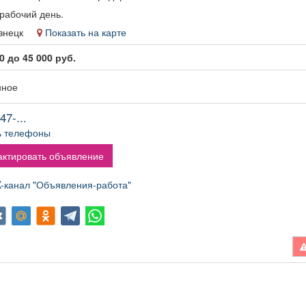
администраторов.
рабочий день.
Условия: График:
Сменный Занятость:
кузнецк
Показать на карте
Постоянная Способ
0 до 45 000 руб.
оформления: Трудовой
договор Количество
рабочих часов в день: 8
нное
Частота выплат:
Дважды в месяц Сфера
47-...
деятельности
ь телефоны
компании: Гостиничный
бизнес и туризм Смены:
ктировать объявление
2/2 Рабочее место:
Гостиница
канал "Объявления-работа"