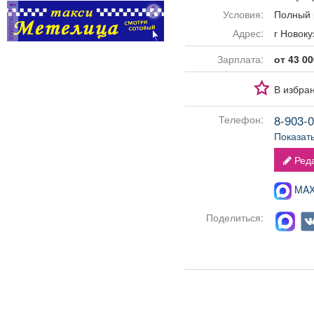
Условия:
Полный 
реклама
Адрес:
г Ново
Зарплата:
от 43 00
В избра
8-903-0
Телефон:
Показат
Реда
MAX-
Поделиться: