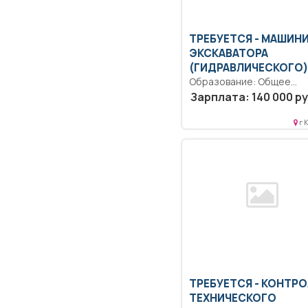
ТРЕБУЕТСЯ - МАШИН
ЭКСКАВАТОРА
(ГИДРАВЛИЧЕСКОГО)
Образование: Общее
образование.. Эксплуата
Зарплата: 140 000 ру
экскаватора при провед
вскрышных, добычных,...
г 
ТРЕБУЕТСЯ - КОНТР
ТЕХНИЧЕСКОГО