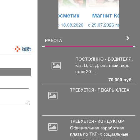
у
щ
щ
и
Магнит Косметик
и
й
c 29.07.2026 по 25.08.2026
й
РАБОТА
ПОСТОЯННО - ВОДИТЕЛЯ,
кат.
В, С, Д, опытный, вод.
стаж 20 ...
70 000 руб.
ТРЕБУЕТСЯ - ПЕКАРЬ ХЛЕБА
30
000
руб.
ТРЕБУЕТСЯ - КОНДУКТОР
Официальная заработная
плата по ТКРФ; социальные
гарантии и уверенность в...