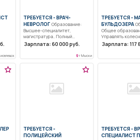
ИСТ
ТРЕБУЕТСЯ - ВРАЧ-
ТРЕБУЕТСЯ - 
НЕВРОЛОГ
БУЛЬДОЗЕРА
Образование:
Образование:
Высшее-специалитет,
Общее образован
магистратура.. Полный
Управлять колес
рабочий день..
бульдозером Бел
ция
б.
Зарплата: 60 000 руб.
Зарплата: 117 
строительстве,...
ении
Киселевск
г Мыски
ОЛЕР
ТРЕБУЕТСЯ -
ТРЕБУЕТСЯ - В
ПОЛИЦЕЙСКИЙ
СПЕЦИАЛИСТ 