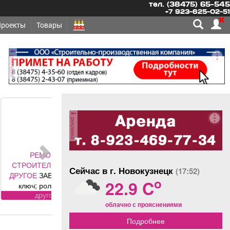
тел. (38475) 65-545
+7 923-625-02-51
Проекты
Товары
реклама
реклама
ОНТ,
ЛЬСТВО -
Сейчас в г. Новокузнецк
(17:52)
АБОРЫ под
o
22.9 C
олетные,
 ворота (от
угое
облачно с прояснениями
ального
авителя
Подробнее
 DoorHan);