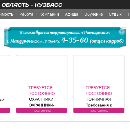
ОБЛАСТЬ - КУЗБАСС
имость
Работа
Компании
Афиша
Обучение
Отдых
реклама
ТРЕБУЕТСЯ -
ТРЕБУЕТСЯ -
РЕМ
ПОСТОЯННО
ПОСТОЯННО
СТРОИТЕ
ОХРАННИКИ,
ГОРНИЧНАЯ
ДРУГОЕ
З
ОХРАННИКИ-
Требования к
ключ; р
ДИТЕЛИ Требования
кандидату: без опыта
секционные
постоянно
постоянно
др
андидату: лицензия.
работы Обязанности:
офици
Условия:
-Влажная и сухая
предст
ИЦЕНЗИРОВАННЫЕ
уборка номеров и
компании