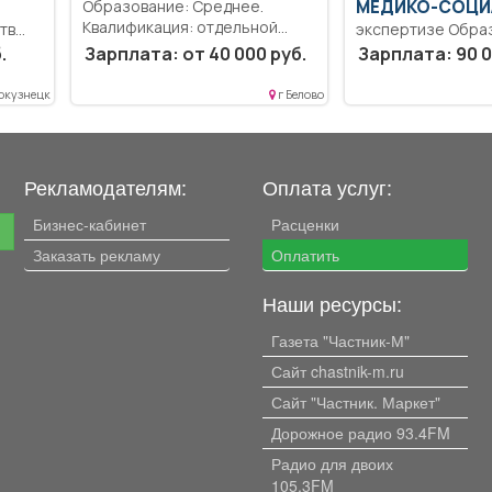
Образование: Среднее.
МЕДИКО-СОЦИ
Квалификация: отдельной
тв
экспертизе Обра
роты патрульно-постовой
Высшее образова
.
Зарплата: от 40 000 руб.
Зарплата: 90 0
службы полиции.. Полицейский
специалитет, маги
отдельной...
ие
Оказание услуги по
окузнецк
г Белово
Рекламодателям:
Оплата услуг:
Бизнес-кабинет
Расценки
е
Заказать рекламу
Оплатить
Наши ресурсы:
Газета "Частник-М"
Сайт chastnik-m.ru
Сайт "Частник. Маркет"
Дорожное радио 93.4FM
Радио для двоих
105.3FM