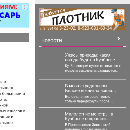
ворота; все
чных работ;
реклама
нструкции;
е работы
ложности.
рам скидка
0%.
НОВОСТИ
Ужасы природы: какая
погода будет в Кузбассе на
выходных
Кузбассовцам нужно готовиться к
мокрым выходным, ожидаются
дожди с грозами и сильный
ветер. По...
и и
В многострадальном
льность
Белове возникла новая
а больными и
напасть – что на этот раз
Беловчане, которые только-
оте,
только передохнули после
енной
откачки воды из затопленных
вых взносов в
подвалов, столкнулись с новой
Малолетние монстры: в
напастью. ...
жащих и
Кузбассе подростки
иальное
избили, запихали в
В Прокопьевске Зенковский
багажник, и похитили 10-
районный суд назначил к