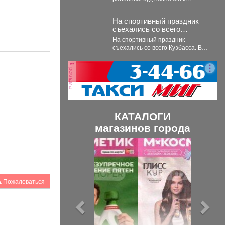
летнего ребенка
рассмотрению уголовное дело о
похищении 10-летнего ребёнка.
На спортивный праздник
...
съехались со всего
Кузбасса.
На спортивный праздник
съехались со всего Кузбасса. В
Прокопьевске прошел
традиционный турнир по
реклама
теннису. 🥎...
КАТАЛОГИ
магазинов города
П
С
р
л
е
е
Пожаловаться
д
д
ы
у
д
ю