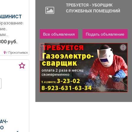
ТРЕБУЕТСЯ - УБОРЩИК
СЛУЖЕБНЫХ ПОМЕЩЕНИЙ
МАШИНИСТ
ие..
Все объявления
Подать объявление
ным
АЗ при
800 руб.
реклама
г Прокопьевск
РАЧ-
ПО