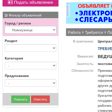
Подать объявление
Вывоз мусора.
ОХР
реклама
з
ра
Фильтр объявлений
Город / регион
пол
работа
требуется
п
Ч
Раздел
В компанию:
Централ
ТРЕБУ
ВЕДУЩ
Вакансия:
Категория
Занятость:
постоя
Обязанности:
Принима
подготав
Предложение
оформле
других 
подготав
бухгалте
государ
рабочих,
стимули