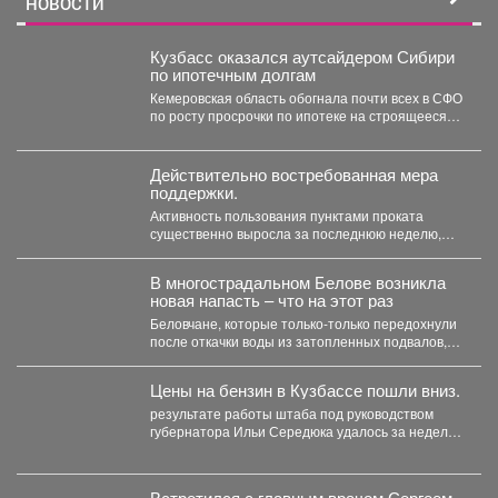
НОВОСТИ
Кузбасс оказался аутсайдером Сибири
по ипотечным долгам
Кемеровская область обогнала почти всех в СФО
по росту просрочки по ипотеке на строящееся
жильё....
Действительно востребованная мера
поддержки.
Активность пользования пунктами проката
существенно выросла за последнюю неделю,
после того как губернатор поручил включить...
В многострадальном Белове возникла
новая напасть – что на этот раз
Беловчане, которые только-только передохнули
после откачки воды из затопленных подвалов,
столкнулись с новой напастью. ...
Цены на бензин в Кузбассе пошли вниз.
результате работы штаба под руководством
губернатора Ильи Середюка удалось за неделю
увеличить на 21% количество...
Встретился с главным врачом Сергеем