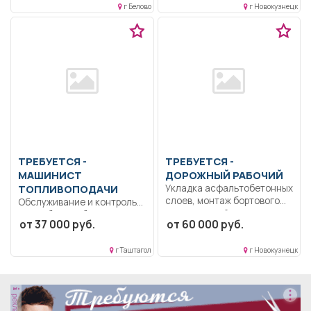
г Белово
г Новокузнецк
образование.
Дисциплинированность..
Ремонт и обслуживание...
ТРЕБУЕТСЯ -
ТРЕБУЕТСЯ -
МАШИНИСТ
ДОРОЖНЫЙ РАБОЧИЙ
ТОПЛИВОПОДАЧИ
Укладка асфальтобетонных
слоев, монтаж бортового
Обслуживание и контроль
камня, устройство
над работой оборудования
от 37 000 руб.
от 60 000 руб.
щебеночных слоёв...
топливоподачи;
выполнение требований...
г Таштагол
г Новокузнецк
реклама