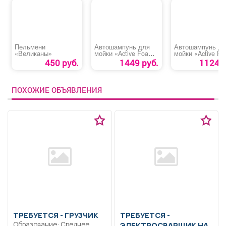
Пельмени
Автошампунь для
Автошампунь дл
«Великаны»
мойки «Active Foam
мойки «Active F
ULTRA PF-80 AVS»
PF-40»
450 руб.
1449 руб.
1124 р
ПОХОЖИЕ ОБЪЯВЛЕНИЯ
ТРЕБУЕТСЯ - ГРУЗЧИК
ТРЕБУЕТСЯ -
Образование: Среднее
ЭЛЕКТРОСВАРЩИК НА