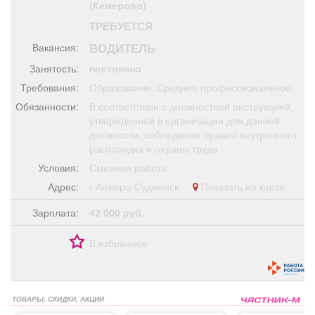
(Кемерово)
Афиша
Обучение
Проекты
ТРЕБУЕТСЯ
ВОДИТЕЛЬ
Вакансия:
Занятость:
постоянно
Требования:
Образование: Среднее профессиональное.
Товары
Поздравления
Погода
Обязанности:
В соответствии с должностной инструкцией,
утвержденной в организации для данной
должности, соблюдение правил внутреннего
распорядка и охраны труда
ТВ программа
Я - пенсионер
Условия:
Сменная работа.
Адрес:
г Анжеро-Судженск
Показать на карте
Зарплата:
42 000 руб.
В избранное
ТОВАРЫ, СКИДКИ, АКЦИИ