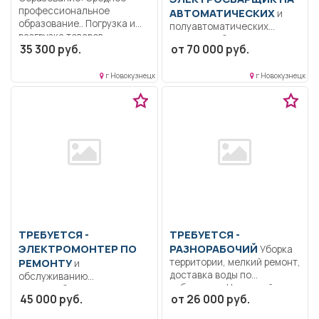
профессиональное
АВТОМАТИЧЕСКИХ
и
образование.. Погрузка и
полуавтоматических
разгрузка товаров..
машинах Образование:
35 300 руб.
от 70 000 руб.
Полный...
Среднее
профессиональное.. Сварка
г Новокузнецк
г Новокузнецк
всех видов
металлоконструкций.....
ТРЕБУЕТСЯ -
ТРЕБУЕТСЯ -
ЭЛЕКТРОМОНТЕР ПО
РАЗНОРАБОЧИЙ
Уборка
РЕМОНТУ
территории, мелкий ремонт,
и
доставка воды по
обслуживанию
кабинетам.. Неполный...
электрооборудования
45 000 руб.
от 26 000 руб.
Образование: Среднее
профессиональное