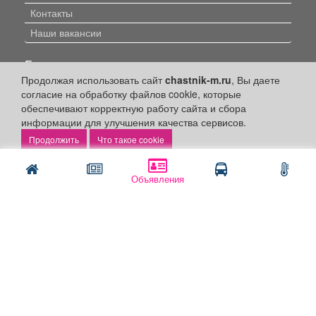
Контакты
Наши вакансии
Быстрые ссылки:
Продолжая использовать сайт
chastnik-m.ru
, Вы даете
Установить приложение
согласие на обработку файлов cookie, которые
обеспечивают корректную работу сайта и сбора
Личный кабинет
информации для улучшения качества сервисов.
Подать объявление
Что такое cookie
Подать объявление в газету
Поздравить
Объявления
Скачать газету "Частник-М"
Рекламодателям:
Бизнес-кабинет
Заказать рекламу
Оплата услуг: