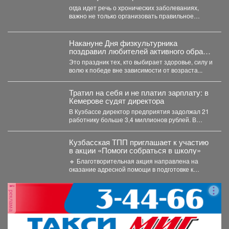
огда идет речь о хронических заболеваниях,
важно не только организовать правильное
лечение, но и научить...
Накануне Дня физкультурника
поздравил любителей активного образа
жизни!
Это праздник тех, кто выбирает здоровье, силу и
волю к победе вне зависимости от возраста...
Тратил на себя и не платил зарплату: в
Кемерове судят директора
В Кузбассе директор предприятия задолжал 21
работнику больше 3,4 миллионов рублей. В
Кузбассе прокуратура...
Кузбасская ТПП приглашает к участию
в акции «Помоги собраться в школу»
🔹 Благотворительная акция направлена на
оказание адресной помощи в подготовке к
новому учебному году первоклассников...
реклама