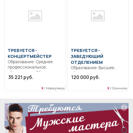
ТРЕБУЕТСЯ -
ТРЕБУЕТСЯ -
КОНЦЕРТМЕЙСТЕР
ЗАВЕДУЮЩИЙ
Образование: Среднее
ОТДЕЛЕНИЕМ
профессиональное
Образование: Высшее
образование.. Обеспечение
образование — подготовка
35 221 руб.
120 000 руб.
профессионального
кадров высшей
исполнения музыкального
квалификации.. Согласно...
материала...
г Новокузнецк
г Осинники
реклама