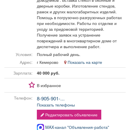
доводчиков . Вставка стёкол в оконные и
Афиша
Обучение
Проекты
дверные коробки. Изготовление стендов,
рамок и других малогабаритных изделий.
Помощь в погрузочно-разгрузочных работах
при необходимости. Работы по отделке и
уходу за придомовой территорией.
Получение заявок на устранение
Товары
Поздравления
Погода
повреждений в многоквартирном доме от
диспетчера и выполнение работ.
Условия:
Полный рабочий день.
Адрес:
г Кемерово
Показать на карте
ТВ программа
Я - пенсионер
Зарплата:
40 000 руб.
В избранное
8-905-901-...
Телефон:
Показать телефоны
Редактировать объявление
MAX-канал "Объявления-работа"