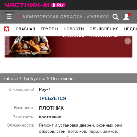
☰
КЕМЕРОВСКАЯ ОБЛАСТЬ - КУЗБАСС
ГЛАВНАЯ
ГРУППЫ
НОВОСТИ
ОБЪЯВЛЕНИЯ
НЕДВ
Главная
Группы
Новости
реклама
Объявления
Недвижимость
Услуги
работа
требуется
постоянно
В компанию:
Рэу-7
ТРЕБУЕТСЯ
Работа
Транспорт
Компании
ПЛОТНИК
Вакансия:
Занятость:
постоянно
Обязанности:
Ремонт и установка дверей, оконных рам,
откосов, стен, потолков, перил, замков,