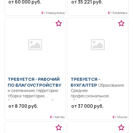
от 60 000 руб.
от 35 221 руб.
Образование: Среднее
профессиональное
г Новокузнецк
г Киселевск
образование.. Ремонт и
обслуживание...
ТРЕБУЕТСЯ - РАБОЧИЙ
ТРЕБУЕТСЯ -
ПО БЛАГОУСТРОЙСТВУ
БУХГАЛТЕР
Образование:
и озеленинию территории
Среднее
Уборка территории,
профессиональное
благоустройство клумб..
образование.. Ведение
от 8 700 руб.
от 37 000 руб.
Неполный рабочий день/
безвозмездного
неполная...
поступления основных
средств...
г Калтан
г Мыски