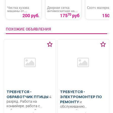
Чистка кузова
Дверная сетка
Скотч малярный
машины от
антимоскитная на
битумных пятен
магнитах
70
200 руб.
175
руб
150 р
ПОХОЖИЕ ОБЪЯВЛЕНИЯ
ТРЕБУЕТСЯ -
ТРЕБУЕТСЯ -
ОБРАБОТЧИК ПТИЦЫ
ЭЛЕКТРОМОНТЕР ПО
4
разряд.. Работа на
РЕМОНТУ
и
конвейере, работа с
обслуживанию
субпродуктами.. Сменная...
электрооборудования