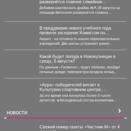
развернётся главное семейное
соревнование этого лета - городской
Добавим шахтёрского драйва 🚲⛏ 29 августа на
конкурс «Шахтёрский видномобиль».
площади Весенняя развернётся главное
семейное соревнование этого...
В преддверии нового учебного года
провели заседание Комиссии по
чрезвычайным ситуациям и пожарной
Акцент - на готовность наших образовательных
безопасности.
учреждений. Две школы устраняют ранее
выданные предписания. Учреждения...
Какой будет погода в Новокузнецке в
среду, 5 августа?
По данным «Гисметео», будет облачно, пройдут
сильные дожди, температура воздуха ночью...
«Аура» победителей витает в
Культурно-спортивном центре
металлургов ЕВРАЗа уже больше 30
За это время она коснулась более 5 тысяч
лет.
артистов. ☀️Молодёжный состав коллектива
«Аура» получил...
НОВОСТИ
Свежий номер газеты «Частник‑М» от 4