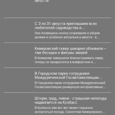
августа!
С 3 по 31 августа приглашаем всех
любителей садоводства и
огородничества в библиотеку
Она посвящена сезону созревания и уборки
«Молодежная» на книжную выставку
урожая и особенно актуальна в августе - в
«Ваш урожайный участок»!
самое...
Кемеровский сквер шикарно обновили –
там беседки и фигуры зверей
В Кемерове завершили благоустраивать сквер,
теперь он превратился в комфортное и
уникальное место. В...
В Городском парке сотрудники
Междуреченской Госавтоинспекции
развернули интерактивные
В Городском парке сотрудники Междуреченской
профилактические площадки
Госавтоинспекции развернули интерактивные
профилактические площадки по популяризации
Правил дорожного движения...
Шторм, град, ливни - страшная непогода
надвигается на Кузбасс
В Кузбассе уже вот-вот может серьезно
испортиться погода. Синоптики Кемеровского