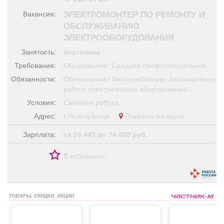
Афиша
Обучение
Проекты
ЭЛЕКТРОМОНТЕР ПО РЕМОНТУ И
Вакансия:
ОБСЛУЖИВАНИЮ
ЭЛЕКТРООБОРУДОВАНИЯ
Занятость:
постоянно
Товары
Поздравления
Погода
Требования:
Образование: Среднее профессиональное.
Обязанности:
Обеспечивает бесперебойную, безаварийную
работу электрического оборудования.
Условия:
Сменная работа.
Адрес:
г Новокузнецк
Показать на карте
ТВ программа
Я - пенсионер
Зарплата:
от 56 443 до 74 020 руб.
В избранное
ТОВАРЫ, СКИДКИ, АКЦИИ