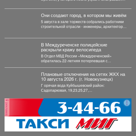
тяжелейший инфаркт....
Они создают город, в котором мы живём
5 августа в зале торжеств собрались работники
строительной отрасли - инженеры, архитекторы,
проектировщики, руководители и...
В Междуреченске полицейские
раскрыли кражу велосипеда
В Отдел МВД России «Междуреченский»
обратилась 22-летняя потерпевшая с
заявлением о том, что неизвестное лицо...
Плановые отключения на сетях ЖКХ на
10 августа 2026 г. (г. Новокузнецк)
Г орячая вода Куйбышевский район:
Садопарковая, 19,23,25,27,
29,31,33,35,28/1,28/2,28,30,...
реклама