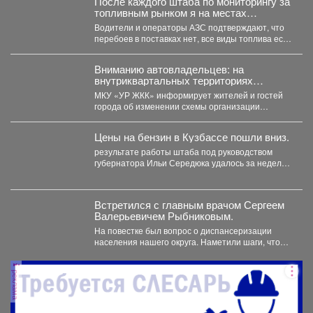
После каждого штаба по мониторингу за
топливным рынком я на местах
проверяю, соответствует ли озвученная
Водители и операторы АЗС подтверждают, что
информация действительности.
перебоев в поставках нет, все виды топлива есть
в...
Вниманию автовладельцев: на
внутриквартальных территориях
Междуреченского муниципального
МКУ «УР ЖКК» информирует жителей и гостей
округа вводятся ограничения стоянки.
города об изменении схемы организации
дорожного движения на...
Цены на бензин в Кузбассе пошли вниз.
результате работы штаба под руководством
губернатора Ильи Середюка удалось за неделю
увеличить на 21% количество...
Встретился с главным врачом Сергеем
Валерьевичем Рыбниковым.
На повестке был вопрос о диспансеризации
населения нашего округа. Наметили шаги, чтобы
увеличить охват жителей:...
реклама