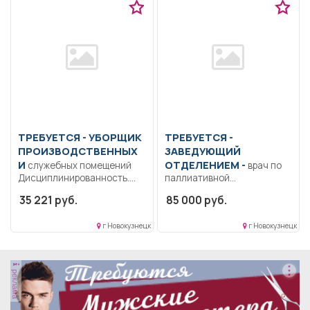
ТРЕБУЕТСЯ - УБОРЩИК
ТРЕБУЕТСЯ -
ПРОИЗВОДСТВЕННЫХ
ЗАВЕДУЮЩИЙ
И
ОТДЕЛЕНИЕМ -
служебных помещений
врач по
Дисциплинированность.
паллиативной
Ответственность..
медицинской помощи
35 221 руб.
85 000 руб.
Поддерживает надлежащее
Образование: Высшее
санитарное состояние и
образование —
г Новокузнецк
г Новокузнецк
порядок...
специалитет,...
реклама