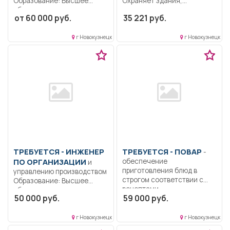
Образование: Высшее
Охраняет здания,
образование —
сооружение и имущество
от 60 000 руб.
35 221 руб.
бакалавриат.. Работа с...
Учреждения,...
г Новокузнецк
г Новокузнецк
ТРЕБУЕТСЯ - ИНЖЕНЕР
ТРЕБУЕТСЯ - ПОВАР
-
ПО ОРГАНИЗАЦИИ
обеспечение
и
приготовления блюд в
управлению производством
строгом соответствии с
Образование: Высшее
рецептами,...
образование —
50 000 руб.
59 000 руб.
специалитет,
магистратура..
Управление...
г Новокузнецк
г Новокузнецк