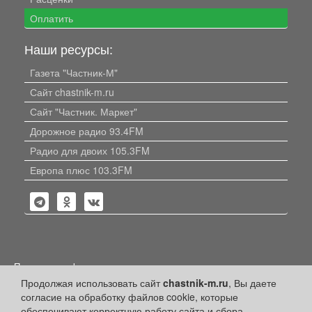
Оплатить
Наши ресурсы:
Газета "Частник-М"
Сайт chastnik-m.ru
Сайт "Частник. Маркет"
Дорожное радио 93.4FM
Радио для двоих 105.3FM
Европа плюс 103.3FM
Политика конфиденциальности
Продолжая использовать сайт
chastnik-m.ru
, Вы даете
Публикации с пометкой «Реклама», «На правах рекламы»,
согласие на обработку файлов cookie, которые
«Партнёрский проект» оплачены рекламодателем.
Редакция сайта не несет ответственности за достоверность
обеспечивают корректную работу сайта и сбора