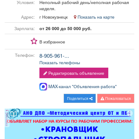
Условия:
Неполный рабочий день/неполная рабочая
Афиша
Обучение
Проекты
неделя.
Адрес:
г Новокузнецк
Показать на карте
Зарплата:
от 26 000 до 50 000 руб.
Товары
Поздравления
Погода
В избранное
8-905-961-...
Телефон:
Показать телефоны
Редактировать объявление
ТВ программа
Я - пенсионер
MAX-канал "Объявления-работа"
Поделиться
Пожаловаться
реклама