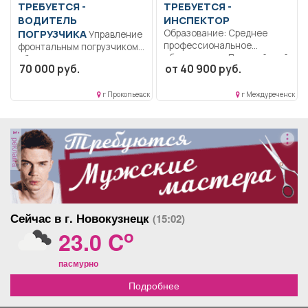
ТРЕБУЕТСЯ -
ТРЕБУЕТСЯ -
ВОДИТЕЛЬ
ИНСПЕКТОР
ПОГРУЗЧИКА
Образование: Среднее
Управление
профессиональное
фронтальным погрузчиком,
образование.. Полицейский
обеспечивать
70 000 руб.
от 40 900 руб.
патрульно-постовой
бесперебойную работу и
службы полиции.
сохранность ТМЦ...
Выполнение...
г Прокопьевск
г Междуреченск
реклама
Сейчас в г. Новокузнецк
(15:02)
o
23.0 C
пасмурно
Подробнее