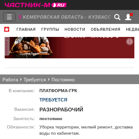
☰
КЕМЕРОВСКАЯ ОБЛАСТЬ - КУЗБАСС
ГЛАВНАЯ
ГРУППЫ
НОВОСТИ
ОБЪЯВЛЕНИЯ
НЕДВ
Главная
Группы
Новости
реклама
Объявления
Недвижимость
Услуги
работа
требуется
постоянно
В компанию:
ПЛАТФОРМА-ГРК
ТРЕБУЕТСЯ
Работа
Транспорт
Компании
РАЗНОРАБОЧИЙ
Вакансия:
Занятость:
постоянно
Обязанности:
Уборка территории, мелкий ремонт, доставка
воды по кабинетам.