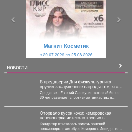
е
е
д
д
ы
у
д
ю
у
щ
щ
и
Магнит Косметик
и
й
c 29.07.2026 по 25.08.2026
й
НОВОСТИ
В преддверии Дня физкультурника
вручил заслуженные награды тем, кто
посвятил свою жизнь спорту и
Среди них - Евгений Сафиулин, который более
воспитанию чемпионов.
30 лет развивает спортивную гимнастику в
Кузбассе. За...
Оторвало кусок кожи: кемеровская
пенсионерка истекала кровью в
автобусе
Кондуктор отказалась помочь раненой
пенсионерке в автобусе Кемерова. Инцидентом