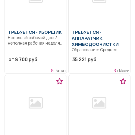
ТРЕБУЕТСЯ - УБОРЩИК
ТРЕБУЕТСЯ -
Неполный рабочий день/
АППАРАТЧИК
неполная рабочая неделя..
ХИМВОДООЧИСТКИ
Образование: Среднее
профессиональное
от 8 700 руб.
35 221 руб.
образование..
Осуществляет текущий
г Калтан
г Мыски
контроль за параметрами...