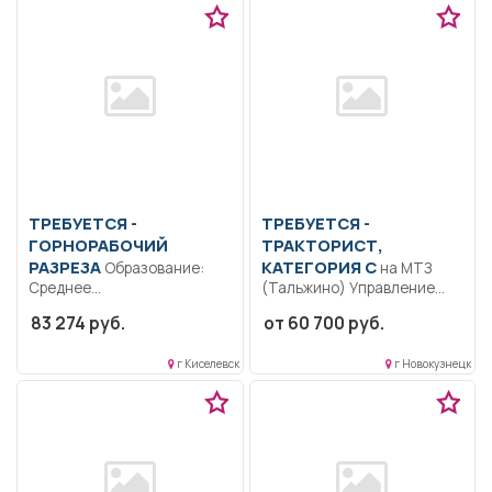
ТРЕБУЕТСЯ -
ТРЕБУЕТСЯ -
ГОРНОРАБОЧИЙ
ТРАКТОРИСТ,
РАЗРЕЗА
КАТЕГОРИЯ С
Образование:
на МТЗ
Среднее
(Тальжино) Управление
профессиональное
автотранспортным
83 274 руб.
от 60 700 руб.
образование.. Выполнение
средством (МТЗ) в
подготовительных и
соответствии с...
г Киселевск
г Новокузнецк
вспомогательных
технологических...