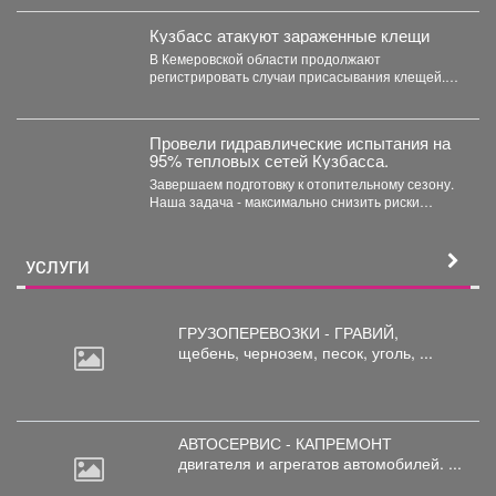
заинтересовались СК РФ. Следственный
комитет...
Кузбасс атакуют зараженные клещи
В Кемеровской области продолжают
регистрировать случаи присасывания клещей.
Управление Роспотребнадзора по Кемеровской
области опубликовало...
Провели гидравлические испытания на
95% тепловых сетей Кузбасса.
Завершаем подготовку к отопительному сезону.
Наша задача - максимально снизить риски
перебоев с теплом и...
УСЛУГИ
ГРУЗОПЕРЕВОЗКИ - ГРАВИЙ,
щебень,
чернозем, песок, уголь, ...
АВТОСЕРВИС - КАПРЕМОНТ
двигателя
и агрегатов автомобилей. ...