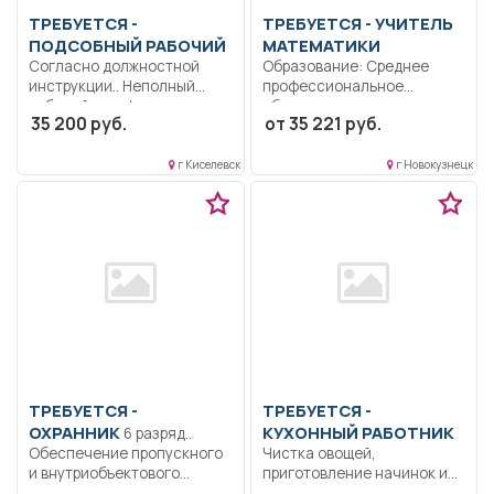
ТРЕБУЕТСЯ -
ТРЕБУЕТСЯ - УЧИТЕЛЬ
ПОДСОБНЫЙ РАБОЧИЙ
МАТЕМАТИКИ
Согласно должностной
Образование: Среднее
инструкции.. Неполный
профессиональное
рабочий день/неполная
образование..
35 200 руб.
от 35 221 руб.
рабочая неделя..
Осуществлять обучение
школьников, проведение
контрольных...
г Киселевск
г Новокузнецк
ТРЕБУЕТСЯ -
ТРЕБУЕТСЯ -
ОХРАННИК
КУХОННЫЙ РАБОТНИК
6 разряд..
Обеспечение пропускного
Чистка овощей,
и внутриобъектового
приготовление начинок и
режима согласно
напитков соответствии с