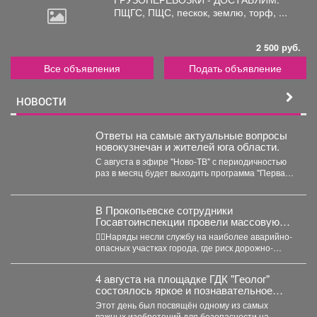
ПЩГС,
ПЩС, пескок, землю, торф, ...
2 500 руб.
Все объявления
Подать объявление
НОВОСТИ
Ответы на самые актуальные вопросы
новокузнечан и жителей юга области.
С августа в эфире "Ново-ТВ" с периодичностью
раз в месяц будет выходить программа "Первая
студия"...
В Прокопьевске сотрудники
Госавтоинспекции провели массовую
проверку водителей
👮‍♂Наряды несли службу на наиболее аварийно-
опасных участках города, где риск дорожно-
транспортных происшествий особенно высок.
Основная...
4 августа на площадке ГДК "Геолог"
состоялось яркое и познавательное
мероприятие - "День Светофора".
Этот день был посвящён одному из самых
важных изобретений для безопасности на