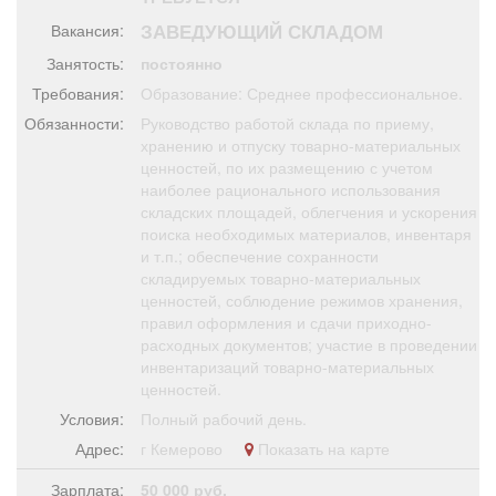
Афиша
Обучение
Проекты
ЗАВЕДУЮЩИЙ СКЛАДОМ
Вакансия:
Занятость:
постоянно
Требования:
Образование: Среднее профессиональное.
Обязанности:
Руководство работой склада по приему,
Товары
Поздравления
Погода
хранению и отпуску товарно-материальных
ценностей, по их размещению с учетом
наиболее рационального использования
складских площадей, облегчения и ускорения
поиска необходимых материалов, инвентаря
и т.п.; обеспечение сохранности
ТВ программа
Я - пенсионер
складируемых товарно-материальных
ценностей, соблюдение режимов хранения,
правил оформления и сдачи приходно-
расходных документов; участие в проведении
инвентаризаций товарно-материальных
ценностей.
Условия:
Полный рабочий день.
Адрес:
г Кемерово
Показать на карте
Зарплата:
50 000 руб.