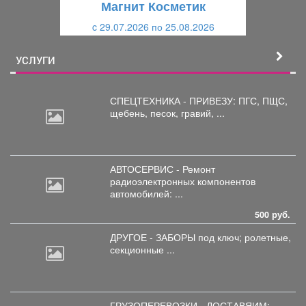
Магнит Косметик
и
й
c 29.07.2026 по 25.08.2026
й
УСЛУГИ
СПЕЦТЕХНИКА - ПРИВЕЗУ: ПГС,
ПЩС,
щебень, песок, гравий, ...
АВТОСЕРВИС - Ремонт
радиоэлектронных
компонентов
автомобилей: ...
500 руб.
ДРУГОЕ - ЗАБОРЫ под
ключ; ролетные,
секционные ...
ГРУЗОПЕРЕВОЗКИ - ДОСТАВЯИМ: