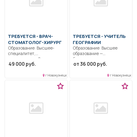
ТРЕБУЕТСЯ - ВРАЧ-
ТРЕБУЕТСЯ - УЧИТЕЛЬ
СТОМАТОЛОГ-ХИРУРГ
ГЕОГРАФИИ
Образование: Высшее-
Образование: Высшее
специалитет,
образование —
магистратура.. В
бакалавриат..
49 000 руб.
от 36 000 руб.
амбулаторно-
Осуществление
поликлиническую службу,
профессиональной
на 0.5 ставки. Полный...
деятельности в...
г Новокузнецк
г Новокузнецк