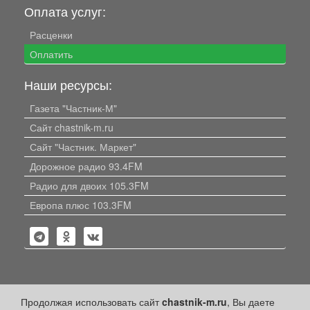
Оплата услуг:
Расценки
Оплатить
Наши ресурсы:
Газета "Частник-М"
Сайт chastnik-m.ru
Сайт "Частник. Маркет"
Дорожное радио 93.4FM
Радио для двоих 105.3FM
Европа плюс 103.3FM
Политика конфиденциальности
Продолжая использовать сайт
chastnik-m.ru
, Вы даете