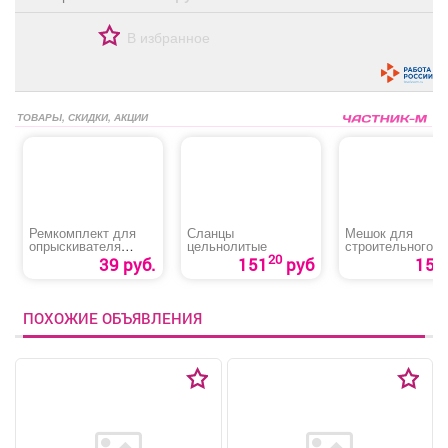
В избранное
ТОВАРЫ, СКИДКИ, АКЦИИ
Ремкомплект для
Сланцы
Мешок для
опрыскивателя
цельнолитые
строительного
«ОП-220 №4»
мусора
20
39 руб.
151
руб
15 р
ПОХОЖИЕ ОБЪЯВЛЕНИЯ