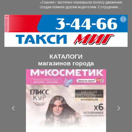
застрявшего в кювете грузовика.
«Скания» частично перекрыла полосу движения,
создав помехи другим водителям. Сотрудники
ГИБДД организовали на месте реверсивное...
реклама
КАТАЛОГИ
магазинов города
П
С
р
л
е
е
д
д
ы
у
д
ю
у
щ
щ
и