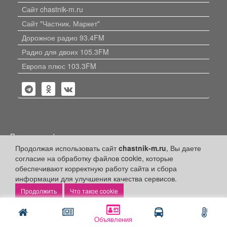
Сайт chastnik-m.ru
Сайт "Частник. Маркет"
Дорожное радио 93.4FM
Радио для двоих 105.3FM
Европа плюс 103.3FM
Политика конфиденциальности
Продолжая использовать сайт
chastnik-m.ru
, Вы даете
Публикации с пометкой «Реклама», «На правах рекламы»,
согласие на обработку файлов cookie, которые
«Партнёрский проект» оплачены рекламодателем.
Редакция сайта не несет ответственности за достоверность
обеспечивают корректную работу сайта и сбора
информации, содержащейся в рекламных материалах и
информации для улучшения качества сервисов.
объявлениях.
Что такое cookie
+16
© 2006-2026
ООО "Частник-М"
Объявления