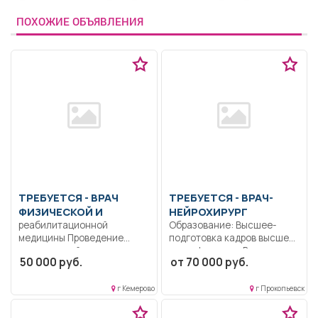
ПОХОЖИЕ ОБЪЯВЛЕНИЯ
ТРЕБУЕТСЯ - ВРАЧ
ТРЕБУЕТСЯ - ВРАЧ-
ФИЗИЧЕСКОЙ И
НЕЙРОХИРУРГ
реабилитационной
Образование: Высшее-
медицины Проведение
подготовка кадров высшей
медицинской
квалификации.. В
50 000 руб.
от 70 000 руб.
реабилитации пациентов,
соответствии с
имеющих нарушения
должностной...
функций и...
г Кемерово
г Прокопьевск