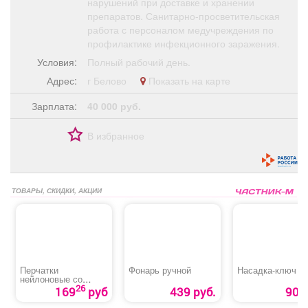
нарушений при доставке и хранении
препаратов. Санитарно-просветительская
работа с персоналом медучреждения по
профилактике инфекционного заражения.
Условия:
Полный рабочий день.
Адрес:
г Белово
Показать на карте
Зарплата:
40 000 руб.
В избранное
ТОВАРЫ, СКИДКИ, АКЦИИ
Перчатки
Фонарь ручной
Насадка-ключ
нейлоновые со
вспененным
26
169
руб
439 руб.
90 р
покрытием