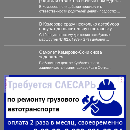
родители ответят за ночные похождения
детей
В Кемерове полицейские привлекли к
ответственности родителей девяти подростков.
В Кемерове полицейские выявили в...
В Кемерове сразу несколько автобусов
получат дополнительную остановку
С 10 августа в схему движения автобусных
маршрутов №182э, 197э и 279э добавят
остановку "деревня...
Самолет Кемерово-Сочи снова
задержался
В областном центре Кузбасса снова
задерживается вылет авиарейса в Сочи.
Сегодня, 7 августа, задерживается...
реклама