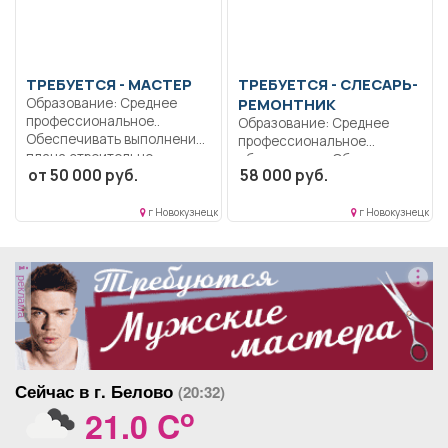
ТРЕБУЕТСЯ - МАСТЕР
ТРЕБУЕТСЯ - СЛЕСАРЬ-
Образование: Среднее
РЕМОНТНИК
профессиональное..
Образование: Среднее
Обеспечивать выполнение
профессиональное
плана строительно-
образование.. Обслуживать
от 50 000 руб.
58 000 руб.
монтажных работ на...
и ремонтировать системы
теплоснабжения;...
г Новокузнецк
г Новокузнецк
реклама
Сейчас в г. Белово
(20:32)
o
21.0 C