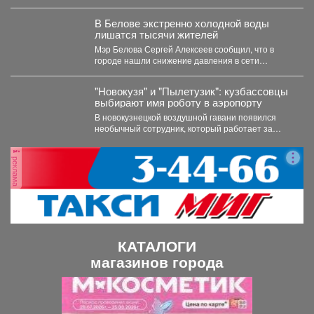
сильный ветер. По...
В Белове экстренно холодной воды
лишатся тысячи жителей
Мэр Белова Сергей Алексеев сообщил, что в
городе нашли снижение давления в сети
магистрального водопровода...
"Новокузя" и "Пылетузик": кузбассовцы
выбирают имя роботу в аэропорту
В новокузнецкой воздушной гавани появился
необычный сотрудник, который работает за
энергию. В международном аэропорту...
реклама
КАТАЛОГИ
магазинов города
П
С
р
л