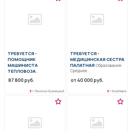
ТРЕБУЕТСЯ -
ТРЕБУЕТСЯ -
ПОМОЩНИК
МЕДИЦИНСКАЯ СЕСТРА
МАШИНИСТА
ПАЛАТНАЯ
Образование:
ТЕПЛОВОЗА
Среднее
профессиональное.
Образование: Среднее
87 800 руб.
от 40 000 руб.
Коммуникабельность.
профессиональное
Ответственность.
образование.. Организация
г Ленинск-Кузнецкий
г Киселевск
Дисциплинированность..
перевозок. Обеспечение
Выполнение должностных
безопасности движения...
обязанностей согласно...