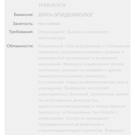
Афиша
Обучение
Проекты
ТРЕБУЕТСЯ
ВРАЧ-ЭПИДЕМИОЛОГ
Вакансия:
Занятость:
постоянно
Требования:
Образование: Высшее-специалитет,
магистратура.
Товары
Поздравления
Погода
Обязанности:
Ежедневный сбор информации о соблюдении
санитарно-эпидемиологического режима в
медицинской организации и выявление
нарушений. Фиксация и выяснение причин
необычных реакций на прививки и другие
ТВ программа
Я - пенсионер
иммунобиологические препараты.
Составление плана профилактических мер в
учреждении. Выявление носителей
инфекционных болезней. Заполнение заявки
на необходимые дезсредства,
диагностические реактивы и лекарственные
препараты, используемые при борьбе с
инфекциями. Контроль проведения
предварительной дезинфекции и
стерилизации мединструментов. Фиксация