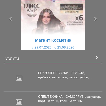
е
е
д
д
ы
у
д
ю
у
щ
щ
и
Магнит Косметик
и
й
c 29.07.2026 по 25.08.2026
й
УСЛУГИ
ГРУЗОПЕРЕВОЗКИ - ГРАВИЙ,
щебень,
чернозем, песок, уголь, ...
СПЕЦТЕХНИКА - САМОГРУЗ-эвакуатор,
борт
- 5 тонн, кран - 3 тонны. ...