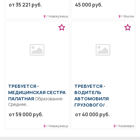
специалитет,
от 35 221 руб.
45 000 руб.
младшим медицинским
магистратура..
персоналом, составление...
Разрабатывает и
г Новокузнецк
г Мыски
реализует...
ТРЕБУЕТСЯ -
ТРЕБУЕТСЯ -
МЕДИЦИНСКАЯ СЕСТРА
ВОДИТЕЛЬ
ПАЛАТНАЯ
АВТОМОБИЛЯ
Образование:
Среднее
ГРУЗОВОГО/
профессиональное..
СПЕЦИАЛЬНОГО
от 59 000 руб.
от 40 000 руб.
Оказание доврачебной
Образование: Общее
помощи. В том числе...
образование.. Доставка и
г Новокузнецк
г Киселевск
сопровождение
технических и
медицинских...