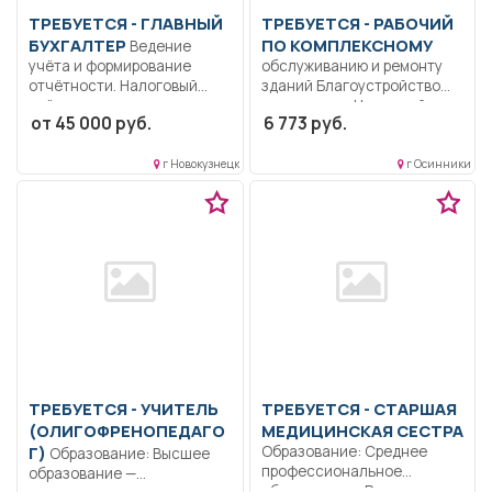
ТРЕБУЕТСЯ - ГЛАВНЫЙ
ТРЕБУЕТСЯ - РАБОЧИЙ
БУХГАЛТЕР
ПО КОМПЛЕКСНОМУ
Ведение
учёта и формирование
обслуживанию и ремонту
отчётности. Налоговый
зданий Благоустройство
учёт и планирование....
территории.. Неполный
от 45 000 руб.
6 773 руб.
рабочий день/неполная
рабочая...
г Новокузнецк
г Осинники
ТРЕБУЕТСЯ - УЧИТЕЛЬ
ТРЕБУЕТСЯ - СТАРШАЯ
(ОЛИГОФРЕНОПЕДАГО
МЕДИЦИНСКАЯ СЕСТРА
Г)
Образование: Среднее
Образование: Высшее
профессиональное
образование —
образование.. Руководство