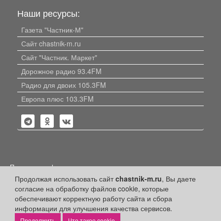
Наши ресурсы:
Газета "Частник-М"
Сайт chastnik-m.ru
Сайт "Частник. Маркет"
Дорожное радио 93.4FM
Радио для двоих 105.3FM
Европа плюс 103.3FM
Политика конфиденциальности
Продолжая использовать сайт
chastnik-m.ru
, Вы даете
Публикации с пометкой «Реклама», «На правах рекламы»,
согласие на обработку файлов cookie, которые
«Партнёрский проект» оплачены рекламодателем.
Редакция сайта не несет ответственности за достоверность
обеспечивают корректную работу сайта и сбора
информации, содержащейся в рекламных материалах и
информации для улучшения качества сервисов.
объявлениях.
Что такое cookie