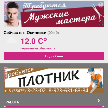
реклама
Сейчас в г. Осинники
(00:10)
o
12.0 C
переменная облачность
Подробнее
реклама
РАБОТА