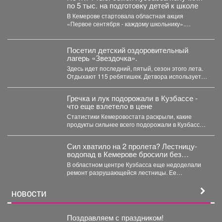
по 5 тыс. на подготовку детей к школе
В Кемерове стартовала областная акция
«Первое сентября - каждому школьнику».
Родителям выдали сертификаты, которые они...
Посетил детский оздоровительный
лагерь «Звездочка».
Здесь идет последний, пятый, сезон этого лета.
Отдыхают 115 ребятишек. Детвора использует
каждый день...
Гречка и лук подорожали в Кузбассе -
что еще взлетело в цене
Статистики Кемеровостата раскрыли, какие
продукты сильнее всего подорожали в Кузбассе
за неделю. Специалисты Кемеровостата...
Сил хватило на 2 пролета? Лестницу-
водопад в Кемерове бросили без
ремонта
В областном центре Кузбасса еще недоделали
ремонт разрушающейся лестницы. Ее
состояние беспокоит местных жителей. ...
НОВОСТИ
Поздравляем с праздником!