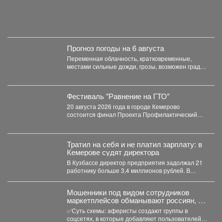
Прогноз погоды на 6 августа
Переменная облачность, кратковременные,
местами сильные дожди, грозы, возможен град.
Утром туманы. Ветер юго-западный 4-9 м/с,...
Фестиваль "Равнение на ГТО"
20 августа 2026 года в городе Кемерово
состоится финал Проекта Профилактический
физкультурно-патриотический фестиваль
«Равнение на...
Тратил на себя и не платил зарплату: в
Кемерове судят директора
В Кузбассе директор предприятия задолжал 21
работнику больше 3,4 миллионов рублей. В
Кузбассе прокуратура...
Мошенники под видом сотрудников
маркетплейсов обманывают россиян, у
которых скоро день рождения.
✅Суть схемы: аферисты создают группы в
соцсетях, в которые добавляют пользователей в