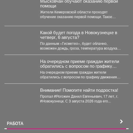
Мысковчан обучают оказанию первой
помощи
Жители Кемеровской области проходят
обучение оказанию первой помощи. Такое
поручение дал губернатор Илья Середюк. ...
Какой будет погода в Новокузнецке в
четверг, 6 августа?
По данным «Гисметео», будет облачно,
возможен дождь, гроза, температура воздуха
ночью...
На очередном приеме граждан жители
обратились с вопросом по графику
движения общественного транспорта.
На очередном приеме граждан жители
обратились с вопросом по графику движения
общественного транспорта. Ещё в...
Внимание! Помогите найти подростка!
Пропал #Рогожин Данил Евгеньевич, 17 лет, г.
#Новокузнецк. С 3 августа 2026 года его...
РАБОТА