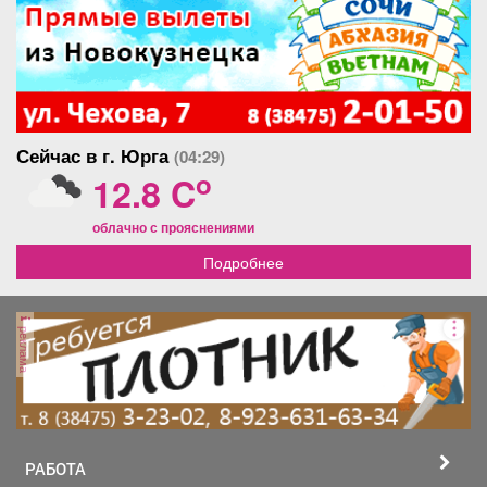
сад, торговый центр и парк.
кабина. Входная дверь
Этот вариант жилья
новая. Удобное
отлично подойдёт тем, кто
расположение, рядом вся
хочет иметь быстрый
инфраструктура, магазины,
доступ ко всей
аптеки, банки, остановка
необходимой
общественного транспорта
инфраструктуре.
в двух минутах ходьбы, так
Сейчас в г. Юрга
(04:29)
же рядом площадь
Весенняя и фонтан. Во
o
12.8 C
дворе детская площадка.
Один взрослый
облачно с прояснениями
собственник, полное
оформление сделки.
Подробнее
Рассмотрим различные
варианты оплаты, разумный
торг.
реклама
РАБОТА