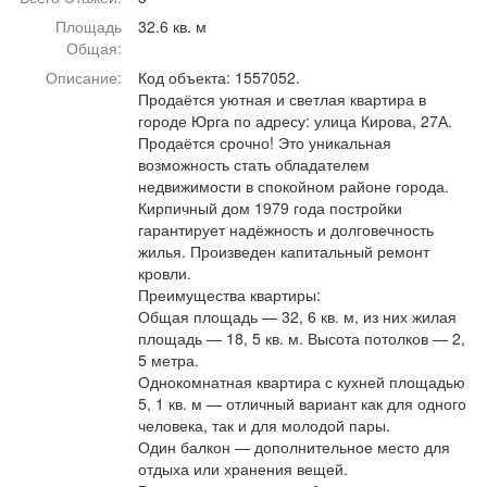
Афиша
Обучение
Проекты
Площадь
32.6 кв. м
Общая:
Описание:
Код объекта: 1557052.
Продаётся уютная и светлая квартира в
городе Юрга по адресу: улица Кирова, 27А.
Товары
Поздравления
Погода
Продаётся срочно! Это уникальная
возможность стать обладателем
недвижимости в спокойном районе города.
Кирпичный дом 1979 года постройки
гарантирует надёжность и долговечность
жилья. Произведен капитальный ремонт
ТВ программа
Я - пенсионер
кровли.
Преимущества квартиры:
Общая площадь — 32, 6 кв. м, из них жилая
площадь — 18, 5 кв. м. Высота потолков — 2,
5 метра.
Однокомнатная квартира с кухней площадью
5, 1 кв. м — отличный вариант как для одного
человека, так и для молодой пары.
Один балкон — дополнительное место для
отдыха или хранения вещей.