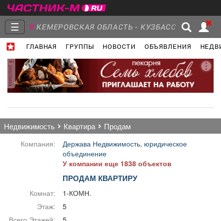
☰
КЕМЕРОВСКАЯ ОБЛАСТЬ - КУЗБАСС
ГЛАВНАЯ
ГРУППЫ
НОВОСТИ
ОБЪЯВЛЕНИЯ
НЕДВ
Главная
Группы
Новости
реклама
Объявления
Недвижимость
Услуги
недвижимость
квартира
продам
Компания:
Держава Недвижимость, юридическое
объединение
У компании еще 1838 объектов
Работа
Транспорт
Компании
ПРОДАМ КВАРТИРУ
Комнат:
1-КОМН.
Этаж:
5
Всего Этажей:
5