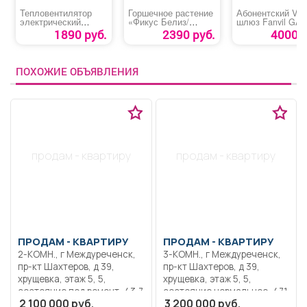
Тепловентилятор
Горшечное растение
Абонентский VoI
электрический
«Фикус Белиз/
шлюз Fanvil GA 
керамический «FHC-
Тинеке»
1890 руб.
2390 руб.
4000 р
1500»
ПОХОЖИЕ ОБЪЯВЛЕНИЯ
продам - квартиру
продам - квартиру
ПРОДАМ -
КВАРТИРУ
ПРОДАМ -
КВАРТИРУ
2-КОМН., г Междуреченск,
3-КОМН., г Междуреченск,
пр-кт Шахтеров, д 39,
пр-кт Шахтеров, д 39,
хрущевка, этаж 5, 5,
хрущевка, этаж 5, 5,
состояние под ремонт, 43,7
состояние нормальное, 47.1
2 100 000 руб.
3 200 000 руб.
кв.м, 27,5 кв.м, пластиковые
кв.м, 31.1 кв.м, пластиковые