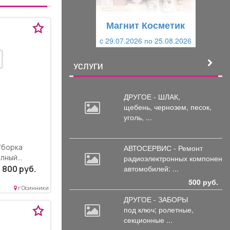
у
щ
щ
и
Магнит Косметик
и
й
c 29.07.2026 по 25.08.2026
й
УСЛУГИ
ДРУГОЕ - ШЛАК,
щебень,
чернозем, песок,
уголь, ...
АВТОСЕРВИС - Ремонт
олный
радиоэлектронных
компоненто
полная
автомобилей: ...
 800 руб.
500 руб.
г Осинники
ДРУГОЕ - ЗАБОРЫ
под
ключ; ролетные,
секционные ...