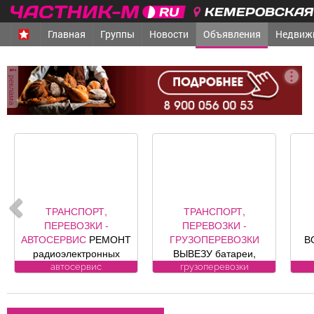
КЕМЕРОВСКАЯ 
Главная
Группы
Новости
Объявления
Недвиж
реклама
ТРАНСПОРТ,
ТРАНСПОРТ,
ПЕРЕВОЗКИ -
ПЕРЕВОЗКИ -
АВТОСЕРВИС
РЕМОНТ
ГРУЗОПЕРЕВОЗКИ
В
радиоэлектронных
ВЫВЕЗУ батареи,
компонентов
ванны, печки,
автосервис
грузоперевозки
автомобилей: климат
холодильники, трубы.
к
контроля, ЭБУ,
БЕСПЛАТНО.
сигнализации, брелков,