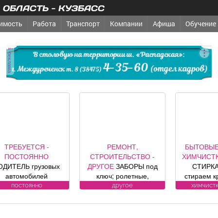
ОБЛАСТЬ - КУЗБАСС
имость
Работа
Транспорт
Компании
Афиша
Обучение
реклама
ТРЕБУЕТСЯ -
РЕМОНТ,
БЫТОВЫЕ
ПОСТОЯННО
СТРОИТЕЛЬСТВО -
ХИМЧИСТК
ОДИТЕЛЬ грузовых
ДРУГОЕ
ЗАБОРЫ под
СТИРКА
автомобилей
ключ; ролетные,
стираем к
Требования к
секционные ворота (от
заберем 
постоянно
другое
химчистк
андидату: Условия:
официального
бесп
Подробности по
представителя
Пенсионе
телефону.
компании DoorHan);
10%. (Фабр