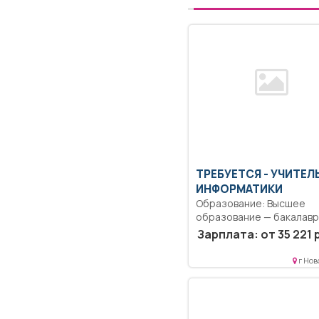
ТРЕБУЕТСЯ - УЧИТЕЛ
ИНФОРМАТИКИ
Образование: Высшее
образование — бакалаври
Организация олимпиад,
Зарплата: от 35 221 
конференций, турниров..
г Нов