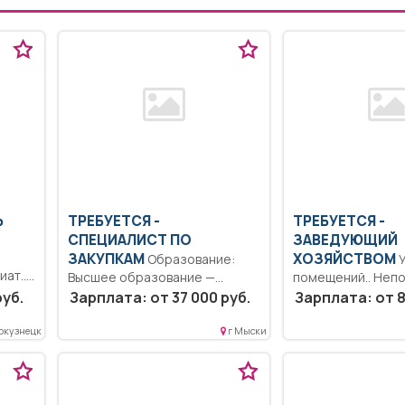
Ь
ТРЕБУЕТСЯ -
ТРЕБУЕТСЯ -
СПЕЦИАЛИСТ ПО
ЗАВЕДУЮЩИЙ
ЗАКУПКАМ
ХОЗЯЙСТВОМ
Образование:
Уборка
ат..
Высшее образование —
помещений.. Неп
бакалавриат.. Составление
рабочий день/не
руб.
Зарплата: от 37 000 руб.
Зарплата: от 8
.
закупочную документацию,
рабочая неделя..
подготовка...
окузнецк
г Мыски