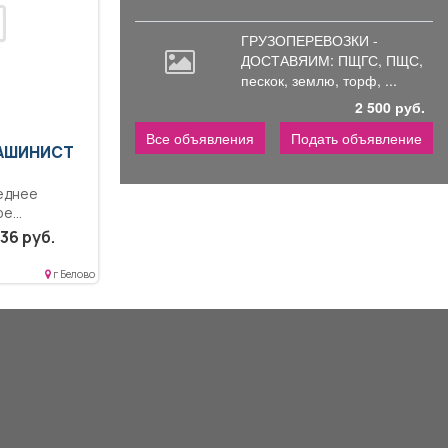
ГРУЗОПЕРЕВОЗКИ -
ДОСТАВЯИМ: ПЩГС,
ПЩС,
пескок, землю, торф, ...
2 500 руб.
Все объявления
Подать объявление
МАШИНИСТ
еднее
ое
полнение
36 руб.
атации,
г Белово