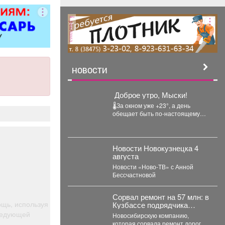
ер»).
реклама
НОВОСТИ
️ Доброе утро, Мыски!
🌡За окном уже +23°, а день
обещает быть по-настоящему
жарким. Днём температура
поднимется до +32°....
Новости Новокузнецка 4
августа
Новости «Ново-ТВ» с Анной
Бессчастновой
Сорвал ремонт на 57 млн: в
щь, используя
Кузбассе подрядчика
внесли в "черный список"
следующей
Новосибирскую компанию,
которая сорвала ремонт дорог в