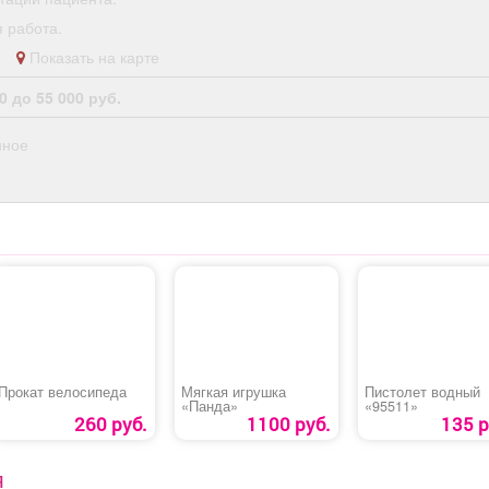
 работа.
ки
Показать на карте
0 до 55 000 руб.
нное
Прокат велосипеда
Мягкая игрушка
Пистолет водный
«Панда»
«95511»
260 руб.
1100 руб.
135 р
Я