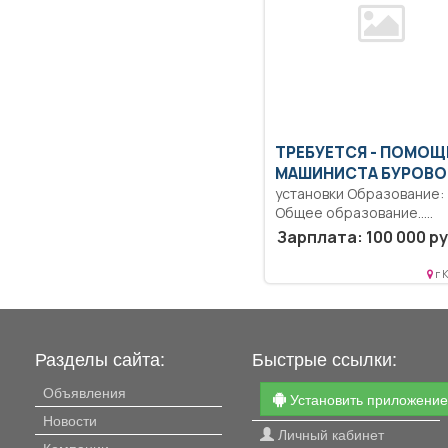
ТРЕБУЕТСЯ - ПОМОЩ
МАШИНИСТА БУРОВО
установки Образование:
Общее образование..
Выявление и устранение
Зарплата: 100 000 ру
неисправностей в работе.
г 
Разделы сайта:
Быстрые ссылки:
Объявления
Установить приложени
Новости
Личный кабинет
Компании