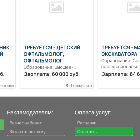
НИК
ТРЕБУЕТСЯ - ДЕТСКИЙ
ТРЕБУЕТСЯ - 
Й
ОФТАЛЬМОЛОГ,
ЭКСКАВАТОРА
ОФТАЛЬМОЛОГ
Образование: Ср
профессиональн
Образование: Высшее-
образование.. Вы
специалитет, магистратура..
б.
Зарплата: 60 000 руб.
Зарплата: 64 6
..
работы по эксплу
Диагностика профильных
техническому...
заболеваний, назначения
Киселевск
г Новокузнецк
исследований и...
Рекламодателям:
Оплата услуг:
Бизнес-кабинет
Расценки
е
Заказать рекламу
Оплатить