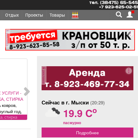
тел. (38475) 65-545
+7 923-625-02-51
Отдых
Проекты
Товары
реклама
реклама
 УСЛУГИ -
А, СТИРКА
Сейчас в г. Мыски
(20:29)
 ковров,
o
19.9 C
руглый год,
и привезем
а, стирка
пасмурно
латно.
рам скидка
Подробнее
ика «Чистый