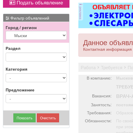
Подать объявление
магнитол,
реклама
электроусилителей
руля,
Фильтр объявлений
многофункциональных
Город / регион
дисплеев, и многого
другого. Быстро,
качественно, недорого!
Данное объявл
Точная стоимость
Раздел
Контактная информация 
ремонта определяется
после осмотра
работа
требуется
п
Категория
В компанию:
Мысков
ТРЕБУ
Предложение
ВРАЧ-
Вакансия:
Занятость:
постоя
Требования:
Образов
Обязанности:
По свое
при это
реабили