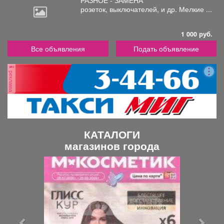
РАЗНОЕ - ЗАМЕНА
розеток,
выключателей, и др. Мелкие ...
1 000 руб.
Все объявления
Подать объявление
реклама
КАТАЛОГИ
магазинов города
П
С
р
л
е
е
д
д
ы
у