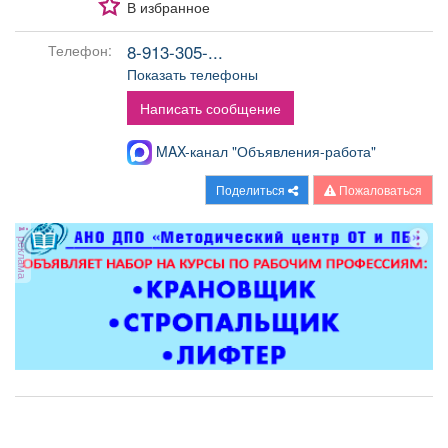
В избранное
Афиша
Обучение
Проекты
8-913-305-...
Телефон:
Показать телефоны
Написать сообщение
Товары
Поздравления
Погода
MAX-канал "Объявления-работа"
Поделиться
Пожаловаться
ТВ программа
Я - пенсионер
реклама