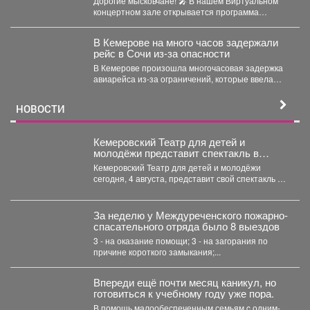
Дорогие мысковчане! 🎤 В нашем Виртуальном
родное»!
концертном зале открывается программа
трансляция концерта-караоке «Споём
любимое...
В Кемерове на много часов задержали
рейс в Сочи из-за опасности
В Кемерове произошла многочасовая задержка
авиарейса из-за ограничений, которые ввела
Росавиация. Утром в четверг,...
НОВОСТИ
Кемеровский Театр для детей и
молодёжи представит спектакль в
Москве
Кемеровский Театр для детей и молодёжи
сегодня, 4 августа, представит свой спектакль на
открытом международном...
За неделю у Междуреченского пожарно-
спасательного отряда было 8 выездов
3 - на оказание помощи; 3 - на загорания по
причине короткого замыкания;...
Впереди ещё почти месяц каникул, но
готовиться к учебному году уже пора.
В помощь малообеспеченным семьям c одним-