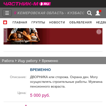
☰
КЕМЕРОВСКАЯ ОБЛАСТЬ - КУЗБАСС
ГЛАВНАЯ
ГРУППЫ
НОВОСТИ
ОБЪЯВЛЕНИЯ
НЕДВ
Главная
Группы
Новости
реклама
Объявления
Недвижимость
Услуги
работа
ищу работу
временно
ВРЕМЕННО
Описание:
ДВОРНИКА или сторожа. Охрана дач. Могу
осуществлять строительные работы. Мужчина
Работа
Транспорт
Компании
пенсионного возраста.
Цена:
5 000 руб.