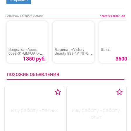
ТОВАРЫ, СКИДКИ, АКЦИИ
Защелка «Apecs
Ламинат «Victory
Шлак
0598-01-GM/OAK»
Beauty 833 4V 7876
(598-01-WH/GM)
Дуб парящий»
1350 руб.
3500 р
ПОХОЖИЕ ОБЪЯВЛЕНИЯ
ищу работу - печник
ищу работу - работу,
опыт