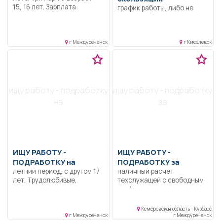
15, 16 лет. Зарплата
график работы, либо не
договорная.
полный рабочий день.
Официант, кухонный
работник, уборщик
г Междуреченск
г Киселевск
служебных помещений.
ищу работу - подработку
ищу работу - подработку
на
за
ИЩУ РАБОТУ -
ИЩУ РАБОТУ -
ПОДРАБОТКУ на
ПОДРАБОТКУ за
летний период, с другом 17
наличный расчет
лет. Трудолюбивые,
техслужащей с свободным
ответственные.
графиком по вечерам
Кемеровская область - Кузбасс
г Междуреченск
г Междуреченск