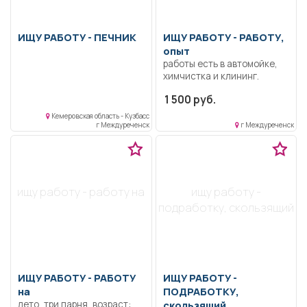
ИЩУ РАБОТУ -
ПЕЧНИК
ИЩУ РАБОТУ -
РАБОТУ,
опыт
работы есть в автомойке,
химчистка и клининг.
1 500 руб.
Кемеровская область - Кузбасс
г Междуреченск
г Междуреченск
ищу работу - работу на
ищу работу -
подработку, скользящий
ИЩУ РАБОТУ -
РАБОТУ
ИЩУ РАБОТУ -
на
ПОДРАБОТКУ,
лето, три парня, возраст:
скользящий