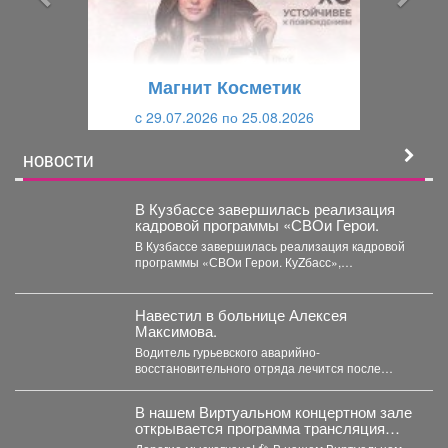
д
ю
у
щ
щ
и
Магнит Косметик
и
й
c 29.07.2026 по 25.08.2026
й
НОВОСТИ
В Кузбассе завершилась реализация
кадровой программы «СВОи Герои.
В Кузбассе завершилась реализация кадровой
программы «СВОи Герои. КуZбасс»,
направленной на социальную адаптацию
ветеранов специальной...
Навестил в больнице Алексея
Максимова.
Водитель гурьевского аварийно-
восстановительного отряда лечится после
тяжелого ранения. Во время командировки в
Горловку он...
В нашем Виртуальном концертном зале
открывается программа трансляция
концерта-караоке «Споём любимое и