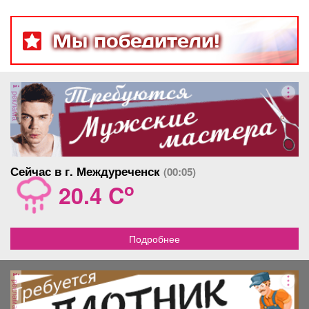
Мы победители!
реклама
Сейчас в г. Междуреченск
(00:05)
o
20.4 C
Подробнее
реклама